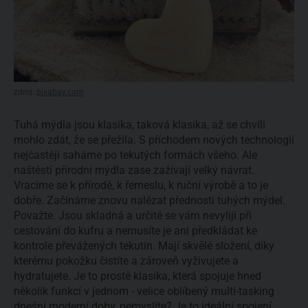
zdroj:
pixabay.com
Tuhá mýdla jsou klasika, taková klasika, až se chvíli
mohlo zdát, že se přežila. S příchodem nových technologií
nejčastěji saháme po tekutých formách všeho. Ale
naštěstí přírodní mýdla zase zažívají velký návrat.
Vracíme se k přírodě, k řemeslu, k ruční výrobě a to je
dobře. Začínáme znovu nalézat přednosti tuhých mýdel.
Považte. Jsou skladná a určitě se vám nevylijí při
cestování do kufru a nemusíte je ani předkládat ke
kontrole převážených tekutin. Mají skvělé složení, díky
kterému pokožku čistíte a zároveň vyživujete a
hydratujete. Je to prostě klasika, která spojuje hned
několik funkcí v jednom - velice oblíbený multi-tasking
dnešní moderní doby, nemyslíte? Je to ideální spojení