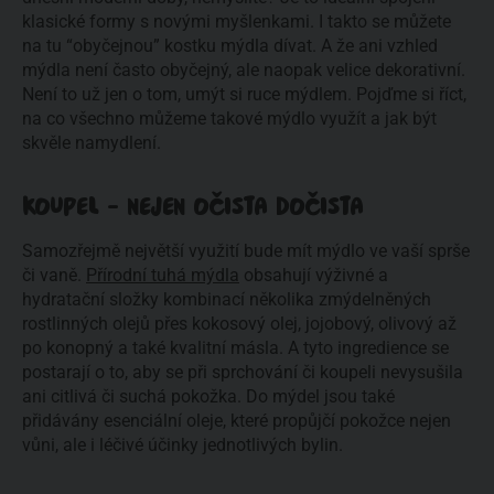
klasické formy s novými myšlenkami. I takto se můžete
na tu “obyčejnou” kostku mýdla dívat. A že ani vzhled
mýdla není často obyčejný, ale naopak velice dekorativní.
Není to už jen o tom, umýt si ruce mýdlem. Pojďme si říct,
na co všechno můžeme takové mýdlo využít a jak být
skvěle namydlení.
KOUPEL – NEJEN OČISTA DOČISTA
Samozřejmě největší využití bude mít mýdlo ve vaší sprše
či vaně.
Přírodní tuhá mýdla
obsahují výživné a
hydratační složky kombinací několika zmýdelněných
rostlinných olejů přes kokosový olej, jojobový, olivový až
po konopný a také kvalitní másla. A tyto ingredience se
postarají o to, aby se při sprchování či koupeli nevysušila
ani citlivá či suchá pokožka. Do mýdel jsou také
přidávány esenciální oleje, které propůjčí pokožce nejen
vůni, ale i léčivé účinky jednotlivých bylin.