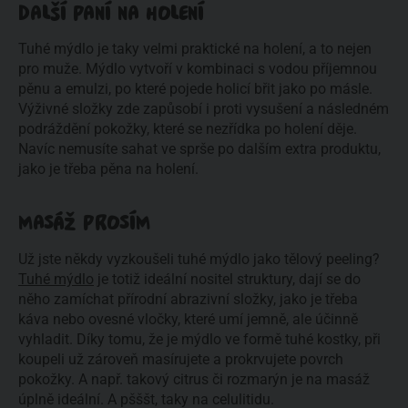
DALŠÍ PANÍ NA HOLENÍ
Tuhé mýdlo je taky velmi praktické na holení, a to nejen
pro muže. Mýdlo vytvoří v kombinaci s vodou příjemnou
pěnu a emulzi, po které pojede holicí břit jako po másle.
Výživné složky zde zapůsobí i proti vysušení a následném
podráždění pokožky, které se nezřídka po holení děje.
Navíc nemusíte sahat ve sprše po dalším extra produktu,
jako je třeba pěna na holení.
MASÁŽ PROSÍM
Už jste někdy vyzkoušeli tuhé mýdlo jako tělový peeling?
Tuhé mýdlo
je totiž ideální nositel struktury, dají se do
něho zamíchat přírodní abrazivní složky, jako je třeba
káva nebo ovesné vločky, které umí jemně, ale účinně
vyhladit. Díky tomu, že je mýdlo ve formě tuhé kostky, při
koupeli už zároveň masírujete a prokrvujete povrch
pokožky. A např. takový citrus či rozmarýn je na masáž
úplně ideální. A pšššt, taky na celulitidu.