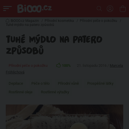
BiOOO.cz Magazin
/
Přírodní kosmetika
/
Přírodní péče o pokožku
/
Tuhé mýdlo na patero způsobů
TUHÉ MÝDLO NA PATERO
ZPŮSOBŮ
Přírodní péče o pokožku
100%
21. listopadu 2016 /
Marcela
Fröhlichová
Depilace
Péče o tělo
Přírodní vůně
Prospěšné látky
Rostlinné oleje
Rostlinné výtažky