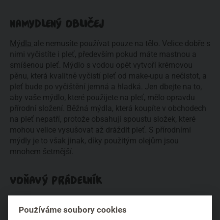
NAMYDLENÝ OBLIČEJ
Mýdla
ale nemusíte používat pouze na tělo. Velice dobře s
nimi vyčistíte i pleť, především pokud máte mastnou a
smíšenou pleť. Mýdlo s vodou opět vytvoří krémovou
pěnu, která kvalitně vyčistí pleť od make-upu a nečistot, a
pleť bude po vyčištění jemná a hladká. Jen dbejte na to,
aby vaše mýdlo, které použijete na pleť, mělo opravdu
přírodní složení. Běžná mýdla, která koupíte v obchodech
na pleť nepatří, protože obsahují spoustu složek, které
mohou velice vysušovat až dráždit pleť. S přírodními
mýdly je to však jinak, díky použitým olejům jsou
mnohem šetrnější.
VOŇAVÝ PRÁDELNÍK
Mýdla byly odjakživa výborným voňavým prostředkem,
Používáme soubory cookies
který provoněl prádlo v šuplíku. Tahle tradice našich