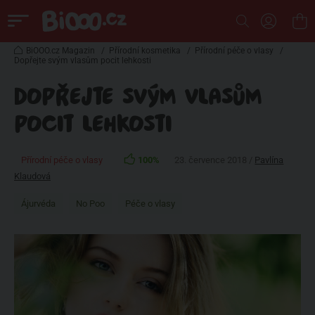
BiOOO.cz Magazin
/
Přírodní kosmetika
/
Přírodní péče o vlasy
/
Dopřejte svým vlasům pocit lehkosti
DOPŘEJTE SVÝM VLASŮM
POCIT LEHKOSTI
Přírodní péče o vlasy
100%
23. července 2018 /
Pavlína
Klaudová
Ájurvéda
No Poo
Péče o vlasy