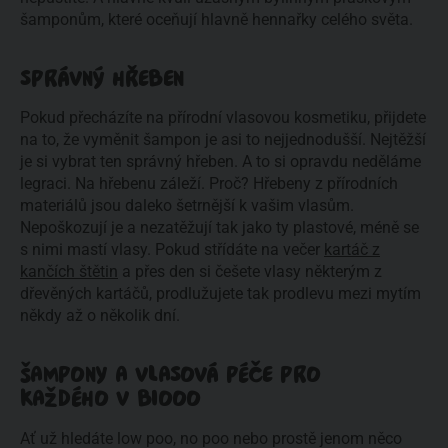
šamponům, které oceňují hlavně hennařky celého světa.
SPRÁVNÝ HŘEBEN
Pokud přecházíte na přírodní vlasovou kosmetiku, přijdete
na to, že vyměnit šampon je asi to nejjednodušší. Nejtěžší
je si vybrat ten správný hřeben. A to si opravdu neděláme
legraci. Na hřebenu záleží. Proč? Hřebeny z přírodních
materiálů jsou daleko šetrnější k vašim vlasům.
Nepoškozují je a nezatěžují tak jako ty plastové, méně se
s nimi mastí vlasy. Pokud střídáte na večer
kartáč z
kančích štětin
a přes den si češete vlasy některým z
dřevěných kartáčů, prodlužujete tak prodlevu mezi mytím
někdy až o několik dní.
ŠAMPONY A VLASOVÁ PÉČE PRO
KAŽDÉHO V BIOOO
Ať už hledáte low poo, no poo nebo prostě jenom něco