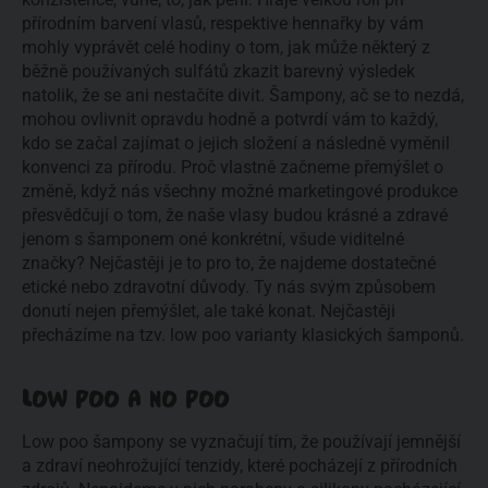
přírodním barvení vlasů, respektive hennařky by vám
mohly vyprávět celé hodiny o tom, jak může některý z
běžně používaných sulfátů zkazit barevný výsledek
natolik, že se ani nestačíte divit. Šampony, ač se to nezdá,
mohou ovlivnit opravdu hodně a potvrdí vám to každý,
kdo se začal zajímat o jejich složení a následně vyměnil
konvenci za přírodu. Proč vlastně začneme přemýšlet o
změně, když nás všechny možné marketingové produkce
přesvědčují o tom, že naše vlasy budou krásné a zdravé
jenom s šamponem oné konkrétní, všude viditelné
značky? Nejčastěji je to pro to, že najdeme dostatečné
etické nebo zdravotní důvody. Ty nás svým způsobem
donutí nejen přemýšlet, ale také konat. Nejčastěji
přecházíme na tzv. low poo varianty klasických šamponů.
LOW POO A NO POO
Low poo šampony se vyznačují tím, že používají jemnější
a zdraví neohrožující tenzidy, které pocházejí z přírodních