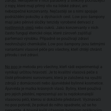
zdrojů. Nenajdeme v nich parabeny a silikony pocházející
z ropy, které mají přímý vliv na lidské zdraví, ani
nebezpečné konzervanty. Nejčastěji se s nimi spojuje
podráždění pokožky a dýchacích cest. Low poo šampony
mají jako pěnivé složky tenzidy vyrobené derivací z
rostlinných olejů
nebo cukrů. Jako konzervanty v nich
často fungují éterické oleje, které zároveň zajišťují
parfemaci výrobku. Případně se používají zdraví
neohrožující chemikálie. Low poo šampony jsou šetrnými
variantami vlasové péče pro všechny, kteří chtějí chránit
přírodu i své zdraví.
No poo
je metoda pro všechny, kteří rádi experimentují a
vynikají určitou hravostí. Je to kvalitní vlasová péče s
čistě přírodními surovinami, která je založená na využití
zdrojů z domácnosti nebo ájurvédské bylinné kosmetice.
Ájurvéda je matka krásných vlasů. Byliny, které používá
pro jejich pěstění, reprezentují asi tu nejdokonalejší
vlasovou péči, kterou si dokážete představit. Vyznavači
no poo potvrdí, že pokud do něho spadnete, už se ho
nepustíte. A hlavně kvůli úžasným bylinným práškovým