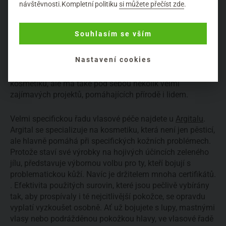
návštěvnosti.Kompletní politiku
si můžete přečíst zde
.
Nejste-li na poli low poo šamponů úplní nováčci, určitě
oceníte do detailu „vyťukanou“ vlasovou řadu od
Souhlasím se vším
švýcarské Farfally
. Dlouhotrvající vůně éterických olejů,
které zároveň pečují o zdraví a krásu vlasu si sedne s
Nastavení cookies
těmi, kteří milují aromaterapii. Farfalla je totiž velmi
specifická značka, která vyrábí nejen aromaterapeutickou
kosmetiku, ale má také pod sebou několik velmi
zajímavých projektů, pomáhajících přírodě i lidem.
Velmi specifickou řadu vlasové péče najdete u
Argitalu
.
Argital se specializuje na kosmetiku, která není jen pěsticí,
ale hlavně pomáhá při specifických kožních problémech.
Protože staví své výrobky na hojivých účincích zeleného
jílu, představuje výbornou volbu pro ty, kteří bojují s
problematickou kůží. Navíc je držitelem mnoha certifikátů.
. Efektivita použitých surovin, které jsou pečlivě vybírány
tak, aby prospívaly i té nejcitlivější pokožce, se opravdu
vyplatí vyzkoušet osobně. Ať už bojujete s lupy, mastnými
vlasy nebo podrážděnou pokožkou hlavy, ve vlasové řadě