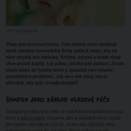
zdroj:
unsplash.com
Vlasy jsou korunou krásy. Toto známé rčení využívají
snad všechny kosmetické firmy světa k tomu, aby na
něm stavěly své reklamy. Krásné, zdravé a husté vlasy
chce prostě každý, a je jedno, jakého jste pohlaví. Ztráta
vlasů může až fyzicky bolet a způsobit nám mnoho
psychických problémů. Jak se o své vlasy starat
přírodně, aby byly co nejkrásnější?
ŠAMPON JAKO ZÁKLAD VLASOVÉ PÉČE
Šampon je něco, bez čeho si nedokážeme představit svůj
život a
péči o vlasy
. Chceme, aby je kvalitně umyl, dodal
jim objem, ale také je vyživil. Je pro nás důležitá jeho
konzistence, vůně, to, jak pění. Hraje velkou roli při