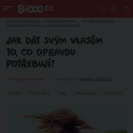
BiOOO.cz Magazin
/
Přírodní kosmetika
/
Přírodní péče o vlasy
/
Jak dát svým vlasům to, co opravdu potřebují?
JAK DÁT SVÝM VLASŮM
TO, CO OPRAVDU
POTŘEBUJÍ?
Přírodní péče o vlasy
2. června 2024 /
Redakce BIOOO.CZ
BiOOO
Péče o vlasy
Tipy
Zdravé vlasy
Životní styl