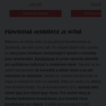
356 Kč
343 Kč
Detail produktu
Detail produ
PRAVIDELNÁ HYDRATACE JE NUTNÁ
Někomu se může zdát, že používání kondicionéru je
zbytečné, ale není tomu tak. Po nějaké době totiž zjistíte,
že
vlasy jsou mnohem náchylnější k lámání a konečky
jsou vysušenější.
Kondicionér
je proto opravdu důležitý
pro potřebnou hydrataci a změkčení vlasů.
Nanáší se po
umytí šamponem
do konečků a délek vlasů a po pár
minutách se opláchne.
Ideální je, nanést kondicionér na
vlasy a nechat ho tam co nejdéle, třeba po dobu, co děláte
jiné očistné rituály. Co se kondicionérů týče,
existují také
různé typy pro různé typy vlasů. Pro suché vlasy je
vhodný hydratační kondicionér, pro mastné vlasy
kondicionér pro objem
. A ještě extra kategorii tvoří