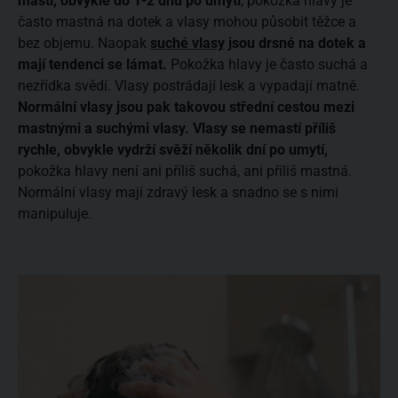
mastí, obvykle do 1-2 dnů po umytí
, pokožka hlavy je
často mastná na dotek a vlasy mohou působit těžce a
bez objemu. Naopak
suché vlasy
jsou drsné na dotek a
mají tendenci se lámat.
Pokožka hlavy je často suchá a
nezřídka svědí. Vlasy postrádají lesk a vypadají matně.
Normální vlasy jsou pak takovou střední cestou mezi
mastnými a suchými vlasy. Vlasy se nemastí příliš
rychle, obvykle vydrží svěží několik dní po umytí,
pokožka hlavy není ani příliš suchá, ani příliš mastná.
Normální vlasy mají zdravý lesk a snadno se s nimi
manipuluje.