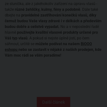
ze sluníčka, ale z jakéhokoliv zařízení na úpravu vlasů -
takže
různé žehličky, kulmy, fény a podobně
. Dále také
dbejte na
pravidelné zastřihování konečků vlasů, díky
čemuž budou Vaše vlasy zdravé i v délkách a především
budou dobře a celistvě vypadat.
No a v neposlední řadě
hlavně
používejte kvalitní vlasové produkty určené pro
Váš typ vlasů
. A pokud si nejste úplně jistí, po čem
sáhnout, určitě se
můžete podívat na našem
BiOOO
eshopu
nebo se zastavit v nějaké z našich prodejen, kde
Vám moc rádi se vším poradíme!
Další článek