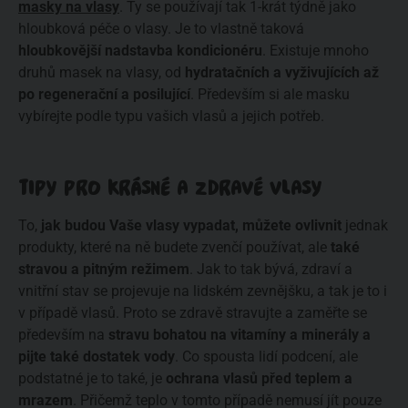
masky na vlasy
. Ty se používají tak 1-krát týdně jako
hloubková péče o vlasy. Je to vlastně taková
hloubkovější nadstavba kondicionéru
. Existuje mnoho
druhů masek na vlasy, od
hydratačních a vyživujících až
po regenerační a posilující
. Především si ale masku
vybírejte podle typu vašich vlasů a jejich potřeb.
TIPY PRO KRÁSNÉ A ZDRAVÉ VLASY
To,
jak budou Vaše vlasy vypadat, můžete ovlivnit
jednak
produkty, které na ně budete zvenčí používat, ale
také
stravou a pitným režimem
. Jak to tak bývá, zdraví a
vnitřní stav se projevuje na lidském zevnějšku, a tak je to i
v případě vlasů. Proto se zdravě stravujte a zaměřte se
především na
stravu bohatou na vitamíny a minerály a
pijte také dostatek vody
. Co spousta lidí podcení, ale
podstatné je to také, je
ochrana vlasů před teplem a
mrazem
. Přičemž teplo v tomto případě nemusí jít pouze