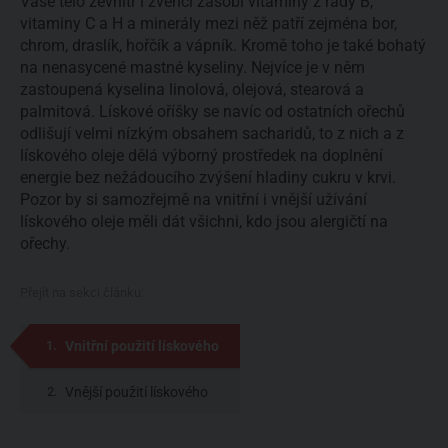
Vaše tělo zevnitř i zvenčí zásobí vitaminy z řady B,
vitaminy C a H a minerály mezi něž patří zejména bor,
chrom, draslík, hořčík a vápník. Kromě toho je také bohatý
na nenasycené mastné kyseliny. Nejvíce je v něm
zastoupená kyselina linolová, olejová, stearová a
palmitová. Lískové oříšky se navíc od ostatních ořechů
odlišují velmi nízkým obsahem sacharidů, to z nich a z
lískového oleje dělá výborný prostředek na doplnění
energie bez nežádoucího zvýšení hladiny cukru v krvi.
Pozor by si samozřejmě na vnitřní i vnější užívání
lískového oleje měli dát všichni, kdo jsou alergičtí na
ořechy.
Přejít na sekci článku:
Vnitřní použití lískového
oleje
Vnější použití lískového
oleje