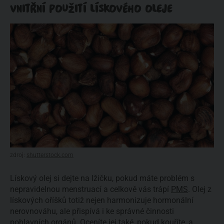
VNITŘNÍ POUŽITÍ LÍSKOVÉHO OLEJE
zdroj:
shutterstock.com
Lískový olej si dejte na lžičku, pokud máte problém s
nepravidelnou menstruací a celkově vás trápí
PMS
. Olej z
lískových oříšků totiž nejen harmonizuje hormonální
nerovnováhu, ale přispívá i ke správné činnosti
pohlavních orgánů. Oceníte jej také, pokud kouříte, a