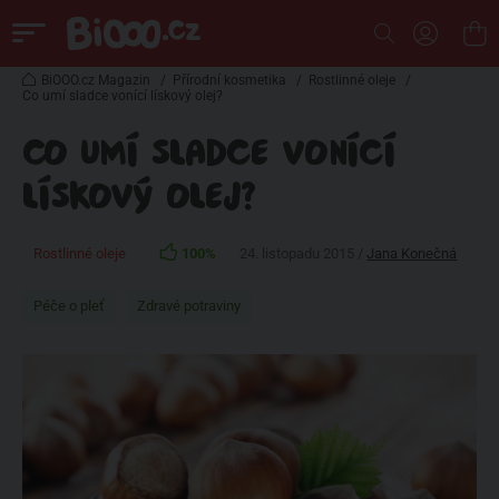
BiOOO.cz Magazin
/
Přírodní kosmetika
/
Rostlinné oleje
/
Co umí sladce vonící lískový olej?
CO UMÍ SLADCE VONÍCÍ
LÍSKOVÝ OLEJ?
Rostlinné oleje
100%
24. listopadu 2015 /
Jana Konečná
Péče o pleť
Zdravé potraviny