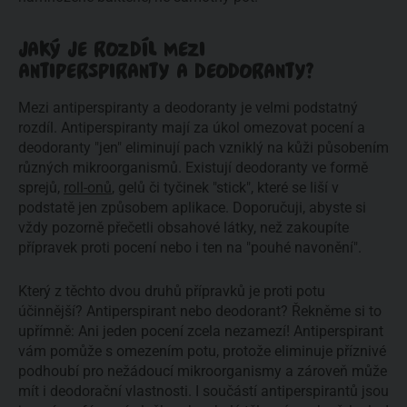
JAKÝ JE ROZDÍL MEZI
ANTIPERSPIRANTY A DEODORANTY?
Mezi antiperspiranty a deodoranty je velmi podstatný
rozdíl. Antiperspiranty mají za úkol omezovat pocení a
deodoranty "jen" eliminují pach vzniklý na kůži působením
různých mikroorganismů. Existují deodoranty ve formě
sprejů,
roll-onů
, gelů či tyčinek "stick", které se liší v
podstatě jen způsobem aplikace. Doporučuji, abyste si
vždy pozorně přečetli obsahové látky, než zakoupíte
přípravek proti pocení nebo i ten na "pouhé navonění".
Který z těchto dvou druhů přípravků je proti potu
účinnější? Antiperspirant nebo deodorant? Řekněme si to
upřímně: Ani jeden pocení zcela nezamezí! Antiperspirant
vám pomůže s omezením potu, protože eliminuje příznivé
podhoubí pro nežádoucí mikroorganismy a zároveň může
mít i deodorační vlastnosti. I součástí antiperspirantů jsou