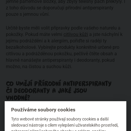
jemné parfémové složky, aby zbylý tělesný pach překryly. I
z toho důvodu se doporučují přírodní antiperspiranty
pouze s jemnou vůní.
Určitě byste měli volit přípravky podle vašeho naturelu a
pokožky. Pokud máte velmi
citlivou kůži
a jste náchylní k
jejímu podráždění a k alergiím, pořiďte si raději ty
bezalkoholové. Vybírejte produkty konkrétně určené pro
citlivou a podrážděnou pokožku, pečlivě čtěte obsah a
hlavně nanášejte antiperspiranty i deodoranty, pokud
možno, na čistou a suchou kůži.
CO UMĚJÍ PŘÍRODNÍ ANTIPERSPIRANTY
ČI DEODORANTY A JAKÉ JSOU
VHODNÉ?
Jak už jsem zmínila, přírodní deodoranty ani
Používáme soubory cookies
antiperspiranty v sobě nemají parabeny, hliník ani
Tyto webové stránky používají soubory cookies a další
syntetické konzervační látky, které by vám podráždily
sledovací nástroje s cílem vylepšení uživatelského prostředí,
pokožku a uzavřely póry, jimiž se uvolňují škodlivé látky z