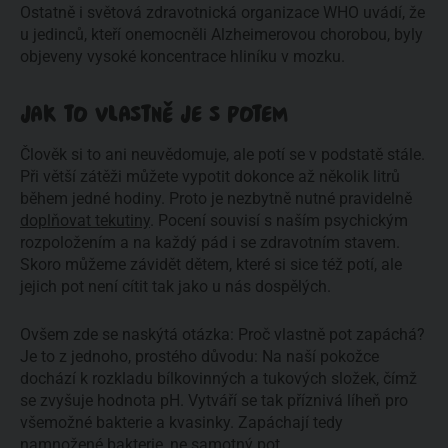
Ostatně i světová zdravotnická organizace WHO uvádí, že
u jedinců, kteří onemocněli Alzheimerovou chorobou, byly
objeveny vysoké koncentrace hliníku v mozku.
JAK TO VLASTNĚ JE S POTEM
Člověk si to ani neuvědomuje, ale potí se v podstatě stále.
Při větší zátěži můžete vypotit dokonce až několik litrů
během jedné hodiny. Proto je nezbytně nutné pravidelně
doplňovat tekutiny
. Pocení souvisí s naším psychickým
rozpoložením a na každý pád i se zdravotním stavem.
Skoro můžeme závidět dětem, které si sice též potí, ale
jejich pot není cítit tak jako u nás dospělých.
Ovšem zde se naskýtá otázka: Proč vlastně pot zapáchá?
Je to z jednoho, prostého důvodu: Na naší pokožce
dochází k rozkladu bílkovinných a tukových složek, čímž
se zvyšuje hodnota pH. Vytváří se tak příznivá líheň pro
všemožné bakterie a kvasinky. Zapáchají tedy
namnožené bakterie, ne samotný pot.