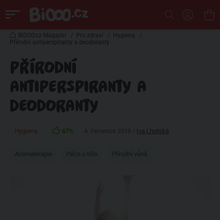
BiOOO.cz Magazin
/
Pro zdraví
/
Hygiena
/
Přírodní antiperspiranty a deodoranty
PŘÍRODNÍ
ANTIPERSPIRANTY A
DEODORANTY
Hygiena
67%
4. července 2018 /
Iva Lhotská
Aromaterapie
Péče o tělo
Přírodní vůně