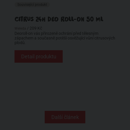
Související produkt
CITRUS 24H DEO ROLL-ON 50 ML
/ 209 Kč
Weleda
Deoroll-on vás přirozeně ochrání před tělesným
zápachem a současně potěší osvěžující vůní citrusových
plodů.
Detail produktu
Další článek