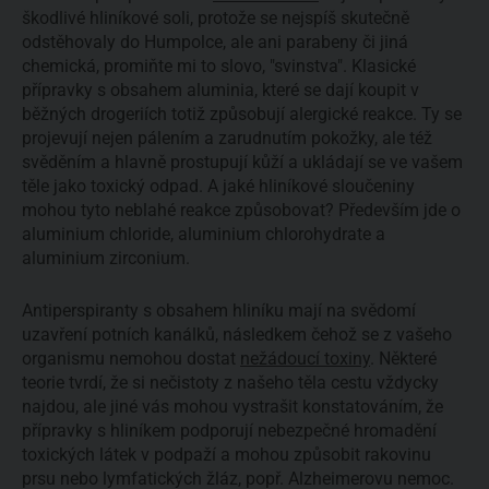
škodlivé hliníkové soli, protože se nejspíš skutečně
odstěhovaly do Humpolce, ale ani parabeny či jiná
chemická, promiňte mi to slovo, "svinstva". Klasické
přípravky s obsahem aluminia, které se dají koupit v
běžných drogeriích totiž způsobují alergické reakce. Ty se
projevují nejen pálením a zarudnutím pokožky, ale též
svěděním a hlavně prostupují kůží a ukládají se ve vašem
těle jako toxický odpad. A jaké hliníkové sloučeniny
mohou tyto neblahé reakce způsobovat? Především jde o
aluminium chloride, aluminium chlorohydrate a
aluminium zirconium.
Antiperspiranty s obsahem hliníku mají na svědomí
uzavření potních kanálků, následkem čehož se z vašeho
organismu nemohou dostat
nežádoucí toxiny
. Některé
teorie tvrdí, že si nečistoty z našeho těla cestu vždycky
najdou, ale jiné vás mohou vystrašit konstatováním, že
přípravky s hliníkem podporují nebezpečné hromadění
toxických látek v podpaží a mohou způsobit rakovinu
prsu nebo lymfatických žláz, popř. Alzheimerovu nemoc.