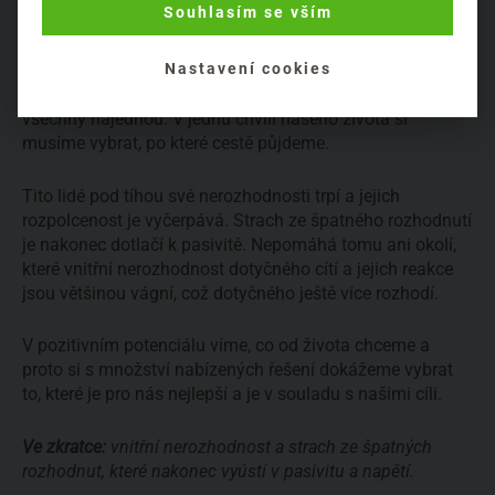
Souhlasím se vším
Tyhle a mnoho dalších otázek člověk typu Sclerantus není
schopný rozlousknout. Nedokáže rozlišit, kde leží jeho
těžiště zájmů, co je pro něj důležité. Dnešní svět skýtá
Nastavení cookies
mnoho možností a rozličných cest, ale nejde je stíhat
všechny najednou. V jednu chvíli našeho života si
musíme vybrat, po které cestě půjdeme.
Tito lidé pod tíhou své nerozhodnosti trpí a jejich
rozpolcenost je vyčerpává. Strach ze špatného rozhodnutí
je nakonec dotlačí k pasivitě. Nepomáhá tomu ani okolí,
které vnitřní nerozhodnost dotyčného cítí a jejich reakce
jsou většinou vágní, což dotyčného ještě více rozhodí.
V pozitivním potenciálu víme, co od života chceme a
proto si s množství nabízených řešení dokážeme vybrat
to, které je pro nás nejlepší a je v souladu s našimi cíli.
Ve zkratce:
vnitřní nerozhodnost a strach ze špatných
rozhodnut, které nakonec vyústí v pasivitu a napětí.