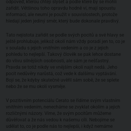
odpověď, kterou chtějí slyšet a podle které by se mohli
zařídit. Většinou toho opravdu hodně ví, mají spoustu
informací, ale neumí je použít v souvislostech, protože
hledají jeden jediný směr, který bude dokonale pravdivý.
Tato nejistota zařídit se podle svých pocitů a své hlavy se
ještě prohlubuje, jelikož okolí nám vždy poradí jen to, co je
v souladu s jejich vnitřním vedením a co je z jejich
pohledu to nejlepší. Takový člověk se pak lehce dostane
do vlivu silnějších osobností, ale sám je nešťastný.
Pravda se totiž nikdy ve vnějším okolí najít nedá. Jeho
pocit nedůvěry narůstá, což vede k dalšímu vyptávání.
Bojí se, že kdyby skutečně uvěřil sám sobě, že se splete
nebo že se mu okolí vysměje.
V pozitivním potenciálu Cerato se řídíme svým vlastním
vnitřním vedením, nenecháme se zvyklat okolím a jejich
rozličnými názory. Víme, že svým pocitům můžeme
důvěřovat a že nás vedou k našemu cíli. Nebojíme se
udělat to, co je podle nás to nejlepší, i když nemáme