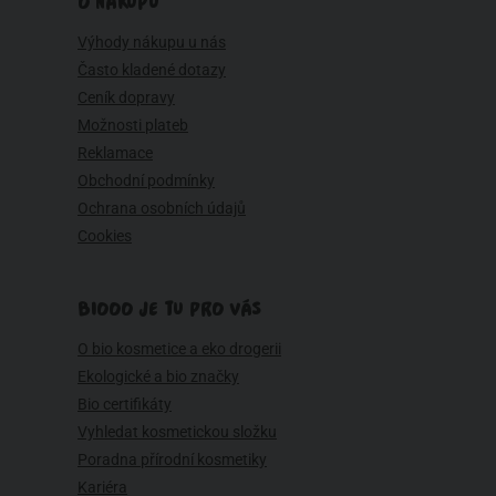
O NÁKUPU
Výhody nákupu u nás
Často kladené dotazy
Ceník dopravy
Možnosti plateb
Reklamace
Obchodní podmínky
Ochrana osobních údajů
Cookies
BIOOO JE TU PRO VÁS
O bio kosmetice a eko drogerii
Ekologické a bio značky
Bio certifikáty
Vyhledat kosmetickou složku
Poradna přírodní kosmetiky
Kariéra