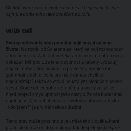
Co umí:
víme, co od života chceme a kde je naše těžiště
zájmů a podle toho také dokážeme zvolit.
WILD OAT
Sveřep větevnatý
nám pomáhá najít smysl našeho
života.
Na rozdíl od Sclerantuse, který se bojí rozhodnout
a trpí nejistotu, Wild oat přetéká ambicemi a touhou něco
dokázat. Má pocit, že jeho osobnost a talenty vyžadují
nějaké mimořádné poslání. A právě tyto ambice mu
zabraňují vidět to, co je pro něj v danou chvíli to
nejdůležitější, takže se stává neustálým hledačem svého
štěstí. Skáče od jednoho k druhému a očekává, že se
hned projeví smysluplnost jeho cesty a že vše bude hned
naplňující. Wild oat hledá své životní naplnění a otázka
„Kdo jsem?“ je pro něj velice důležitá.
Tento stav může postihnout jak mladého člověka, která
právě hledá své místo na slunci, tak dospělého, který se