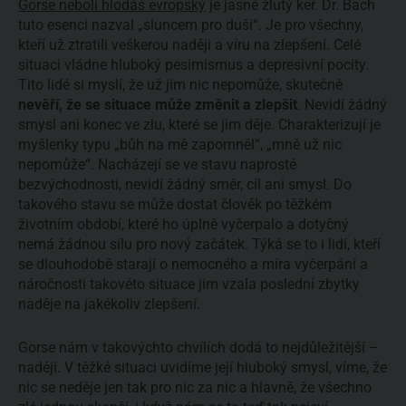
Gorse neboli hlodáš evropský
je jasně žlutý keř. Dr. Bach
tuto esenci nazval „sluncem pro duši“. Je pro všechny,
kteří už ztratili veškerou naději a víru na zlepšení. Celé
situaci vládne hluboký pesimismus a depresivní pocity.
Tito lidé si myslí, že už jim nic nepomůže, skutečně
nevěří, že se situace může změnit a zlepšit
. Nevidí žádný
smysl ani konec ve zlu, které se jim děje. Charakterizují je
myšlenky typu „bůh na mě zapomněl“, „mně už nic
nepomůže“. Nacházejí se ve stavu naprosté
bezvýchodnosti, nevidí žádný směr, cíl ani smysl. Do
takového stavu se může dostat člověk po těžkém
životním období, které ho úplně vyčerpalo a dotyčný
nemá žádnou sílu pro nový začátek. Týká se to i lidí, kteří
se dlouhodobě starají o nemocného a míra vyčerpání a
náročnosti takovéto situace jim vzala poslední zbytky
naděje na jakékoliv zlepšení.
Gorse nám v takovýchto chvílích dodá to nejdůležitější –
naději. V těžké situaci uvidíme její hluboký smysl, víme, že
nic se neděje jen tak pro nic za nic a hlavně, že všechno