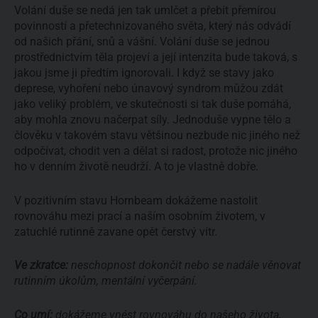
Volání duše se nedá jen tak umlčet a přebít přemírou
povinností a přetechnizovaného světa, který nás odvádí
od našich přání, snů a vášní. Volání duše se jednou
prostřednictvím těla projeví a její intenzita bude taková, s
jakou jsme ji předtím ignorovali. I když se stavy jako
deprese, vyhoření nebo únavový syndrom můžou zdát
jako veliký problém, ve skutečnosti si tak duše pomáhá,
aby mohla znovu načerpat síly. Jednoduše vypne tělo a
člověku v takovém stavu většinou nezbude nic jiného než
odpočívat, chodit ven a dělat si radost, protože nic jiného
ho v denním životě neudrží. A to je vlastně dobře.
V pozitivním stavu Hornbeam dokážeme nastolit
rovnováhu mezi prací a naším osobním životem, v
zatuchlé rutinně zavane opět čerstvý vítr.
Ve zkratce:
neschopnost dokončit nebo se nadále věnovat
rutinním úkolům, mentální vyčerpání.
Co umí:
dokážeme vnést rovnováhu do našeho života,