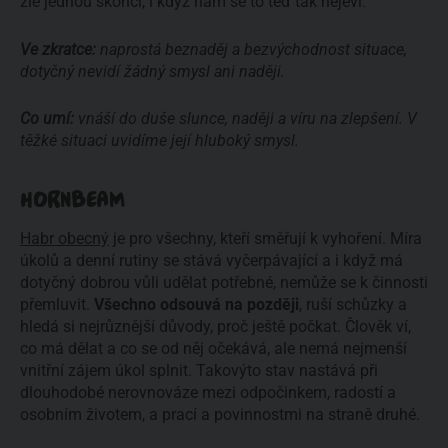
zlé jednou skončí, i když nám se to teď tak nejeví.
Ve zkratce:
naprostá beznaděj a bezvýchodnost situace,
dotyčný nevidí žádný smysl ani naději.
Co umí:
vnáší do duše slunce, naději a víru na zlepšení. V
těžké situaci uvidíme její hluboký smysl.
HORNBEAM
Habr obecný
je pro všechny, kteří směřují k vyhoření. Míra
úkolů a denní rutiny se stává vyčerpávající a i když má
dotyčný dobrou vůli udělat potřebné, nemůže se k činnosti
přemluvit.
Všechno odsouvá na později
, ruší schůzky a
hledá si nejrůznější důvody, proč ještě počkat. Člověk ví,
co má dělat a co se od něj očekává, ale nemá nejmenší
vnitřní zájem úkol splnit. Takovýto stav nastává při
dlouhodobé nerovnováze mezi odpočinkem, radostí a
osobním životem, a prací a povinnostmi na straně druhé.