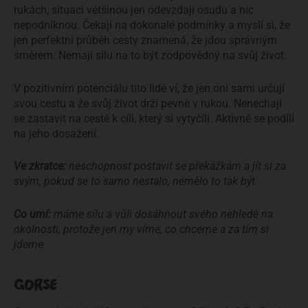
rukách, situaci většinou jen odevzdají osudu a nic
nepodniknou. Čekají na dokonalé podmínky a myslí si, že
jen perfektní průběh cesty znamená, že jdou správným
směrem. Nemají sílu na to být zodpovědný na svůj život.
V pozitivním potenciálu tito lidé ví, že jen oni sami určují
svou cestu a že svůj život drží pevně v rukou. Nenechají
se zastavit na cestě k cíli, který si vytyčili. Aktivně se podílí
na jeho dosažení.
Ve zkratce:
neschopnost postavit se překážkám a jít si za
svým, pokud se to samo nestalo, nemělo to tak být.
Co umí:
máme sílu a vůli dosáhnout svého nehledě na
okolnosti, protože jen my víme, co chceme a za tím si
jdeme.
GORSE