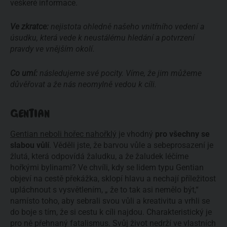
veškeré informace.
Ve zkratce:
nejistota ohledně našeho vnitřního vedení a
úsudku, která vede k neustálému hledání a potvrzení
pravdy ve vnějším okolí.
Co umí:
následujeme své pocity. Víme, že jim můžeme
důvěřovat a že nás neomylně vedou k cíli.
GENTIAN
Gentian neboli hořec nahořklý
je vhodný
pro všechny se
slabou vůlí
. Věděli jste, že barvou vůle a sebeprosazení je
žlutá, která odpovídá žaludku, a že žaludek léčíme
hořkými bylinami? Ve chvíli, kdy se lidem typu Gentian
objeví na cestě překážka, sklopí hlavu a nechají příležitost
upláchnout s vysvětlením, „ že to tak asi nemělo být,“
namísto toho, aby sebrali svou vůli a kreativitu a vrhli se
do boje s tím, že si cestu k cíli najdou. Charakteristický je
pro ně přehnaný fatalismus. Svůj život nedrží ve vlastních