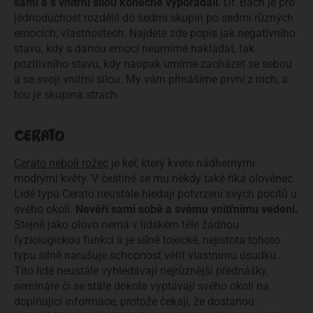
sami a s vnitřní silou konečně vypořádali
. Dr. Bach je pro
jednoduchost rozdělil do sedmi skupin po sedmi různých
emocích, vlastnostech. Najdete zde popis jak negativního
stavu, kdy s danou emocí neumíme nakládat, tak
pozitivního stavu, kdy naopak umíme zacházet se sebou
a se svojí vnitřní silou. My vám přinášíme první z nich, a
tou je skupina strach.
CERATO
Cerato neboli rožec
je keř, který kvete nádhernými
modrými květy. V češtině se mu někdy také říká olověnec.
Lidé typu Cerato neustále hledají potvrzení svých pocitů u
svého okolí.
Nevěří sami sobě a svému vnitřnímu vedení.
Stejně jako olovo nemá v lidském těle žádnou
fyziologickou funkci a je silně toxické, nejistota tohoto
typu silně narušuje schopnost věřit vlastnímu úsudku.
Tito lidé neustále vyhledávají nejrůznější přednášky,
semináře či se stále dokola vyptávají svého okolí na
doplňující informace, protože čekají, že dostanou