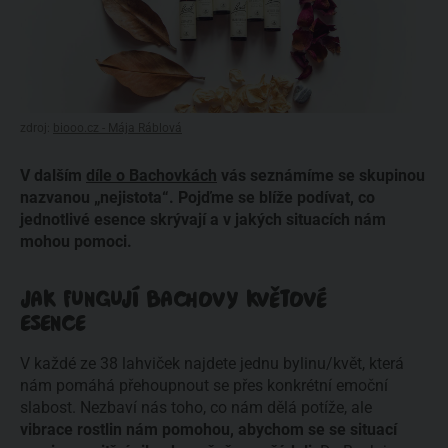
zdroj:
biooo.cz - Mája Ráblová
V dalším
díle o Bachovkách
vás seznámíme se skupinou
nazvanou „nejistota“. Pojďme se blíže podívat, co
jednotlivé esence skrývají a v jakých situacích nám
mohou pomoci.
JAK FUNGUJÍ BACHOVY KVĚTOVÉ
ESENCE
V každé ze 38 lahviček najdete jednu bylinu/květ, která
nám pomáhá přehoupnout se přes konkrétní emoční
slabost. Nezbaví nás toho, co nám dělá potíže, ale
vibrace rostlin nám pomohou, abychom se se situací