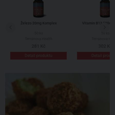
Železo 20mg Komplex
Vitamin B12 500ug
50 ks
50 ks
Terranova Health
Terranova Hea
281 Kč
302 Kč
Detail produktu
Detail produ