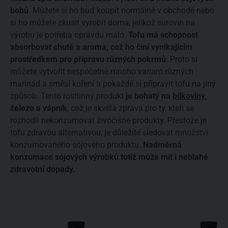
bobů
. Můžete si ho buď koupit normálně v obchodě nebo
si ho můžete zkusit vyrobit doma, jelikož surovin na
výrobu je potřeba opravdu málo.
Tofu má schopnost
absorbovat chutě a aroma, což ho činí vynikajícím
prostředkem pro přípravu různých pokrmů
. Proto si
můžete vytvořit nespočetně mnoho variant různých
marinád a směsí koření a pokaždé si připravit tofu na jiný
způsob. Tento rostlinný produkt
je bohatý na
bílkoviny
,
železo a vápník
, což je skvělá zpráva pro ty, kteří se
rozhodli nekonzumovat živočišné produkty. Přestože je
tofu zdravou alternativou, je důležité sledovat množství
konzumovaného sójového produktu.
Nadměrná
konzumace sójových výrobků totiž může mít i neblahé
zdravotní dopady.