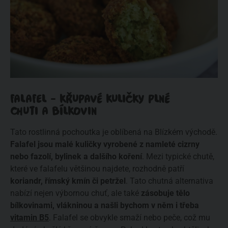
FALAFEL - KŘUPAVÉ KULIČKY PLNÉ
CHUTI A BÍLKOVIN
Tato rostlinná pochoutka je oblíbená na Blízkém východě.
Falafel jsou malé kuličky vyrobené z namleté cizrny
nebo fazolí, bylinek a dalšího koření
. Mezi typické chutě,
které ve falafelu většinou najdete, rozhodně patří
koriandr, římský kmín či petržel
. Tato chutná alternativa
nabízí nejen výbornou chuť, ale také
zásobuje tělo
bílkovinami, vlákninou a našli bychom v něm i třeba
vitamin B5
. Falafel se obvykle smaží nebo peče, což mu