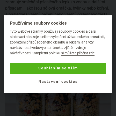
zahrnuje smíchání pšeničného lepku s vodou a dalšími
přísadami, jako jsou sójová omáčka, bylinky nebo
koření
,
a následné uvaření, pečení nebo vaření výsledného těsta.
Bohužel, celiaci a lidé s intolerancí na lepek si asi budou
Používáme soubory cookies
muset vybrat nějakou jinou alternativu
, protože tato je na
Tyto webové stránky používají soubory cookies a další
lepku doslova stojí.
sledovací nástroje s cílem vylepšení uživatelského prostředí,
zobrazení přizpůsobeného obsahu a reklam, analýzy
návštěvnosti webových stránek a zjištění zdroje
návštěvnosti.Kompletní politiku
si můžete přečíst zde
.
Souhlasím se vším
Nastavení cookies