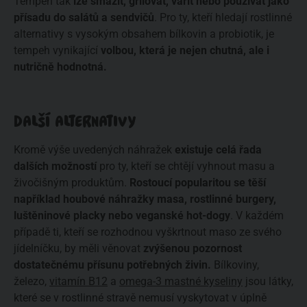
Tempeh tak
lze smažit, grilovat, vařit nebo používat jako
přísadu do salátů a sendvičů
. Pro ty, kteří hledají rostlinné
alternativy s vysokým obsahem bílkovin a probiotik, je
tempeh vynikající
volbou, která je nejen chutná, ale i
nutričně hodnotná.
DALŠÍ ALTERNATIVY
Kromě výše uvedených náhražek
existuje celá řada
dalších možností
pro ty, kteří se chtějí vyhnout masu a
živočišným produktům.
Rostoucí popularitou se těší
například houbové náhražky masa, rostlinné burgery,
luštěninové placky nebo veganské hot-dogy
. V každém
případě ti, kteří se rozhodnou vyškrtnout maso ze svého
jídelníčku, by měli věnovat
zvýšenou pozornost
dostatečnému přísunu potřebných živin.
Bílkoviny,
železo,
vitamín B12
a
omega-3 mastné kyseliny
jsou látky,
které se v rostlinné stravě nemusí vyskytovat v úplně