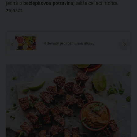
jedná o
bezlepkovou potravinu
, takže celiaci mohou
zajásat.
4 důvody pro rostlinnou stravu