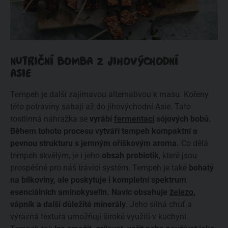
NUTRIČNÍ BOMBA Z JIHOVÝCHODNÍ
ASIE
Tempeh je další zajímavou alternativou k masu. Kořeny
této potraviny sahají až do jihovýchodní Asie. Tato
rostlinná náhražka se
vyrábí
fermentací
sójových bobů.
Během tohoto procesu vytváří tempeh kompaktní a
pevnou strukturu s jemným oříškovým aroma.
Co dělá
tempeh skvělým, je i jeho
obsah probiotik
, které jsou
prospěšné pro náš trávicí systém. Tempeh je také
bohatý
na bílkoviny, ale poskytuje i kompletní spektrum
esenciálních aminokyselin. Navíc obsahuje
železo
,
vápník a další důležité minerály
. Jeho silná chuť a
výrazná textura umožňují široké využití v kuchyni.