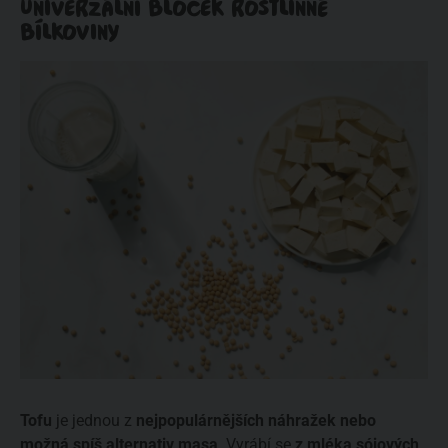
UNIVERZÁLNÍ BLOČEK ROSTLINNÉ
BÍLKOVINY
Tofu
je jednou z
nejpopulárnějších náhražek nebo
možná spíš alternativ masa
. Vyrábí se
z mléka sójových