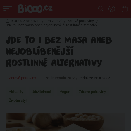
BiOOO.cz Magazin
/
Pro zdraví
/
Zdravé potraviny
/
Jde to i bez masa aneb nejoblíbenější rostlinné alternativy
JDE TO I BEZ MASA ANEB
NEJOBLÍBENĚJŠÍ
ROSTLINNÉ ALTERNATIVY
Zdravé potraviny
28. listopadu 2023 /
Redakce BIOOO.CZ
Aktuality
Udržitelnost
Vegan
Zdravé potraviny
Životní styl