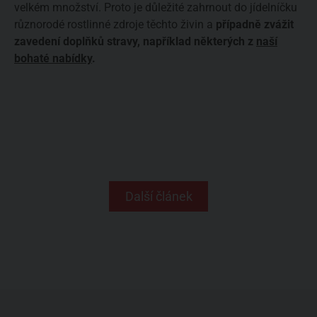
velkém množství. Proto je důležité zahrnout do jídelníčku
různorodé rostlinné zdroje těchto živin a
případně zvážit
zavedení doplňků stravy, například některých z
naší
bohaté nabídky
.
Další článek