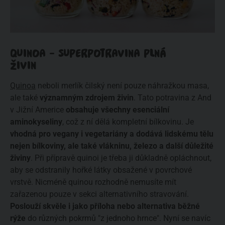
QUINOA - SUPERPOTRAVINA PLNÁ
ŽIVIN
Quinoa
neboli merlík čilský není pouze náhražkou masa,
ale také
významným zdrojem živin
. Tato potravina z And
v Jižní Americe
obsahuje všechny esenciální
aminokyseliny
, což z ní dělá kompletní bílkovinu. Je
vhodná pro vegany i vegetariány a dodává lidskému tělu
nejen bílkoviny, ale také vlákninu, železo a další důležité
živiny
. Při přípravě quinoi je třeba ji důkladně opláchnout,
aby se odstranily hořké látky obsažené v povrchové
vrstvě. Nicméně quinou rozhodně nemusíte mít
zařazenou pouze v sekci alternativního stravování.
Poslouží skvěle i jako příloha nebo alternativa běžné
rýže
do různých pokrmů "z jednoho hrnce". Nyní se navíc