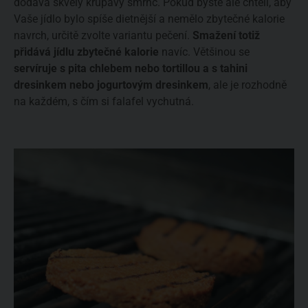
dodává skvělý křupavý šmrnc. Pokud byste ale chtěli, aby
Vaše jídlo bylo spíše dietnější a nemělo zbytečné kalorie
navrch, určitě zvolte variantu pečení.
Smažení totiž
přidává jídlu zbytečné kalorie
navíc. Většinou se
servíruje s pita chlebem nebo tortillou a s tahini
dresinkem nebo jogurtovým dresinkem
, ale je rozhodně
na každém, s čím si falafel vychutná.