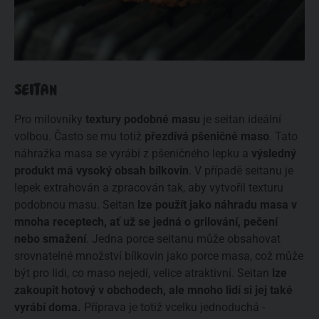
SEITAN
Pro milovníky
textury podobné masu
je seitan ideální
volbou. Často se mu totiž
přezdívá pšeničné maso
. Tato
náhražka masa se vyrábí z pšeničného lepku a
výsledný
produkt má vysoký obsah bílkovin
. V případě seitanu je
lepek extrahován a zpracován tak, aby vytvořil texturu
podobnou masu. Seitan
lze použít jako náhradu masa v
mnoha receptech, ať už se jedná o grilování, pečení
nebo smažení
. Jedna porce seitanu může obsahovat
srovnatelné množství bílkovin jako porce masa, což může
být pro lidi, co maso nejedí, velice atraktivní. Seitan
lze
zakoupit hotový v obchodech, ale mnoho lidí si jej také
vyrábí doma.
Příprava je totiž vcelku jednoduchá -