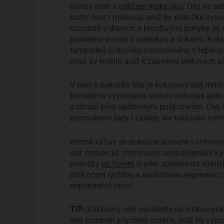
čištění pleti a
odlíčení make-upu
. Olej na se
kožní maz i make-up, aniž by pokožku vysu
rozpustit v dlaních a krouživými pohyby jej n
problému poradí s řasenkou a linkami. Kok
tamponků či ručníku namočeného v teplé vo
jinak by mohlo dojít k zanesení pleťových p
V péči o pokožku těla je kokosový olej mnoh
bohatému výživnému složení kokosák aktivn
a chrání před opětovným poškozením. Olej lz
popraskané paty i záděry, ale také jako náh
Kromě výživy se pokožce dostane i ochrany
což mohou již zmiňované antibakteriální kys
pokožky
po holení
či pleti spálené od sluní
jistě ocení rychlou a spolehlivou regenerac
nepohodlné obuvi.
TIP:
Kokosový olej nanášejte na vlhkou poko
olej snadněji a rychleji vsákne, aniž by vytv