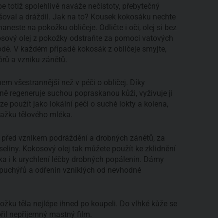
be totiž spolehlivě naváže nečistoty, přebytečný
šoval a dráždil. Jak na to? Kousek kokosáku nechte
aneste na pokožku obličeje. Odličte i oči, olej si bez
osový olej z pokožky odstraňte za pomoci vatových
dě. V každém případě kokosák z obličeje smyjte,
órů a vzniku zánětů.
em všestrannější než v péči o obličej. Díky
ě regeneruje suchou popraskanou kůži, vyživuje ji
e použít jako lokální péči o suché lokty a kolena,
ražku tělového mléka.
 před vznikem podráždění a drobných zánětů, za
eliny. Kokosový olej tak můžete použít ke zklidnění
čka i k urychlení léčby drobných popálenin. Dámy
i puchýřů a odřenin vzniklých od nevhodné
žku těla nejlépe ihned po koupeli. Do vlhké kůže se
ořil nepříjemný mastný film.