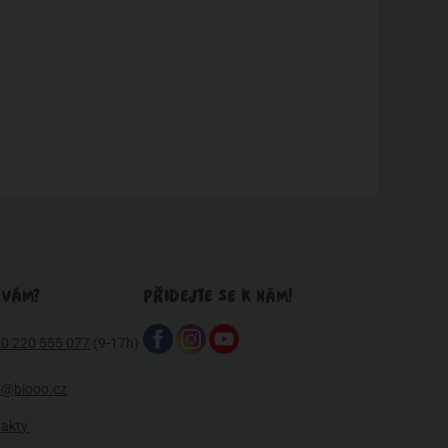
 VÁM?
PŘIDEJTE SE K NÁM!
0 220 555 077
(9-17h)
o@biooo.cz
takty