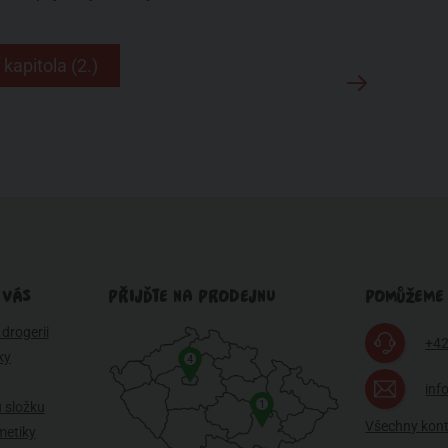
 kapitola (2.)
 VÁS
PŘIJĎTE NA PRODEJNU
POMŮŽEME
drogerii
+42
ky
4
inf
1
 složku
Všechny kon
metiky