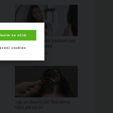
lasím se vším
S třicítkou na krku zastavit čas
a nedělat si vrásky
avení cookies
Přírodní doplňky stravy
Jak se zbavit vší? Řekneme
Vám jak na to!