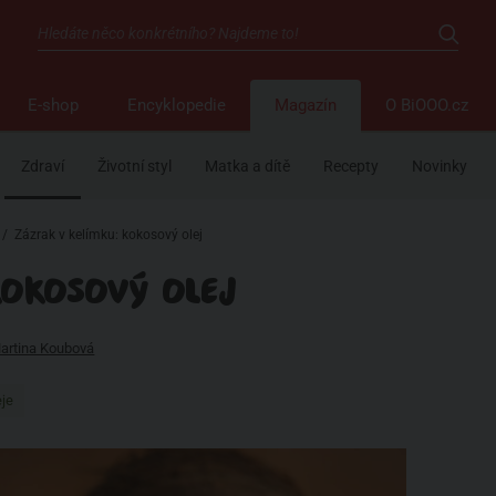
E-shop
Encyklopedie
Magazín
O BiOOO.cz
Zdraví
Životní styl
Matka a dítě
Recepty
Novinky
/
Zázrak v kelímku: kokosový olej
KOKOSOVÝ OLEJ
artina Koubová
eje