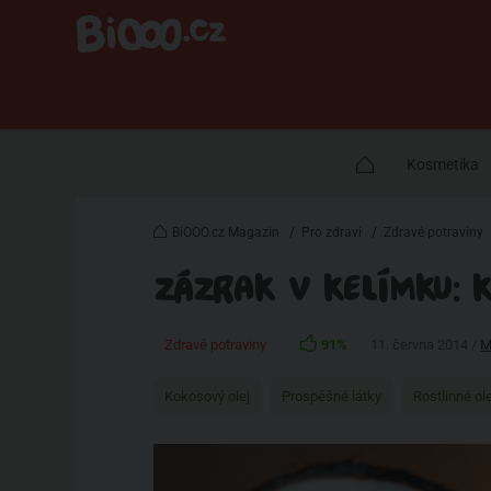
Kosmetika
BiOOO.cz Magazin
/
Pro zdraví
/
Zdravé potraviny
ZÁZRAK V KELÍMKU: 
Zdravé potraviny
91%
11. června 2014 /
M
Kokosový olej
Prospěšné látky
Rostlinné ol