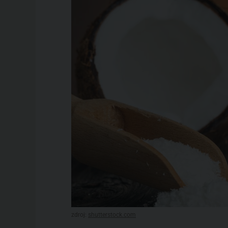
zdroj:
shutterstock.com