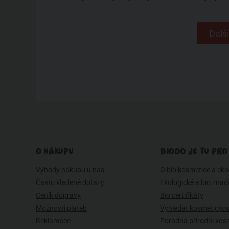
Další
O NÁKUPU
BIOOO JE TU PRO
Výhody nákupu u nás
O bio kosmetice a eko 
Často kladené dotazy
Ekologické a bio znač
Ceník dopravy
Bio certifikáty
Možnosti plateb
Vyhledat kosmetickou
Reklamace
Poradna přírodní kos