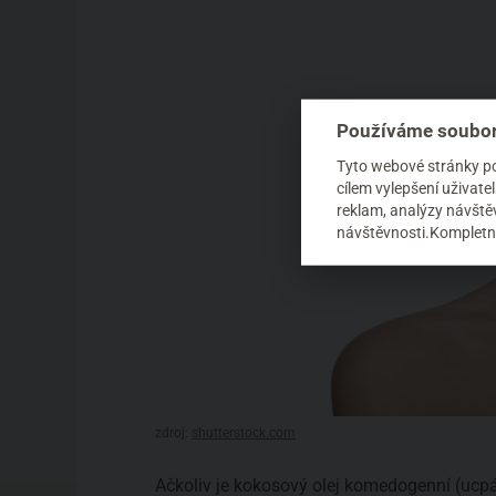
Používáme soubor
Tyto webové stránky pou
cílem vylepšení uživat
reklam, analýzy návštěv
návštěvnosti.Kompletní
zdroj:
shutterstock.com
Ačkoliv je kokosový olej komedogenní (ucp