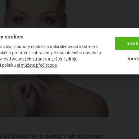
y cookies
Souh
žívají soubory cookies a další sledovací nástroje s
elského prostředí, zobrazení přizpůsobeného obsahu a
nosti webových stránek a zjištění zdroje
Nast
 politiku
si můžete přečíst zde
.
ává pleťové póry), je výborným pomocníkem pro