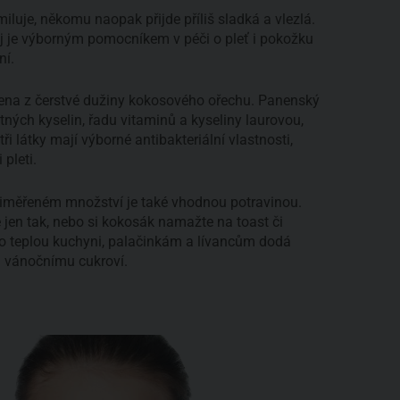
uje, někomu naopak přijde příliš sladká a vlezlá.
j je výborným pomocníkem v péči o pleť i pokožku
ní.
ena z čerstvé dužiny kokosového ořechu. Panenský
ných kyselin, řadu vitaminů a kyseliny laurovou,
i látky mají výborné antibakteriální vlastnosti,
pleti.
 přiměřeném množství je také vhodnou potravinou.
e jen tak, nebo si kokosák namažte na toast či
pro teplou kuchyni, palačinkám a lívancům dodá
a vánočnímu cukroví.