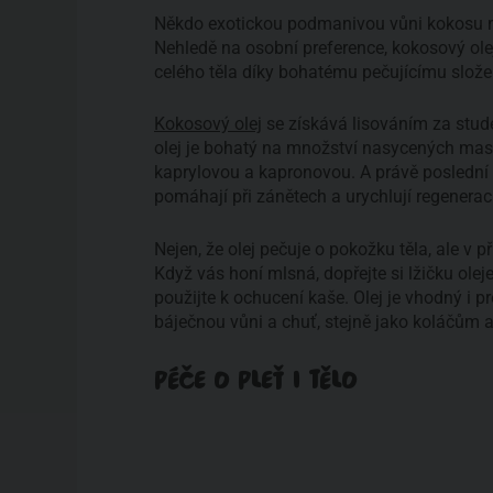
Někdo exotickou podmanivou vůni kokosu mil
Nehledě na osobní preference, kokosový ole
celého těla díky bohatému pečujícímu slože
Kokosový olej
se získává lisováním za stud
olej je bohatý na množství nasycených mast
kaprylovou a kapronovou. A právě poslední tř
pomáhají při zánětech a urychlují regeneraci 
Nejen, že olej pečuje o pokožku těla, ale v
Když vás honí mlsná, dopřejte si lžičku olej
použijte k ochucení kaše. Olej je vhodný i 
báječnou vůni a chuť, stejně jako koláčům 
PÉČE O PLEŤ I TĚLO