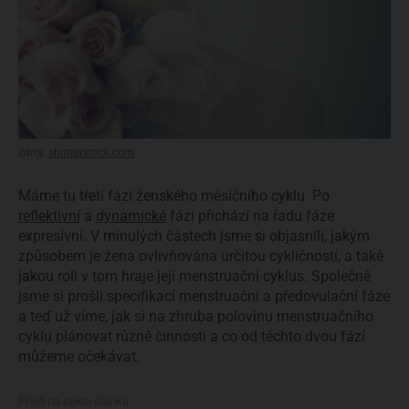
zdroj:
shutterstock.com
Máme tu třetí fázi ženského měsíčního cyklu. Po
reflektivní
a
dynamické
fázi přichází na řadu fáze
expresivní. V minulých částech jsme si objasnili, jakým
způsobem je žena ovlivňována určitou cykličností, a také
jakou roli v tom hraje její menstruační cyklus. Společně
jsme si prošli specifikaci menstruační a předovulační fáze
a teď už víme, jak si na zhruba polovinu menstruačního
cyklu plánovat různé činnosti a co od těchto dvou fází
můžeme očekávat.
Přejít na sekci článku: