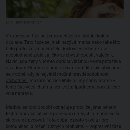
zdroj:
shutterstock.com
V expresivní fázi se ženy nacházejí v období kolem
ovulace. Tato fáze se jinak nazývá matka nebo také léto.
Léto proto, že v našem těle doslova všechno zraje -
neoplodněné zralé vajíčko se chystá opustit vaječník.
Navíc jsou ženy v tomto období většinou velmi přitažlivé
a žádoucí. Příroda to prostě chytře zařídila tak, abychom
se v době, kdy je
největší možná pravděpodobnost
otěhotnění
, mužům nejvíce líbily a i my samy máme v
tento čas větší chuť na sex, což případnému početí ještě
více nahrává.
Matkou se toto období označuje proto, že jsme během
těchto dní více citlivé k potřebám druhých a máme větší
sklon o ně pečovat. Tato doba je proto skvělá i pro
komunikaci a řešení různých problémů – expresivní fáze