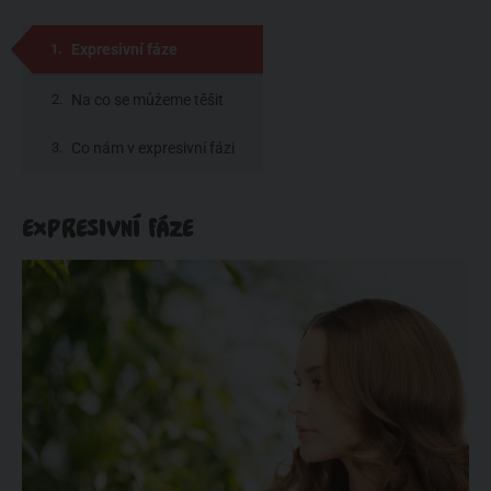
Expresivní fáze
Na co se můžeme těšit
během expresivní fáze
Co nám v expresivní fázi
nejde
EXPRESIVNÍ FÁZE