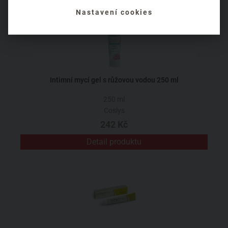
Nastavení cookies
Intimní mycí gel s růžovou vodou 250 ml
250 ml
Coslys
242 Kč
Detail produktu