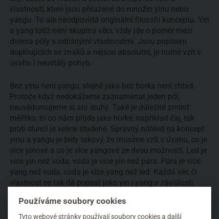
vlastností, které jsou přiřazené do množin yinu nebo
yangu. To ale neodpovídá originální filozofii konceptu. Yin
a yang totiž není skupina věcí, vždy jde o poměr mezi
dvěma póly s odlišnými vlastnostmi. Jsou popisem
doplňujících se znaků a nejsou absolutní, je nutné vzít v
úvahu i neustálý pohyb.
Bez yinu není yangu, stejně jako bez horka není chlad.
Protože když nedokážeme zaznamenat jeden pól,
neuvědomujeme si ani druhý. Také je důležité zmínit
měřítko, to co nám přijde jako horké, například čaj, tak
proti slunci je velice studené. Správný náhled na koncept
yinu a yangu je tedy takový, že musíme vzít v úvahu, co je
více yinové a co je více yangové ze dvou možností. Led je
více yin než voda, voda je více yin než pára. Pára je více
yang než voda, voda je více yang než led. Každá věc či
vlastnost se tak dá popsat jako yin i yang v závislosti
právě na pohybu a měřítku.
Používáme soubory cookies
V pojetí tradiční čínské medicíny tento koncept
Tyto webové stránky používají soubory cookies a další