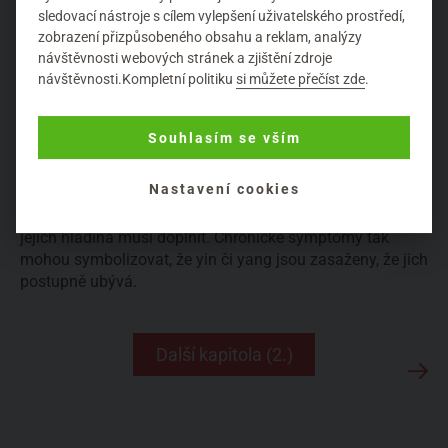
zjednodušujeme opravdu na skupinu přídavných a
sledovací nástroje s cílem vylepšení uživatelského prostředí,
zobrazení přizpůsobeného obsahu a reklam, analýzy
podstatných jmen a také je posouváme dál do dalšího
návštěvnosti webových stránek a zjištění zdroje
významu. Důležitý je zaprvé poměr yinu a yangu ve
návštěvnosti.Kompletní politiku
si můžete přečíst zde
.
smyslu chladu/vlhka a tepla/sucha v těle, který se může
vychýlit z rovnováhy vlivem šesti narušení. A zadruhé je
tento koncept přenesen na plné orgány, kde reprezentuje
Souhlasím se vším
energii, vitalitu a plnost. Tělesné orgány by ideálně měly
mít yin i yang v rovnováze a v plném potenciálu. Pokud
Nastavení cookies
yin nebo yang nebo oba poklesnou jeho vyčerpáním,
třeba v důsledku genetiky nebo okolních vlivů, pak se
jejich hladina musí doplnit. Chronické symptomy tak
mohou symbolizovat, že yin či yang jsou zasaženy, že jich
postupně ubývá.
Další kapitola (2.)