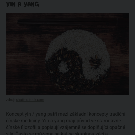
YIN A YANG
zdroj:
shutterstock.com
Koncept yin / yang patří mezi základní koncepty
tradiční
čínské medicíny
. Yin a yang mají původ ve starodávné
čínské filozofii a popisují vzájemně se doplňující opačné
síly. Často se můžeme setkat se skupinou věcí a