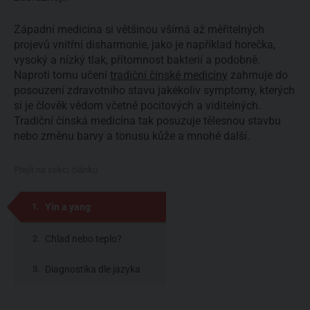
Západní medicína si většinou všímá až měřitelných
projevů vnitřní disharmonie, jako je například horečka,
vysoký a nízký tlak, přítomnost bakterií a podobně.
Naproti tomu učení
tradiční čínské medicíny
zahrnuje do
posouzení zdravotního stavu jakékoliv symptomy, kterých
si je člověk vědom včetně pocitových a viditelných.
Tradiční čínská medicína tak posuzuje tělesnou stavbu
nebo změnu barvy a tonusu kůže a mnohé další.
Přejít na sekci článku:
Yin a yang
Chlad nebo teplo?
Diagnostika dle jazyka