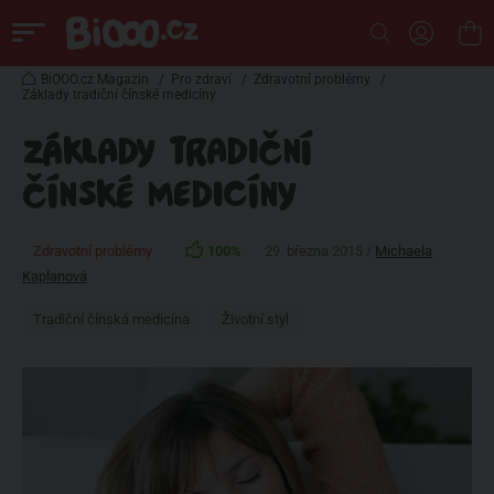
BiOOO.cz Magazin
/
Pro zdraví
/
Zdravotní problémy
/
Základy tradiční čínské medicíny
ZÁKLADY TRADIČNÍ
ČÍNSKÉ MEDICÍNY
Zdravotní problémy
100%
29. března 2015 /
Michaela
Kaplanová
Tradiční čínská medicína
Životní styl