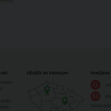
ivotní styl
 VÁS
PŘIJĎTE NA PRODEJNU
POMŮŽEME
drogerii
+42
ky
4
inf
1
 složku
Všechny kon
metiky