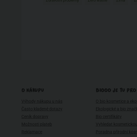
Zdravotní problémy
Zero waste
Zima
Ž
O NÁKUPU
BIOOO JE TU PRO
Výhody nákupu u nás
O bio kosmetice a eko 
Často kladené dotazy
Ekologické a bio znač
Ceník dopravy
Bio certifikáty
Možnosti plateb
Vyhledat kosmetickou
Reklamace
Poradna přírodní kos