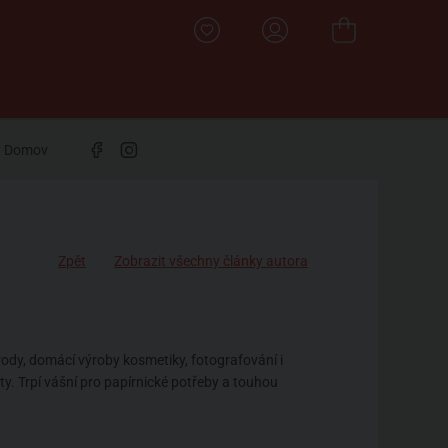
Domov
Zpět
Zobrazit všechny články autora
rody, domácí výroby kosmetiky, fotografování i
áty. Trpí vášní pro papírnické potřeby a touhou