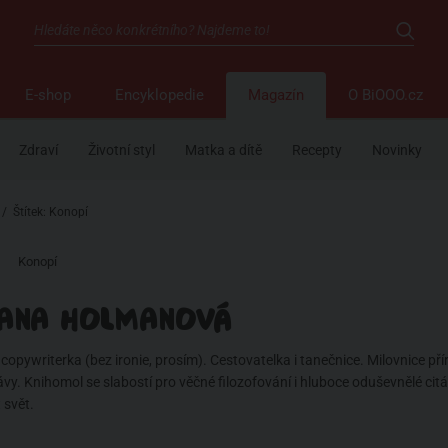
E-shop
Encyklopedie
Magazín
O BiOOO.cz
Zdraví
Životní styl
Matka a dítě
Recepty
Novinky
/
Štítek: Konopí
Konopí
ANA HOLMANOVÁ
opywriterka (bez ironie, prosím). Cestovatelka i tanečnice. Milovnice pří
kávy. Knihomol se slabostí pro věčné filozofování i hluboce oduševnělé cit
 svět.