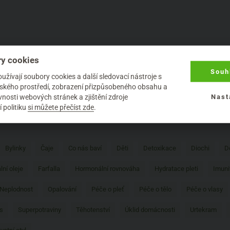
y cookies
Souh
žívají soubory cookies a další sledovací nástroje s
1
elského prostředí, zobrazení přizpůsobeného obsahu a
nosti webových stránek a zjištění zdroje
Nast
 politiku
si můžete přečíst zde
.
Bylinky
Čaje
Co nás baví
Děti
Detoxikace
Diochi
D
lní oleje
Farfalla
Hormonální rovnováha
Hydratace pleti
Imuni
Neplodnost
Opalování
Péče o pleť
Péče o tělo
Péče o vlasy
s
Superpotraviny
Těhotenství
Úklid domácnosti
Urtekram