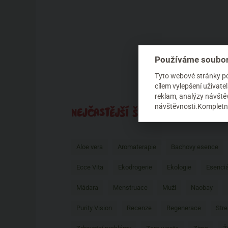
Používáme soubor
Tyto webové stránky pou
cílem vylepšení uživat
reklam, analýzy návštěv
návštěvnosti.Kompletní
NEJČASTĚJŠÍ ŠTÍTKY AUTORA
Aloe vera
Aromaterapie
Bachovy esence
Ecce Vita
Ekodrogerie
Ekologie
Esenciá
Mádara
Menstruace
Muži
Naobay
Purity Vision
Recenze
Regenerace
Stre