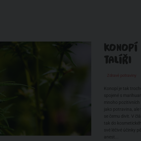
KONOPÍ 
TALÍŘI
Zdravé potraviny
Konopí je tak troch
spojené s marihuano
mnoho pozitivních 
jako potravina, ale
se čemu divit. V člá
tak do kosmetickéh
své léčivé účinky p
anest...