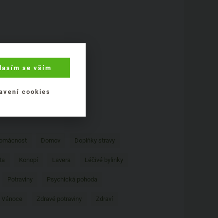
lasím se vším
avení cookies
omácnost
Domov
Doplňky stravy
ta
Konopí
Lavera
Léčivé bylinky
Potraviny
Psychická pohoda
Vánoce
Zdravé potraviny
Zdraví