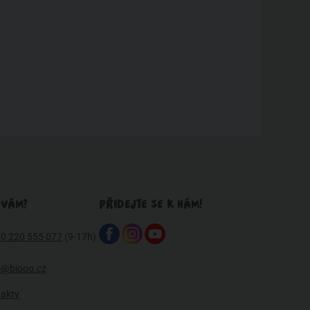
 VÁM?
PŘIDEJTE SE K NÁM!
0 220 555 077
(9-17h)
o@biooo.cz
takty