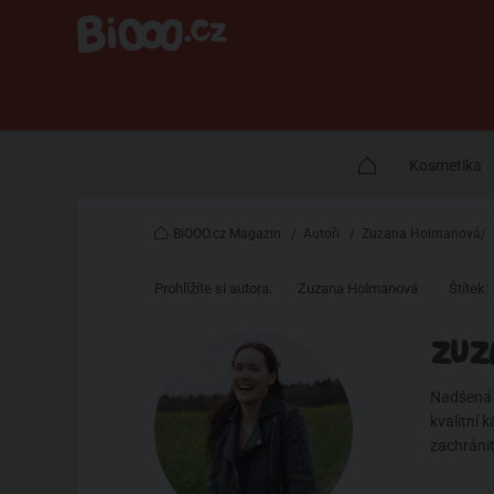
Kosmetika
BiOOO.cz Magazin
/
Autoři
/
Zuzana Holmanová/
Prohlížíte si autora:
Zuzana Holmanová
Štítek:
ZUZ
Nadšená c
kvalitní 
zachránit