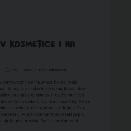
V KOSMETICE I NA
83%
Autor:
Zuzana Holmanová
u kontroverzní rostlina. Mnozí ho mají stále
u. Konopí je ale i skvělou léčivkou, která nabízí
účinků pro náš organismus. Prospěje mu nejen
 také se využívá jako surovina do kosmetiky. A není
nku se dozvíte, proč ho zařadit jak do jídelníčku,
o arzenálu. Proč to konopí? Konopí seté se pro
ěstuje již od starověku. Řadí se mezi přírodní