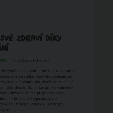
 SVÉ ZDRAVÍ DÍKY
ÁNÍ
100%
Autor:
Zuzana Holmanová
lém rybníce? Že to není nic pro vás? Nemusíte jít
kuste to pěkně zlehka. Vaše tělo potřebuje čas,
zvyklo a nepřekvapilo vás „dárečkem“ v podobě
ení. S trochou trpělivosti se vám však odmění v
aví. Otužování se hodí pro jedince všech
bez rozdílu pohlaví či typu postavy, ale
pokladu, že nejsou nemocní. Ovšem jste-li
ady se budete ...