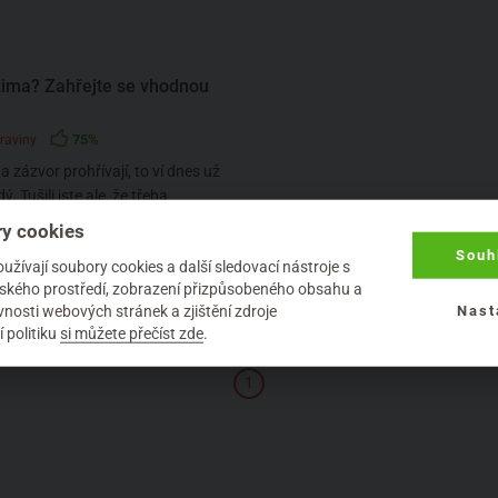
ima? Zahřejte se vhodnou
75%
raviny
a zázvor prohřívají, to ví dnes už
. Tušili jste ale, že třeba
a mandarinky, tolik ob...
y cookies
Souh
žívají soubory cookies a další sledovací nástroje s
elského prostředí, zobrazení přizpůsobeného obsahu a
nosti webových stránek a zjištění zdroje
Nast
 politiku
si můžete přečíst zde
.
1