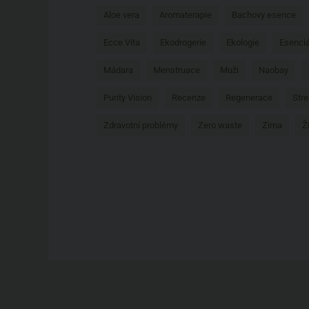
Aloe vera
Aromaterapie
Bachovy esence
Ecce Vita
Ekodrogerie
Ekologie
Esenciá
Mádara
Menstruace
Muži
Naobay
Purity Vision
Recenze
Regenerace
Stre
Zdravotní problémy
Zero waste
Zima
Ž