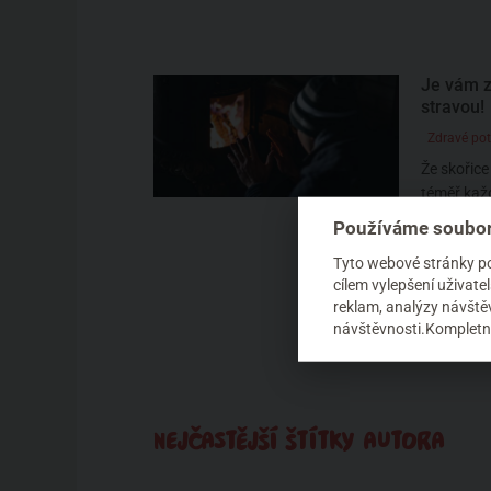
Je vám z
stravou!
Zdravé pot
Že skořice 
téměř každý
pomeranče 
Používáme soubor
Tyto webové stránky pou
cílem vylepšení uživat
reklam, analýzy návštěv
návštěvnosti.Kompletní
NEJČASTĚJŠÍ ŠTÍTKY AUTORA