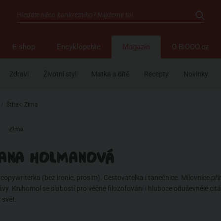
E-shop
Encyklopedie
Magazín
O BiOOO.cz
Zdraví
Životní styl
Matka a dítě
Recepty
Novinky
/
Štítek: Zima
Zima
ANA HOLMANOVÁ
opywriterka (bez ironie, prosím). Cestovatelka i tanečnice. Milovnice pří
kávy. Knihomol se slabostí pro věčné filozofování i hluboce oduševnělé cit
 svět.