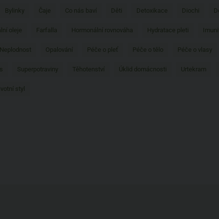
Bylinky
Čaje
Co nás baví
Děti
Detoxikace
Diochi
D
lní oleje
Farfalla
Hormonální rovnováha
Hydratace pleti
Imuni
Neplodnost
Opalování
Péče o pleť
Péče o tělo
Péče o vlasy
s
Superpotraviny
Těhotenství
Úklid domácnosti
Urtekram
ivotní styl