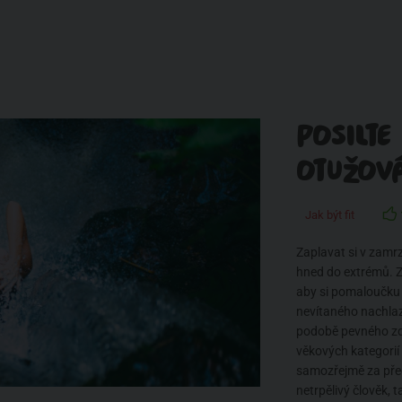
POSILTE
OTUŽOV
Jak být fit
Zaplavat si v zamrz
hned do extrémů. Z
aby si pomaloučku 
nevítaného nachlaz
podobě pevného zdr
věkových kategorií 
samozřejmě za před
netrpělivý člověk, t