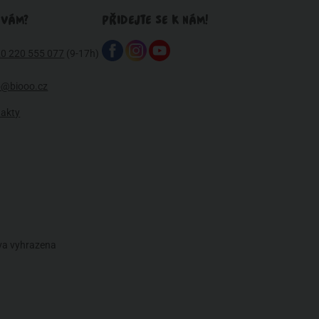
 VÁM?
PŘIDEJTE SE K NÁM!
0 220 555 077
(9-17h)
o@biooo.cz
takty
áva vyhrazena