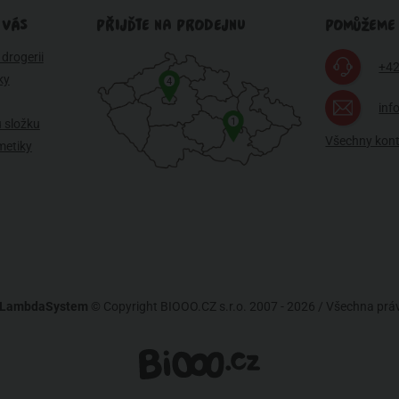
 VÁS
PŘIJĎTE NA PRODEJNU
POMŮŽEME
drogerii
+42
ky
4
inf
1
 složku
Všechny kon
metiky
LambdaSystem
© Copyright BIOOO.CZ s.r.o. 2007 - 2026 / Všechna pr