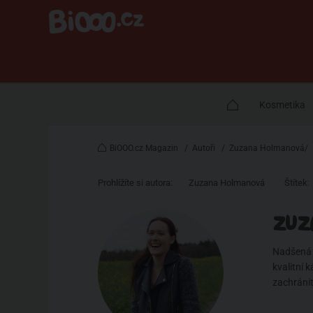
Kosmetika
BiOOO.cz Magazin
/
Autoři
/
Zuzana Holmanová/
Prohlížíte si autora:
Zuzana Holmanová
Štítek:
ZUZ
Nadšená c
kvalitní 
zachránit