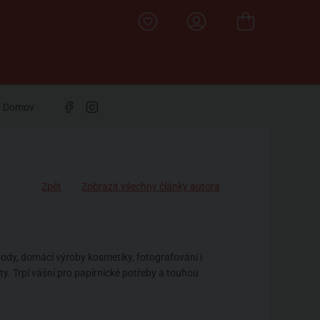
Domov
Zpět
Zobrazit všechny články autora
rody, domácí výroby kosmetiky, fotografování i
áty. Trpí vášní pro papírnické potřeby a touhou