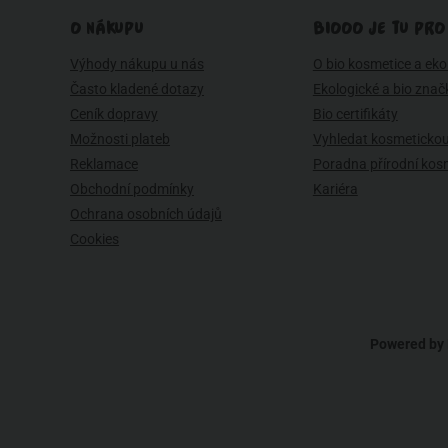
O NÁKUPU
BIOOO JE TU PRO
Výhody nákupu u nás
O bio kosmetice a eko 
Často kladené dotazy
Ekologické a bio znač
Ceník dopravy
Bio certifikáty
Možnosti plateb
Vyhledat kosmetickou
Reklamace
Poradna přírodní kos
Obchodní podmínky
Kariéra
Ochrana osobních údajů
Cookies
Powered by