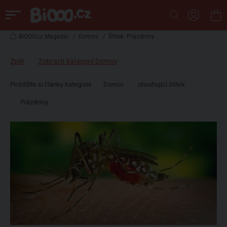
BiOOO.cz Magazin
/
Domov
/
Štítek: Prázdniny
Zpět
Zobrazit kategorii Domov
Prohlížíte si články kategorie
Domov
obsahující štítek:
Prázdniny