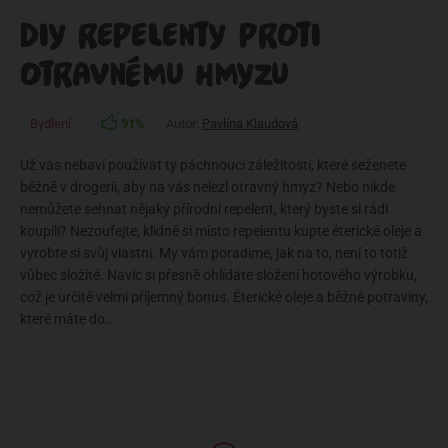
DIY REPELENTY PROTI
OTRAVNÉMU HMYZU
Bydlení
91%
Autor:
Pavlína Klaudová
Už vás nebaví používat ty páchnoucí záležitosti, které seženete
běžně v drogerii, aby na vás nelezl otravný hmyz? Nebo nikde
nemůžete sehnat nějaký přírodní repelent, který byste si rádi
koupili? Nezoufejte, klidně si místo repelentu kupte éterické oleje a
vyrobte si svůj vlastní. My vám poradíme, jak na to, není to totiž
vůbec složité. Navíc si přesně ohlídáte složení hotového výrobku,
což je určitě velmi příjemný bonus. Éterické oleje a běžné potraviny,
které máte do...