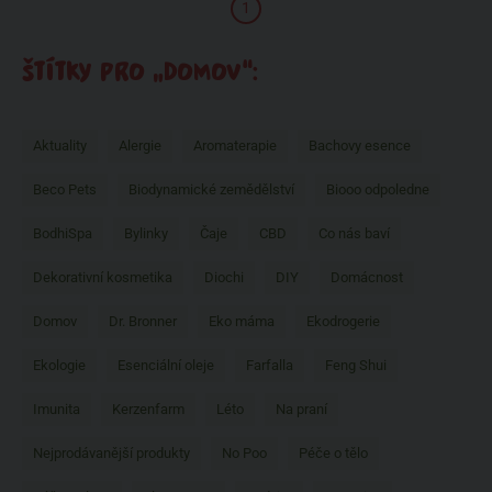
1
ŠTÍTKY PRO „DOMOV“:
Aktuality
Alergie
Aromaterapie
Bachovy esence
Beco Pets
Biodynamické zemědělství
Biooo odpoledne
BodhiSpa
Bylinky
Čaje
CBD
Co nás baví
Dekorativní kosmetika
Diochi
DIY
Domácnost
Domov
Dr. Bronner
Eko máma
Ekodrogerie
Ekologie
Esenciální oleje
Farfalla
Feng Shui
Imunita
Kerzenfarm
Léto
Na praní
Nejprodávanější produkty
No Poo
Péče o tělo