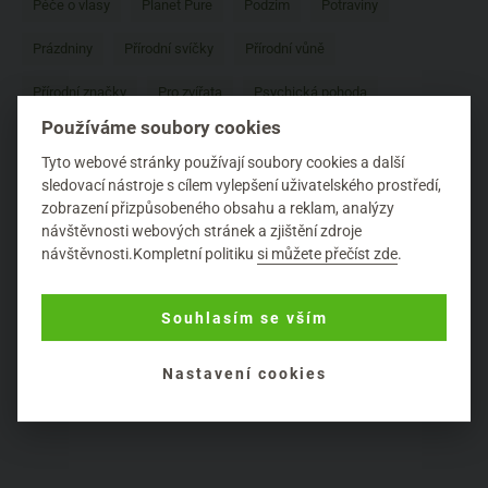
Péče o vlasy
Planet Pure
Podzim
Potraviny
Prázdniny
Přírodní svíčky
Přírodní vůně
Přírodní značky
Pro zvířata
Psychická pohoda
Používáme soubory cookies
Recenze
Relaxace
Rozhovor
Saloos
Tyto webové stránky používají soubory cookies a další
Složení kosmetiky
Stravování
Tipy
Úklid domácnosti
sledovací nástroje s cílem vylepšení uživatelského prostředí,
zobrazení přizpůsobeného obsahu a reklam, analýzy
Vánoce
Včelí produkty
Vůně
Yarrah
návštěvnosti webových stránek a zjištění zdroje
návštěvnosti.Kompletní politiku
si můžete přečíst zde
.
Yellow and Blue
Zahrada a pěstování
ZAO
Zdraví
Zero waste
Život v Biooo
Životní styl
Zvířata
Souhlasím se vším
Nastavení cookies