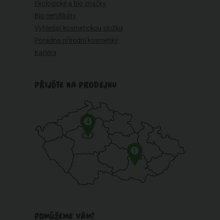
Ekologické a bio značky
Bio certifikáty
Vyhledat kosmetickou složku
Poradna přírodní kosmetiky
Kariéra
PŘIJĎTE NA PRODEJNU
4
1
POMŮŽEME VÁM?