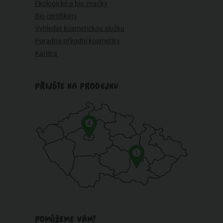
Ekologické a bio značky
Bio certifikáty
Vyhledat kosmetickou složku
Poradna přírodní kosmetiky
Kariéra
PŘIJĎTE NA PRODEJNU
4
1
POMŮŽEME VÁM?