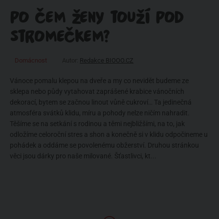
PO ČEM ŽENY TOUŽÍ POD
STROMEČKEM?
Domácnost
Autor:
Redakce BIOOO.CZ
Vánoce pomalu klepou na dveře a my co nevidět budeme ze
sklepa nebo půdy vytahovat zaprášené krabice vánočních
dekorací, bytem se začnou linout vůně cukroví… Ta jedinečná
atmosféra svátků klidu, míru a pohody nelze ničím nahradit.
Těšíme se na setkání s rodinou a těmi nejbližšími, na to, jak
odložíme celoroční stres a shon a konečně si v klidu odpočineme u
pohádek a oddáme se povolenému obžerství. Druhou stránkou
věci jsou dárky pro naše milované. Šťastlivci, kt...