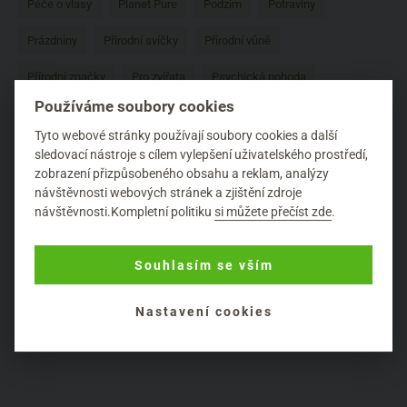
Péče o vlasy
Planet Pure
Podzim
Potraviny
Prázdniny
Přírodní svíčky
Přírodní vůně
Přírodní značky
Pro zvířata
Psychická pohoda
Používáme soubory cookies
Recenze
Relaxace
Rozhovor
Saloos
Tyto webové stránky používají soubory cookies a další
Složení kosmetiky
Stravování
Tipy
Úklid domácnosti
sledovací nástroje s cílem vylepšení uživatelského prostředí,
zobrazení přizpůsobeného obsahu a reklam, analýzy
Vánoce
Včelí produkty
Vůně
Yarrah
návštěvnosti webových stránek a zjištění zdroje
návštěvnosti.Kompletní politiku
si můžete přečíst zde
.
Yellow and Blue
Zahrada a pěstování
ZAO
Zdraví
Zero waste
Život v Biooo
Životní styl
Zvířata
Souhlasím se vším
Nastavení cookies