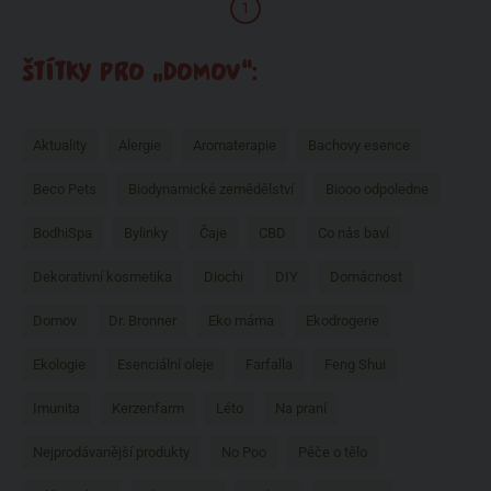
1
ŠTÍTKY PRO „DOMOV“:
Aktuality
Alergie
Aromaterapie
Bachovy esence
Beco Pets
Biodynamické zemědělství
Biooo odpoledne
BodhiSpa
Bylinky
Čaje
CBD
Co nás baví
Dekorativní kosmetika
Diochi
DIY
Domácnost
Domov
Dr. Bronner
Eko máma
Ekodrogerie
Ekologie
Esenciální oleje
Farfalla
Feng Shui
Imunita
Kerzenfarm
Léto
Na praní
Nejprodávanější produkty
No Poo
Péče o tělo