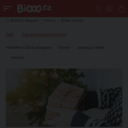
BiOOO.cz Magazin
/
Domov
/
Štítek: Imunita
Zpět
Zobrazit kategorii Domov
Prohlížíte si články kategorie
Domov
obsahující štítek:
Imunita