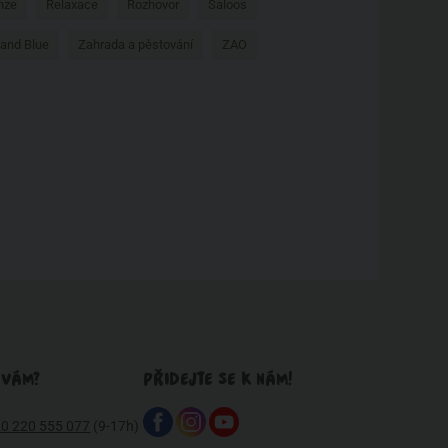
nze
Relaxace
Rozhovor
Saloos
 and Blue
Zahrada a pěstování
ZAO
 VÁM?
PŘIDEJTE SE K NÁM!
0 220 555 077
(9-17h)