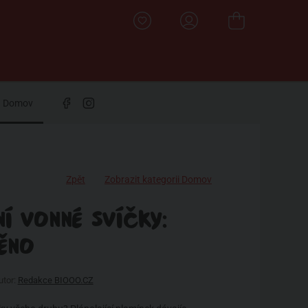
Domov
Zpět
Zobrazit kategorii Domov
Í VONNÉ SVÍČKY:
ĚNO
tor:
Redakce BIOOO.CZ