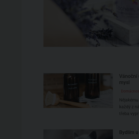
Vánoční ú
mysl
Domácnos
Nějakému t
každý z ná
třeba vypr
Bydlím u