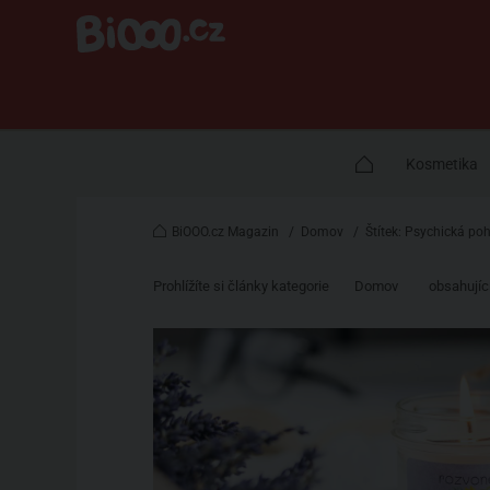
Kosmetika
BiOOO.cz Magazin
/
Domov
/
Štítek: Psychická po
Prohlížíte si články kategorie
Domov
obsahující