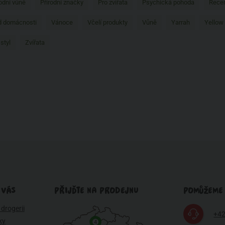
rodní vůně
Přírodní značky
Pro zvířata
Psychická pohoda
Rece
d domácnosti
Vánoce
Včelí produkty
Vůně
Yarrah
Yellow
 styl
Zvířata
 VÁS
PŘIJĎTE NA PRODEJNU
POMŮŽEME
drogerii
+42
ky
4