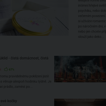
Milujete vonné svíč
intimní hřejivé svě
psychiku, nebo dok
večerním posezení.
si užíváte romantic
po náročném dni, 
nebo jen chcete př
slouží jako deko...
klid - čistá domácnost, čistá
67%
t
omu pravidelnému poklízení jistě
s věnuje alespoň hodinku týdně. Je
at prádlo, zamést po...
 své kočky