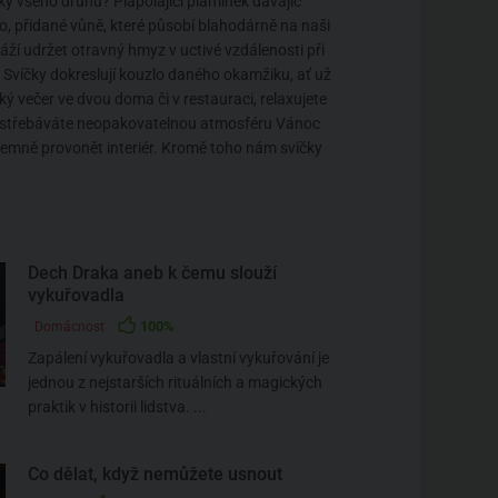
ky všeho druhu? Plápolající plamínek dávajíc
tlo, přidané vůně, které působí blahodárně na naši
áží udržet otravný hmyz v uctivé vzdálenosti při
 Svíčky dokreslují kouzlo daného okamžiku, ať už
ký večer ve dvou doma či v restauraci, relaxujete
vstřebáváte neopakovatelnou atmosféru Vánoc
íjemně provonět interiér. Kromě toho nám svíčky
Dech Draka aneb k čemu slouží
vykuřovadla
100%
Domácnost
Zapálení vykuřovadla a vlastní vykuřování je
jednou z nejstarších rituálních a magických
praktik v historii lidstva. ...
Co dělat, když nemůžete usnout