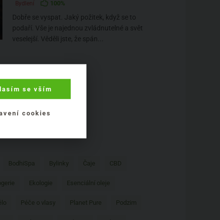
100%
Bydlení
Dobře se vyspat. Jaký požitek, když se to
podaří. Vše je najednou zvládnutelné a svět
veselejší. Věděli jste, že spán...
lasím se vším
avení cookies
BodhiSpa
Bylinky
Čaje
CBD
gerie
Ekologie
Esenciální oleje
ělo
Péče o vlasy
Planet Pure
Podzim