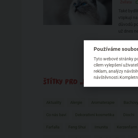
Zvířata
Také bydlí
vtipkují na
důvodů poc
už dnes ne
Používáme soubor
Tyto webové stránky pou
cílem vylepšení uživat
reklam, analýzy návštěv
návštěvnosti.Kompletní
ŠTÍTKY PRO „DOMOV“:
Aktuality
Alergie
Aromaterapie
Bachovy
Co nás baví
Dekorativní kosmetika
Diochi
Farfalla
Feng Shui
Imunita
Kerzenfarm