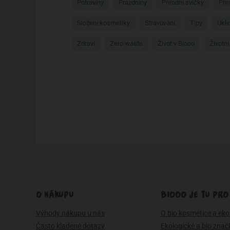
Potraviny
Prázdniny
Přírodní svíčky
Pří
Složení kosmetiky
Stravování
Tipy
Úkli
Zdraví
Zero waste
Život v Biooo
Životní
O NÁKUPU
BIOOO JE TU PRO
Výhody nákupu u nás
O bio kosmetice a eko 
Často kladené dotazy
Ekologické a bio znač