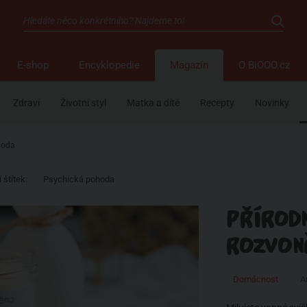
E-shop
Encyklopedie
Magazín
O BiOOO.cz
Zdraví
Životní styl
Matka a dítě
Recepty
Novinky
hoda
 štítek:
Psychická pohoda
PŘÍRODN
ROZVON
Domácnost
Au