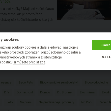
100%
te u své kočky? Majitelé koček často
 toto téma, ale je pro to řada
házející z kočičí historie, o kterých
...
y cookies
Souh
žívají soubory cookies a další sledovací nástroje s
1
elského prostředí, zobrazení přizpůsobeného obsahu a
nosti webových stránek a zjištění zdroje
Nast
 politiku
si můžete přečíst zde
.
 esence
Beco Pets
Biodynamické zemědělství
Biooo odpoledne
DIY
Domácnost
Domov
Dr. Bronner
Eko máma
Ekodro
Léto
Na praní
Nejprodávanější produkty
No Poo
Péče o t