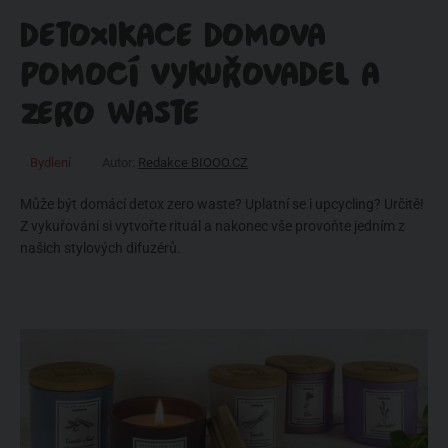
DETOXIKACE DOMOVA
POMOCÍ VYKUŘOVADEL A
ZERO WASTE
Bydlení
Autor:
Redakce BIOOO.CZ
Může být domácí detox zero waste? Uplatní se i upcycling? Určitě!
Z vykuřování si vytvořte rituál a nakonec vše provoňte jedním z
našich stylových difuzérů.