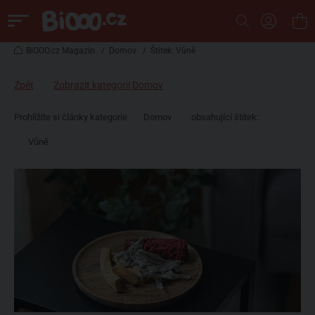
BiOOO.cz Magazin
/
Domov
/
Štítek: Vůně
Zpět
Zobrazit kategorii Domov
Prohlížíte si články kategorie
Domov
obsahující štítek:
Vůně