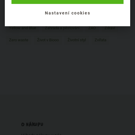
Složení kosmetiky
Stravování
Tipy
Úklid domácnosti
Nastavení cookies
Vánoce
Včelí produkty
Vůně
Yarrah
Yellow and Blue
Zahrada a pěstování
ZAO
Zdraví
Zero waste
Život v Biooo
Životní styl
Zvířata
O NÁKUPU