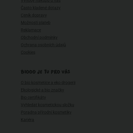
Výhody nákupu u nás
Často kladené dotazy
Ceník dopravy
Možnosti plateb
Reklamace
Obchodní podmínky
Ochrana osobních údajů
Cookies
BIOOO JE TU PRO VÁS
O bio kosmetice a eko drogerii
Ekologické a bio značky
Bio certifikáty
Vyhledat kosmetickou složku
Poradna přírodní kosmetiky
Kariéra