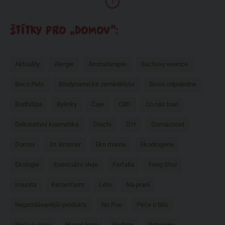
1
ŠTÍTKY PRO „DOMOV“:
Aktuality
Alergie
Aromaterapie
Bachovy esence
Beco Pets
Biodynamické zemědělství
Biooo odpoledne
BodhiSpa
Bylinky
Čaje
CBD
Co nás baví
Dekorativní kosmetika
Diochi
DIY
Domácnost
Domov
Dr. Bronner
Eko máma
Ekodrogerie
Ekologie
Esenciální oleje
Farfalla
Feng Shui
Imunita
Kerzenfarm
Léto
Na praní
Nejprodávanější produkty
No Poo
Péče o tělo
Péče o vlasy
Planet Pure
Podzim
Potraviny