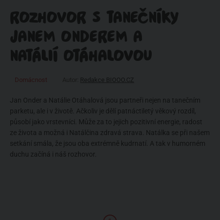
ROZHOVOR S TANEČNÍKY
JANEM ONDEREM A
NATÁLIÍ OTÁHALOVOU
Domácnost
Autor:
Redakce BIOOO.CZ
Jan Onder a Natálie Otáhalová jsou partneři nejen na tanečním
parketu, ale i v životě. Ačkoliv je dělí patnáctiletý věkový rozdíl,
působí jako vrstevníci. Může za to jejich pozitivní energie, radost
ze života a možná i Natálčina zdravá strava. Natálka se při našem
setkání smála, že jsou oba extrémně kudrnatí. A tak v humorném
duchu začíná i náš rozhovor.