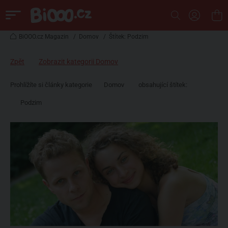
BiOOO.cz Magazin
/
Domov
/
Štítek: Podzim
Zpět
Zobrazit kategorii Domov
Prohlížíte si články kategorie
Domov
obsahující štítek:
Podzim