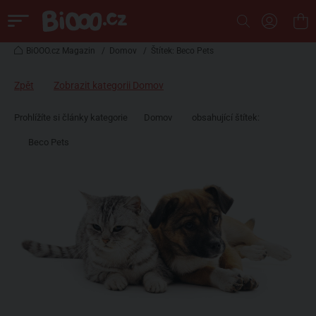
BiOOO.cz Magazin
/
Domov
/
Štítek: Beco Pets
Zpět
Zobrazit kategorii Domov
Prohlížíte si články kategorie
Domov
obsahující štítek:
Beco Pets