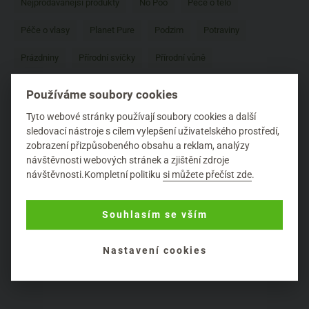
Nejprodávanější produkty
No Poo
Péče o tělo
Péče o vlasy
Planet Pure
Podzim
Potraviny
Prázdniny
Přírodní svíčky
Přírodní vůně
Přírodní značky
Pro zvířata
Psychická pohoda
Používáme soubory cookies
Recenze
Relaxace
Rozhovor
Saloos
Tyto webové stránky používají soubory cookies a další
sledovací nástroje s cílem vylepšení uživatelského prostředí,
Složení kosmetiky
Stravování
Tipy
Úklid domácnosti
zobrazení přizpůsobeného obsahu a reklam, analýzy
návštěvnosti webových stránek a zjištění zdroje
Vánoce
Včelí produkty
Vůně
Yarrah
návštěvnosti.Kompletní politiku
si můžete přečíst zde
.
Yellow and Blue
Zahrada a pěstování
ZAO
Zdraví
Souhlasím se vším
Zero waste
Život v Biooo
Životní styl
Zvířata
Nastavení cookies