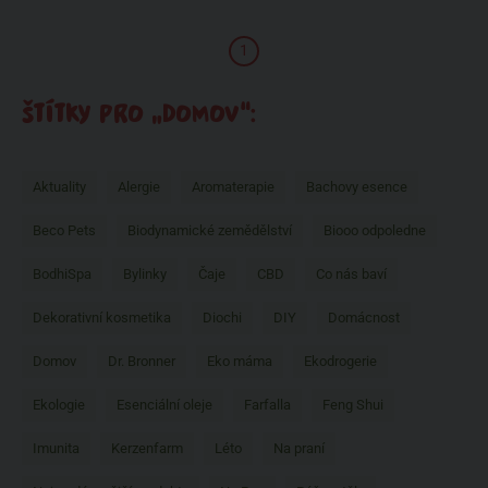
1
ŠTÍTKY PRO „DOMOV“:
Aktuality
Alergie
Aromaterapie
Bachovy esence
Beco Pets
Biodynamické zemědělství
Biooo odpoledne
BodhiSpa
Bylinky
Čaje
CBD
Co nás baví
Dekorativní kosmetika
Diochi
DIY
Domácnost
Domov
Dr. Bronner
Eko máma
Ekodrogerie
Ekologie
Esenciální oleje
Farfalla
Feng Shui
Imunita
Kerzenfarm
Léto
Na praní