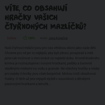
VÍTE, CO OBSAHUJÍ
HRAČKY VAŠICH
ČTYŘNOHÝCH MAZLÍČKŮ?
Zvířata
100%
Autor:
Jana Konečná
Naši čtyřnozí miláčci jsou pro nás většinou skoro jako naše děti.
Chceme pro ně jen to nejlepší, aby byli zdraví, prospívali a měli
jsme tak možnost s nimi strávit co nejdelší dobu. Kromě kvalitního
krmiva je rozmazlujeme i novými hračkami, pelíšky a barevně
sladěnými miskami na vodu a granule. Ne všechny hračky a misky
pro pejsky či kočky jsou však bezpečné. Mohou totiž obsahovat
ftaláty. O těch už jste nejspíš slyšeli v souvislosti s dětskými
plastovými hračkami a lahvičk...