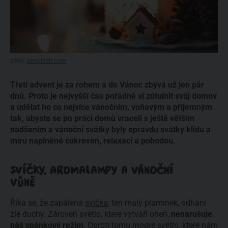
zdroj:
unsplash.com
Třetí advent je za rohem a do Vánoc zbývá už jen pár
dnů. Proto je nejvyšší čas pořádně si zútulnit svůj domov
a udělat ho co nejvíce vánočním, voňavým a příjemným
tak, abyste se po práci domů vraceli s ještě větším
nadšením a vánoční svátky byly opravdu svátky klidu a
míru naplněné cukrovím, relaxací a pohodou.
SVÍČKY, AROMALAMPY A VÁNOČNÍ
VŮNĚ
Říká se, že zapálená
svíčka
, ten malý plamínek, odhání
zlé duchy. Zároveň světlo, které vytváří oheň,
nenarušuje
náš spánkový režim
. Oproti tomu
modré světlo
, které nám