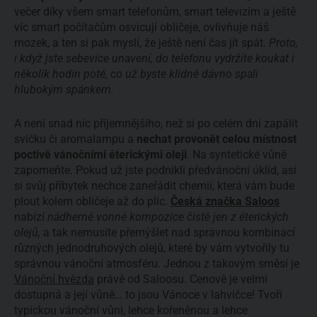
večer díky všem smart telefonům, smart televizím a ještě
víc smart počítačům osvicují obličeje, ovlivňuje náš
mozek, a ten si pak myslí, že ještě není čas jít spát.
Proto,
i když jste sebevíce unavení, do telefonu vydržíte koukat i
několik hodin poté, co už byste klidně dávno spali
hlubokým spánkem.
A není snad nic příjemnějšího, než si po celém dni zapálit
svíčku či aromalampu a
nechat provonět celou místnost
poctivě vánočními éterickými oleji
. Na syntetické vůně
zapomeňte. Pokud už jste podnikli předvánoční úklid, asi
si svůj příbytek nechce zaneřádit chemií, která vám bude
plout kolem obličeje až do plic.
Česká značka Saloos
nabízí
nádherné vonné kompozice čistě jen z éterických
olejů,
a tak nemusíte přemýšlet nad správnou kombinací
různých jednodruhových olejů, které by vám vytvořily tu
správnou vánoční atmosféru. Jednou z takovým směsí je
Vánoční hvězda
právě od Saloosu. Cenově je velmi
dostupná a její vůně… to jsou Vánoce v lahvičce! Tvoří
typickou vánoční vůni, lehce kořeněnou a lehce