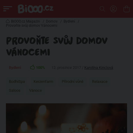
BiOOO.cz Magazin
/
Domov
/
Bydlení
/
Provoňte svůj domov Vánocemi
PROVOŇTE SVŮJ DOMOV
VÁNOCEMI
Bydlení
100%
12. prosince 2017 /
Karolína Kinclová
BodhiSpa
Kerzenfarm
Přírodní vůně
Relaxace
Saloos
Vánoce