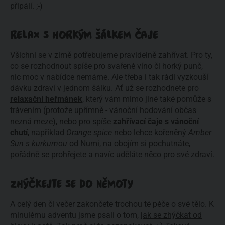
připálí. ;-)
RELAX S HORKÝM ŠÁLKEM ČAJE
Všichni se v zimě potřebujeme pravidelně zahřívat. Pro ty,
co se rozhodnout spíše pro svařené víno či horký punč,
nic moc v nabídce nemáme. Ale třeba i tak rádi vyzkouší
dávku zdraví v jednom šálku. Ať už se rozhodnete pro
relaxační heřmánek
, který vám mimo jiné také pomůže s
trávením (protože upřímně - vánoční hodování občas
nezná meze), nebo pro spíše
zahřívací čaje s vánoční
chutí
, například
Orange spice
nebo lehce kořeněný
Amber
Sun s kurkumou
od Numi, na obojím si pochutnáte,
pořádně se prohřejete a navíc uděláte něco pro své zdraví.
ZHÝČKEJTE SE DO NĚMOTY
A celý den či večer zakončete trochou té péče o své tělo. K
minulému adventu jsme psali o tom,
jak se zhýčkat od