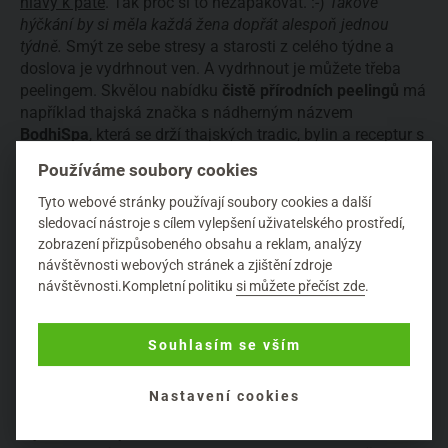
hlavy k patě
. Tak proč si to nezapakovat. :-)
Takové
hýčkání by si měla každá žena dopřát alespoň jednou
týdně.
Smýt ze sebe stresy a starosti z celého týdne a
doslova je vydrhnout ven. A vydrhnout je můžete třeba
peelingem. Skvělou nabídku
čistě přírodních peelingů
má
například thajská značka s nádherným názvem
BodhiSpa
, která se drží thajských tradic, bylin a receptur s
harmonizujícími účinky na psychiku, a to díky směsím
Používáme soubory cookies
éterických olejů. Jejich peelingy jsou navíc plné výživných
olejů a másel. V nabídce BodhiSpa naleznete také
Tyto webové stránky používají soubory cookies a další
koupelové soli
(a nejen to!), které relaxační rituál
sledovací nástroje s cílem vylepšení uživatelského prostředí,
dotáhnou do výšin. Takovou vánoční vůní bude
pomeranč
zobrazení přizpůsobeného obsahu a reklam, analýzy
se zázvorem
. Pokud byste ovšem raději hlubokou relaxaci
návštěvnosti webových stránek a zjištění zdroje
návštěvnosti.Kompletní politiku
si můžete přečíst zde
.
a zklidnění své rozlítané psychiky - s levandulí nikdy
nesáhnete vedle.
Souhlasím se vším
TŘETÍ ADVENTNÍ SOUTĚŽ PRÁVĚ
PROBÍHÁ!
Nastavení cookies
A jako tomu bylo u našeho
Předvánočního eko úklidu
a