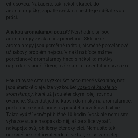
citrusovou. Nakapejte tak několik kapek do
aromalampičky, zapalte svíčku a nechte je udělat svou
práci.
A jakou
aromalampu
použít?
Nejvhodnější jsou
aromalampy ze skla či z porcelánu. Skleněné
aromalampy jsou poměrně raritou, nicméně porcelánové
už takový problém nejsou. V naší nabídce máme
porcelánové aromalampy hned s několika motivy -
například s andělíčkem, hvězdami či orientálním vzorem.
Pokud byste chtěli vyzkoušet něco méně všedního, než
jsou éterické oleje, lze vyzkoušet
voskové kapsle do
aromalampy
, které už jsou éterickými oleji rovnou
ovoněné. Stačí dát jednu kapsli do misky na aromalampě,
postupně se vosk bude rozpouštět a uvolňovat silice.
Takto vydrží vonět přibližně 10 hodin. Vosk ale nemusíte
vyhazovat, ale naopak do něj, až se silice vypaří,
nakapejte svůj oblíbený éterický olej. Nemusíte tak
nekonečně doplňovat vodu či se bát, že se vám olej