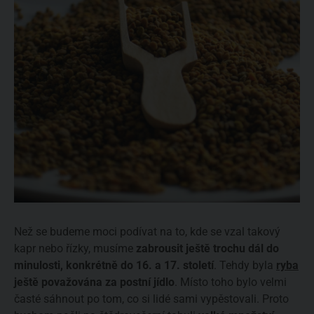
Než se budeme moci podívat na to, kde se vzal takový
kapr nebo řízky, musíme
zabrousit ještě trochu dál do
minulosti, konkrétně do 16. a 17. století
. Tehdy byla
ryba
ještě považována za postní jídlo
. Místo toho bylo velmi
časté sáhnout po tom, co si lidé sami vypěstovali. Proto