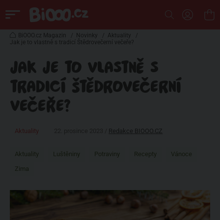
BiOOO.cz Magazin
/
Novinky
/
Aktuality
/
Jak je to vlastně s tradicí Štědrovečerní večeře?
JAK JE TO VLASTNĚ S
TRADICÍ ŠTĚDROVEČERNÍ
VEČEŘE?
Aktuality
22. prosince 2023 /
Redakce BIOOO.CZ
Aktuality
Luštěniny
Potraviny
Recepty
Vánoce
Zima