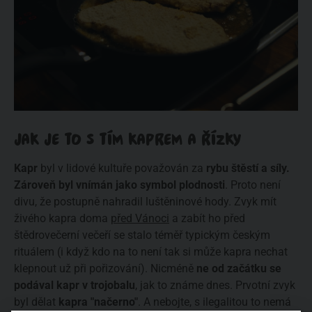
JAK JE TO S TÍM KAPREM A ŘÍZKY
Kapr
byl v lidové kultuře považován za
rybu štěstí a síly.
Zároveň byl vnímán jako symbol plodnosti
. Proto není
divu, že postupně nahradil luštěninové hody. Zvyk mít
živého kapra doma
před Vánoci
a zabít ho před
štědrovečerní večeří se stalo téměř typickým českým
rituálem (i když kdo na to není tak si může kapra nechat
klepnout už při pořizování). Nicméně
ne od začátku se
podával kapr v trojobalu
, jak to známe dnes. Prvotní zvyk
byl dělat
kapra "načerno"
. A nebojte, s ilegalitou to nemá