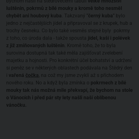
bychom našli na štědrovečerní tabuli
velké množství
luštěnin, pokrmů z bílé mouky a kromě toho nesměl
chybět ani houbový kuba
. Takzvaný
"černý kuba"
bylo
jedno z nejčastějších jídel a připravoval se z krupek, hub a
trochy česneku. Co bylo také vesměs stejné byly pokrmy
z toho, co úroda dala - takže spousta
jídel, kaší i polévek
z již zmiňovaných luštěnin
. Kromě toho, že to byla
surovina dostupná tak také měla zajišťovat zvelebení
majetku a hojnosti. Pro konkrétní účel bohatství a udržení
si peněz se v některých oblastech podávala na Štědrý den
i
vařená
čočka
, na což my jsme zvyklí až s příchodem
nového roku. No a když byla zmínka o
pokrmech z bílé
mouky tak nás možná mile překvapí, že bychom na stole
o Vánocích i před pár sty lety našli naší oblíbenou
vánočku.