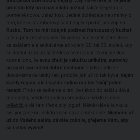
tradice bohužel trochu nejistý
. Zajímavé také je, že
ještě
před sto lety ho u nás nikdo neznal
, takže se jedná o
poměrně novou záležitost. Jediné dohledatelné zmínky o
tom, kde se bramborový salát objevil prvně, ukazují na
Rusko. Tam ho měl údajně podávat francouzský kuchař
a to u příležitosti slavení
Silvestra
. V českých zemích se
se salátem ale setkáváme až kolem 20. let 20. století, kdy
se dostal až na naši štědrovečerní tabuli. Není ale divu -
kromě toho, že
svou chutí je vskutku unikátní, suroviny
na salát jsou velmi dobře dostupné
. I když i zde se
dostáváme na tenký led, protože, jak už to tak bývá,
nejen
každý region, ale i každá rodina má ten "svůj" jeden
recept
. Proto se setkáme s tím, že někdo do salátu dává
majonézu, někdo tatarskou omáčku a
někdo si chce
odlehčit
a dá tam třeba bílý jogurt. Někdo dává šunku a
sýr, jiní zase ne, někdo vejce dává a někdo ne.
Nicméně ať
už do Vašeho salátu dáváte cokoliv, přejeme Vám, aby
se i letos vyvedl!