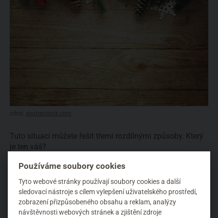
zdroj:
shutterstock.com
Tuto situaci můžete řešit třemi rozdílnými způsoby. Který
je ten váš?
Používáme soubory cookies
Vykašlete se na zdravý životní styl
a dopřejete si tradiční
Vánoce plné dobrot, sladkostí, bramborového salátu a
Tyto webové stránky používají soubory cookies a další
obžerství. Případné zdravotní a
váhové následky
budete
sledovací nástroje s cílem vylepšení uživatelského prostředí,
řešit, až to přijde... protože prostě žijem jenom jednou a
zobrazení přizpůsobeného obsahu a reklam, analýzy
návštěvnosti webových stránek a zjištění zdroje
Vánoce jsou jenom jednou za rok.