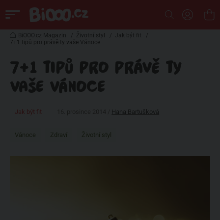
BiOOO.cz Magazin
/
Životní styl
/
Jak být fit
/
7+1 tipů pro právě ty vaše Vánoce
7+1 TIPŮ PRO PRÁVĚ TY
VAŠE VÁNOCE
Jak být fit
16. prosince 2014 /
Hana Bartušková
Vánoce
Zdraví
Životní styl