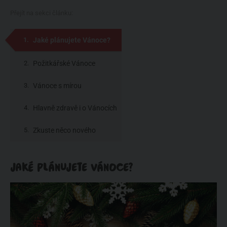
Přejít na sekci článku:
Jaké plánujete Vánoce?
Požitkářské Vánoce
Vánoce s mírou
Hlavně zdravě i o Vánocích
Zkuste něco nového
JAKÉ PLÁNUJETE VÁNOCE?