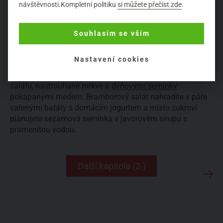
návštěvnosti.Kompletní politiku
si můžete přečíst zde
.
Vánoce si zdravě upravíte.
Podle svého zdravého
životního stylu. Cukroví ani jiných tradičních vánočních
Souhlasím se vším
pochoutek se vzdávat nebudete, ale upravíte si je tak, aby
byly zdravější a kdo ví možná i chutnější.
Nastavení cookies
Vánoce oslavíte klidem v duši
a kouskem hlávkového
salátu, nastrouhané mrkve a
dýňovými semínky
pokapanými medem. Bramborový salát nahradíte v páře
vařenými batáty s domácím jogurtem a místo cukroví
plánujete sezamová semínka v javorovém sirupu s
pramenitou vodou.
Další kapitola (2.)