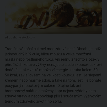
zdroj:
shutterstock.com
Tradiční vánoční cukroví moc zdravé není. Obsahuje totiž
jednoduchý bílý cukr, bílou mouku a velké množství
másla nebo rostlinného tuku. Ani jednu z těchto složek v
příručkách zdravé výživy nenajdete. Jeden kousek cukroví
dodá tělu také velké množství energie, zhruba kolem 30 –
50 kcal, závisí ovšem na velikosti kousku, jestli je slepený
krémem nebo marmeládou, a také na tom, jestli je bohatě
posypaný moučkovým cukrem. Stejně tak ani
bramborový salát a smažený kapr nejsou výdobytkem
zdravé stravy
a neodpovídají příliš současným výživovým
trendům zdravého životního stylu.