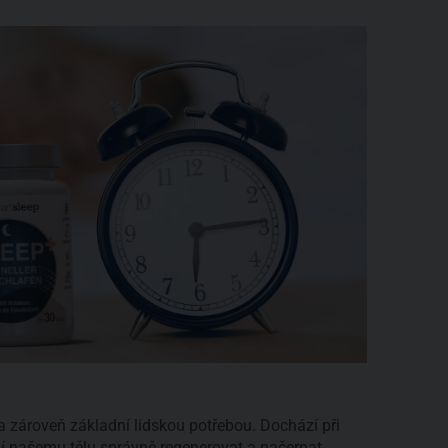
a zároveň základní lidskou potřebou. Dochází při
 našemu tělu správně regenerovat a načerpat