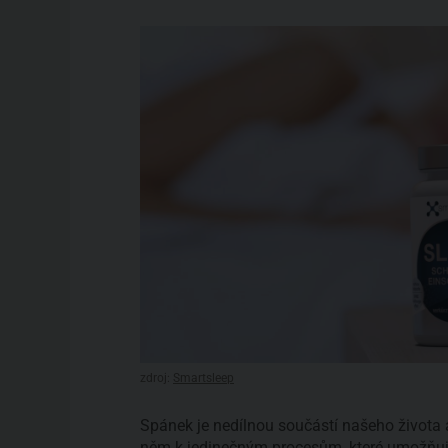
zdroj:
Smartsleep
Spánek je nedílnou součástí našeho života 
něm k jedinečným procesům, které umožňují