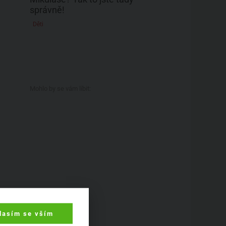
správně!
Děti
Mohlo by se vám líbit:
lasím se vším