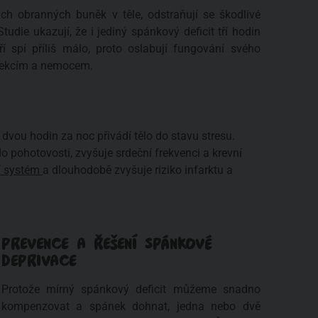
h obranných buněk v těle, odstraňují se škodlivé
tudie ukazují, že i jediný spánkový deficit tří hodin
ří spí příliš málo, proto oslabují fungování svého
nfekcím a nemocem.
 dvou hodin za noc přivádí tělo do stavu stresu.
o pohotovosti, zvyšuje srdeční frekvenci a krevní
í systém
a dlouhodobě zvyšuje riziko infarktu a
PREVENCE A ŘEŠENÍ SPÁNKOVÉ
DEPRIVACE
Protože mírný spánkový deficit můžeme snadno
kompenzovat a spánek dohnat, jedna nebo dvě