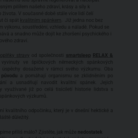
sným pilířem našeho zdraví, krásy a síly k
vota. V současné době stále více lidí čelí
t či spát
kvalitním spánkem
. Již jedna noc bez
 výkonu, soustředění, vzhledu a náladě. Pokud se
pává a snadno může dojít ke zhoršení psychického i
ového zdraví.
oplňky stravy
od společnosti
smartsleep
RELAX &
y vyvinuty ve špičkových německých spánkových
 za úspěchy dosažené v rámci svého výzkumu. Oba
 původu
a pomáhají organismu se zklidněním po
ání a usnadňují navodit kvalitní spánek. Jejich
 využívané již po celá tisíciletí historie lidstva s
i spánkových výzkumů.
í kvalitního odpočinku, který je v dnešní hektické a
láště důležitý.
píme příliš málo? Zjistěte, jak může
nedostatek