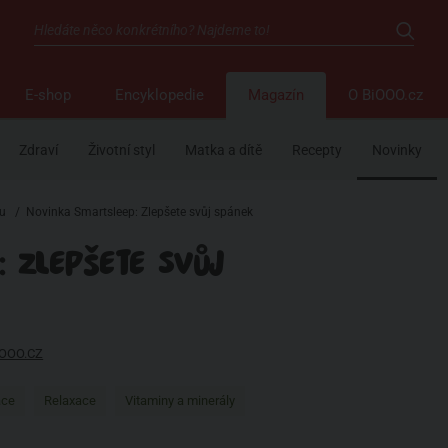
E-shop
Encyklopedie
Magazín
O BiOOO.cz
Zdraví
Životní styl
Matka a dítě
Recepty
Novinky
tu
/
Novinka Smartsleep: Zlepšete svůj spánek
 ZLEPŠETE SVŮJ
IOOO.CZ
ace
Relaxace
Vitaminy a minerály