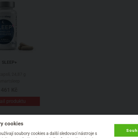
SLEEP+
apslí, 24,87 g
smartsleep
461 Kč
ail produktu
y cookies
DŮSLEDKY PŘÍLIŠ KRÁTKÉHO
Souh
žívají soubory cookies a další sledovací nástroje s
SPÁNKU