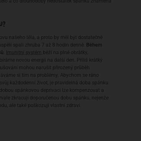
e tělo a co dlouhodobý nedostatek spánku znamená
U?
ovu našeho těla, a proto by měl být dostatečně
ospělí spali zhruba 7 až 8 hodin denně.
Během
sů
.
Imunitní systém
běží na plné obrátky,
ráme novou energii na další den. Příliš krátký
rušování mohou narušit přirozený průběh
ěláváme si tím na problémy. Abychom se ráno
 svůj každodenní život, je pravidelná doba spánku
kodobou spánkovou deprivaci lze kompenzovat a
i trvale zkracují doporučenou dobu spánku, nejenže
u, ale také poškozují vlastní zdraví.