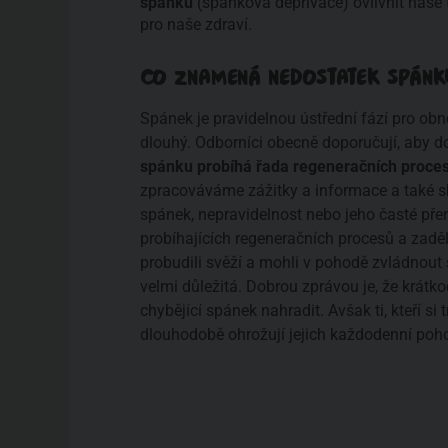
spánku
(spánková deprivace) ovlivnit naš
pro naše zdraví.
CO ZNAMENÁ NEDOSTATEK SPÁNK
Spánek je pravidelnou ústřední fází pro obn
dlouhý. Odborníci obecně doporučují, aby d
spánku probíhá řada regeneračních proce
zpracováváme zážitky a informace a také sbí
spánek, nepravidelnost nebo jeho časté pře
probíhajících regeneračních procesů a zad
probudili svěží a mohli v pohodě zvládnout
velmi důležitá. Dobrou zprávou je, že krát
chybějící spánek nahradit. Avšak ti, kteří s
dlouhodobě ohrožují jejich každodenní pohod