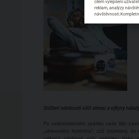
cílem vylepšení uživat
reklam, analýzy návštěv
návštěvnosti.Kompletní
Snížení odolnosti vůči stresu a výkyvy nálad
Po nedostatečném spánku naše tělo navíc
„stresového hormonu“, což znamená, že 
celková odolnost vůči vnějšímu tlaku j