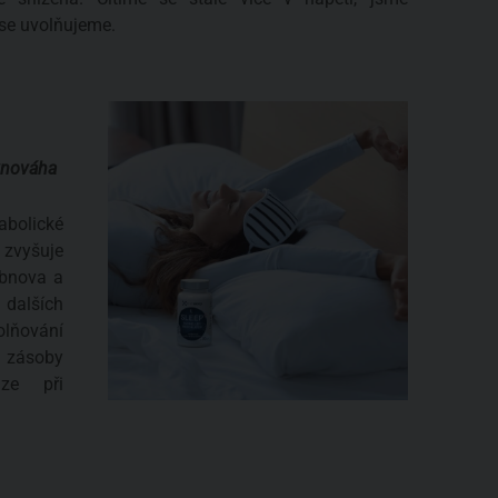
 se uvolňujeme.
vnováha
bolické
 zvyšuje
Obnova a
 dalších
olňování
 zásoby
ze při