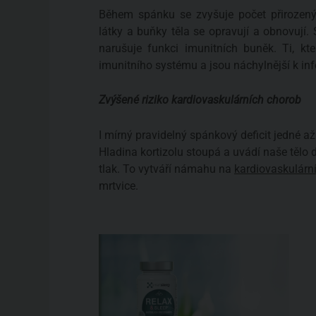
Během spánku se zvyšuje počet přirozenýc
látky a buňky těla se opravují a obnovují. S
narušuje funkci imunitních buněk. Ti, kte
imunitního systému a jsou náchylnější k i
Zvýšené riziko kardiovaskulárních chorob
I mírný pravidelný spánkový deficit jedné až
Hladina kortizolu stoupá a uvádí naše tělo d
tlak. To vytváří námahu na
kardiovaskulárn
mrtvice.