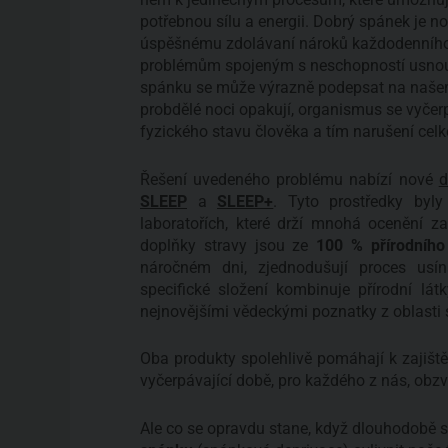
potřebnou sílu a energii. Dobrý spánek je no
úspěšnému zdolávaní nároků každodenního ži
problémům spojeným s neschopností usnou
spánku se může výrazně podepsat na našem
probdělé noci opakují, organismus se vyčer
fyzického stavu člověka a tím narušení celk
Řešení uvedeného problému nabízí nové
d
SLEEP
a
SLEEP+
. Tyto prostředky byl
laboratořích, které drží mnohá ocenění
doplňky stravy jsou ze
100 % přírodního
náročném dni, zjednodušují proces usín
specifické složení kombinuje přírodní látky
nejnovějšími vědeckými poznatky z oblast
Oba produkty spolehlivě pomáhají k zajištěn
vyčerpávající době, pro každého z nás, obzv
Ale co se opravdu stane, když dlouhodobě s