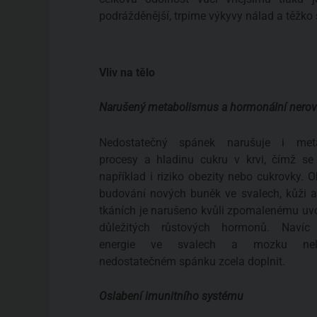
podrážděnější, trpíme výkyvy nálad a těžko
Vliv na tělo
Narušený metabolismus a hormonální nero
Nedostatečný spánek narušuje i meta
procesy a hladinu cukru v krvi, čímž se
například i riziko obezity nebo cukrovky. 
budování nových buněk ve svalech, kůži a
tkáních je narušeno kvůli zpomalenému uv
důležitých růstových hormonů. Navíc
energie ve svalech a mozku nel
nedostatečném spánku zcela doplnit.
Oslabení imunitního systému