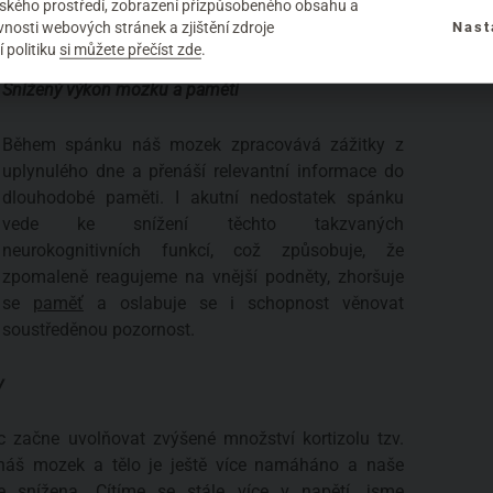
elského prostředí, zobrazení přizpůsobeného obsahu a
nosti webových stránek a zjištění zdroje
Nast
Vliv na psychiku
 politiku
si můžete přečíst zde
.
Snížený výkon mozku a paměti
Během spánku náš mozek zpracovává zážitky z
uplynulého dne a přenáší relevantní informace do
dlouhodobé paměti. I akutní nedostatek spánku
vede ke snížení těchto takzvaných
neurokognitivních funkcí, což způsobuje, že
zpomaleně reagujeme na vnější podněty, zhoršuje
se
paměť
a oslabuje se i schopnost věnovat
soustředěnou pozornost.
y
 začne uvolňovat zvýšené množství kortizolu tzv.
náš mozek a tělo je ještě více namáháno a naše
e snížena. Cítíme se stále více v napětí, jsme