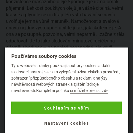
konzistence masážního oleje Sportique je už na omak
příjemná. Lehkost použitých olejů je vážně citelná, velmi
krásně a plynule se roztírají. Při vstřebávání se navíc
uvolňuje jemná vůně meruněk. Namoženost a svalová
únava nejdřív vystoupí – ucítíte ji tak, jak skutečně je. A
ona se postupně, pozvolna, velmi nepatrně ...začne z těla
odpařovat. Je to jako sledování minutové ručičky na
ciferníku hodinek – na pohled nenápadné, ale když
srovnáváte s pocitem „jak mi bylo ještě před deseti
Používáme soubory cookies
minutami“, zlepšení je znatelé. Rostlinné výtažky
Tyto webové stránky používají soubory cookies a další
(heřmánek, arnika a řebříček) zdatně podporují relaxační
sledovací nástroje s cílem vylepšení uživatelského prostředí,
účinek.
zobrazení přizpůsobeného obsahu a reklam, analýzy
návštěvnosti webových stránek a zjištění zdroje
Pokud pomýšlíte na trochu specializovanější mazání,
návštěvnosti.Kompletní politiku
si můžete přečíst zde
.
zkuste efektivní
Cooling Cream
. Je ideální, máte-li ještě
tentýž den před sebou nějaký ten výkon, případně chcete-li
ještě účinněji zabojovat s rozpoznaným lokálním
Souhlasím se vším
zánětem. Lehký krém se perfektně roztírá a hlavně, což
bývá u sportovní řady Sportique krémů zvykem, nádherně
Nastavení cookies
voní. Kombinace esenciálních olejů z máty peprné,