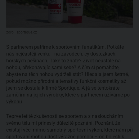
zdroj:
sportique.cz
S partnerem patříme k sportovním fanatikům. Potkáte
nás nejčastěji venku - na závodech, cyklostezkách,
horských pěšinách. Také to znáte? Život neustále na
nohou, překonávajíc sami sebe? A čím si pomáháte,
abyste na těch nohou vydrželi stát? Hledala jsem šetrné,
pokud možno přírodní alternativy funkční kosmetiky až
jsem se dostala
k firmě Sportique
. A já se tentokráte
zaměřím na jejich výrobky, které s partnerem užíváme
po
výkonu
.
Teprve letité zkušenosti se sportem a s nasloucháním
svému tělu mi přinesly důležité poznání. Poznání, že
existují věci mimo samotný sportovní výkon, které nám při
sportování mohou dost výrazně pomoci – od bolesti k