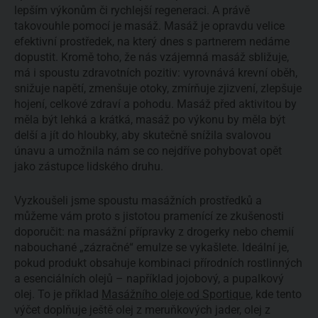
lepším výkonům či rychlejší regeneraci. A právě
takovouhle pomocí je masáž. Masáž je opravdu velice
efektivní prostředek, na který dnes s partnerem nedáme
dopustit. Kromě toho, že nás vzájemná masáž sbližuje,
má i spoustu zdravotních pozitiv: vyrovnává krevní oběh,
snižuje napětí, zmenšuje otoky, zmírňuje zjizvení, zlepšuje
hojení, celkové zdraví a pohodu. Masáž před aktivitou by
měla být lehká a krátká, masáž po výkonu by měla být
delší a jít do hloubky, aby skutečně snížila svalovou
únavu a umožnila nám se co nejdříve pohybovat opět
jako zástupce lidského druhu.
Vyzkoušeli jsme spoustu masážních prostředků a
můžeme vám proto s jistotou pramenící ze zkušenosti
doporučit: na masážní přípravky z drogerky nebo chemií
nabouchané „zázračné“ emulze se vykašlete. Ideální je,
pokud produkt obsahuje kombinaci přírodních rostlinných
a esenciálních olejů – například jojobový, a pupalkový
olej. To je příklad
Masážního oleje od Sportique
, kde tento
výčet doplňuje ještě olej z meruňkových jader, olej z