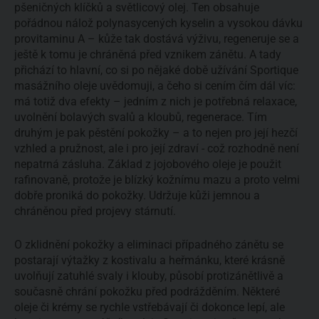
pšeničných klíčků a světlicový olej. Ten obsahuje
pořádnou nálož polynasycených kyselin a vysokou dávku
provitaminu A – kůže tak dostává výživu, regeneruje se a
ještě k tomu je chráněná před vznikem zánětu. A tady
přichází to hlavní, co si po nějaké době užívání Sportique
masážního oleje uvědomuji, a čeho si cením čím dál víc:
má totiž dva efekty – jedním z nich je potřebná relaxace,
uvolnění bolavých svalů a kloubů, regenerace. Tím
druhým je pak pěstění pokožky – a to nejen pro její hezčí
vzhled a pružnost, ale i pro její zdraví - což rozhodně není
nepatrná zásluha. Základ z jojobového oleje je použit
rafinovaně, protože je blízký kožnímu mazu a proto velmi
dobře proniká do pokožky. Udržuje kůži jemnou a
chráněnou před projevy stárnutí.
O zklidnění pokožky a eliminaci případného zánětu se
postarají výtažky z kostivalu a heřmánku, které krásně
uvolňují zatuhlé svaly i klouby, působí protizánětlivě a
současně chrání pokožku před podrážděním. Některé
oleje či krémy se rychle vstřebávají či dokonce lepí, ale