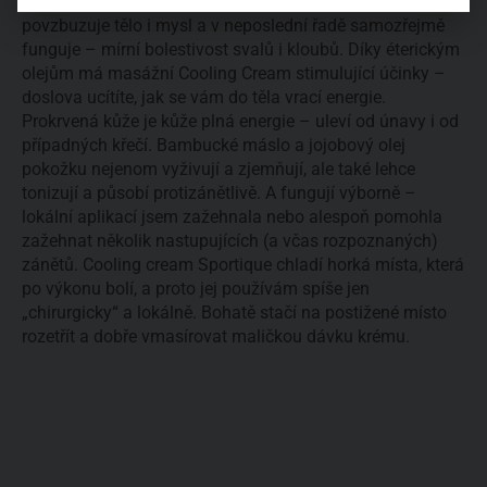
eukalyptu, borovice a citrusových plodů skvěle osvěžuje,
povzbuzuje tělo i mysl a v neposlední řadě samozřejmě
funguje – mírní bolestivost svalů i kloubů. Díky éterickým
olejům má masážní Cooling Cream stimulující účinky –
doslova ucítíte, jak se vám do těla vrací energie.
Prokrvená kůže je kůže plná energie – uleví od únavy i od
případných křečí. Bambucké máslo a jojobový olej
pokožku nejenom vyživují a zjemňují, ale také lehce
tonizují a působí protizánětlivě. A fungují výborně –
lokální aplikací jsem zažehnala nebo alespoň pomohla
zažehnat několik nastupujících (a včas rozpoznaných)
zánětů. Cooling cream Sportique chladí horká místa, která
po výkonu bolí, a proto jej používám spíše jen
„chirurgicky“ a lokálně. Bohatě stačí na postižené místo
rozetřít a dobře vmasírovat maličkou dávku krému.