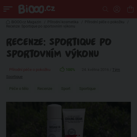
BiOOO.cz Magazin
/
Přírodní kosmetika
/
Přírodní péče o pokožku
/
Recenze: Sportique po sportovním výkonu
RECENZE: SPORTIQUE PO
SPORTOVNÍM VÝKONU
Přírodní péče o pokožku
100%
24. května 2016 /
Tým
Sportique
Péče o tělo
Recenze
Sport
Sportique