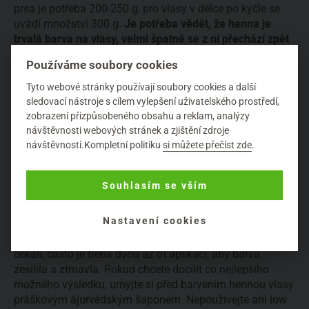
prsa je potřeba 200-250 g, pro vlasy v délce po kyčle se
uvádí množství 300 g.
Je potřeba vědět, že henna je
trvalá barva na vlasy, velmi špatně se z ní přechází zpět
např. na chemické blond vlasy i přírodní světlé odstíny.
Používáme soubory cookies
Často se setkáváme s tím, že se hennařky předhánějí v
Tyto webové stránky používají soubory cookies a další
tom, kdo si udělal lepší barvicí mix s kořením, jogurtem,
sledovací nástroje s cílem vylepšení uživatelského prostředí,
zobrazení přizpůsobeného obsahu a reklam, analýzy
mlékem nebo jinými potravinami. Ty mají podpořit lepší
návštěvnosti webových stránek a zjištění zdroje
rozvinutí pigmentace, ale pravdou je, že se původně
návštěvnosti.Kompletní politiku
si můžete přečíst zde
.
začaly přidávat do henny, která nebyla dostatečně dobře
namletá a kvalitní. Kromě toho, aby se zlepšila struktura
směsi a lépe se nanášela, je to také pro to, aby se
Souhlasím se vším
následně lépe vymyla z vlasů i se všemi nečistotami.
Prakticky se jedná o respektování zásad
no poo metody
,
Nastavení cookies
aniž by si to ti, kteří je praktikují, uvědomovali. Nezoufejte,
pokud první barvení hennou nepřinese výsledek, který jste
čekali, často je třeba dvou až tří aplikací, aby barva
zesílila a ztmavla. Pokud chcete docílit co nejlepšího
možného výsledku, umyjte si před barvením hennou vlasy
práškovým ájurvédským šaponem. Nepoužívejte ani low