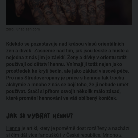
zdroj:
unsplash.com
Kdekdo se pozastavuje nad krásou vlasů orientálních
žen a dívek. Žasneme nad tím, jak jsou lesklé a husté a
nejedna z nás jim je závidí. Ženy a dívky v orientu totiž
používají od dětství hennu. Vnímají ji totiž nejen jako
prostředek ke krytí šedin, ale jako základ vlasové péče.
Pro nás Středoveropany je práce s hennou tak trochu
alchymie a mnoho z nás se bojí toho, že ji nebude umět
používat. Stačí si přitom osvojit několik málo zásad,
které promění hennování ve váš oblíbený koníček.
JAK SI VYBRAT HENNU?
Henna
je artikl, který je poměrně dost rozšířený a nachází
si čím dál více fanoušků i v České republice. Mnoho z