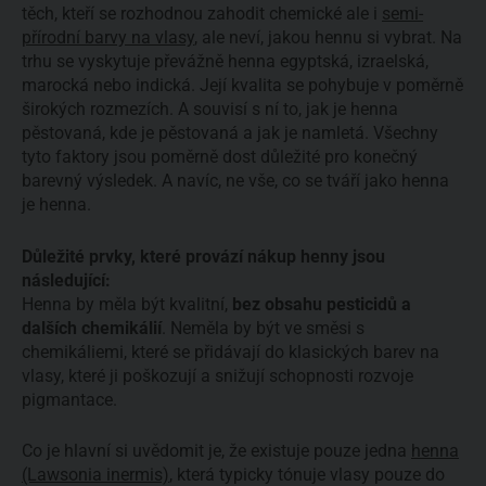
těch, kteří se rozhodnou zahodit chemické ale i
semi-
přírodní barvy na vlasy
, ale neví, jakou hennu si vybrat. Na
trhu se vyskytuje převážně henna egyptská, izraelská,
marocká nebo indická. Její kvalita se pohybuje v poměrně
širokých rozmezích. A souvisí s ní to, jak je henna
pěstovaná, kde je pěstovaná a jak je namletá. Všechny
tyto faktory jsou poměrně dost důležité pro konečný
barevný výsledek. A navíc, ne vše, co se tváří jako henna
je henna.
Důležité prvky, které provází nákup henny jsou
následující:
Henna by měla být kvalitní,
bez obsahu pesticidů a
dalších chemikálií
. Neměla by být ve směsi s
chemikáliemi, které se přidávají do klasických barev na
vlasy, které ji poškozují a snižují schopnosti rozvoje
pigmantace.
Co je hlavní si uvědomit je, že existuje pouze jedna
henna
(Lawsonia inermis)
, která typicky tónuje vlasy pouze do