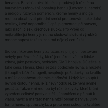
červena.
Barvicí směsi, které se prodávají k různému
barevnému tónování, obsahují hennu (Lawsonia inermis)
a indigo v různých poměrech. Kromě henny a indiga
mohou obsahovat přírodní směsi pro tónování také další
rostliny, které napomáhají lepší pigmentaci při barvení,
jako např. ibišek, ořechové slupky. Pro výběr co
nejkvalitnější henny je nutno sledovat
složení výrobků
,
mnohé napoví také to, zda má nějaký certifikát.
Bio certifikované henny zaručují, že při jejich pěstování
nebyly používané látky, které jsou škodlivé pro lidské
zdraví, jako pesticidy, herbicidy, GMO hnojiva. Důležitá je
také cena. Henna, která se zdá podezřele levná, a můžete
ji koupit v běžné drogerii, nesplňuje požadavky na kvalitu
a může obsahovat chemické příměsi. I když lze koupit i
levnou čistou hennu, jejíž nevýhodou je, že není jemně
prosátá. Takže v ní mohou být různé zbytky, které brání
vytvoření celistvé pasty a ztěžují nanášení a přilnutí k
vlasu, navíc a má tato henna nižší obsah barviva. Díky
tomu henna špatně chytá, a proto není schopna kvalitně