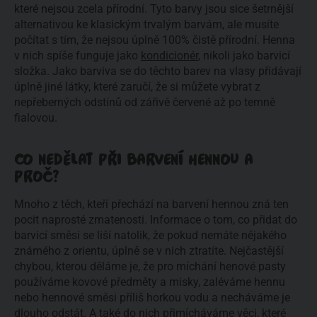
které nejsou zcela přírodní. Tyto barvy jsou sice šetrnější
alternativou ke klasickým trvalým barvám, ale musíte
počítat s tím, že nejsou úplně 100% čistě přírodní. Henna
v nich spíše funguje jako
kondicionér
, nikoli jako barvicí
složka. Jako barviva se do těchto barev na vlasy přidávají
úplně jiné látky, které zaručí, že si můžete vybrat z
nepřeberných odstínů od zářivě červené až po temně
fialovou.
CO NEDĚLAT PŘI BARVENÍ HENNOU A
PROČ?
Mnoho z těch, kteří přechází na barvení hennou zná ten
pocit naprosté zmatenosti. Informace o tom, co přidat do
barvicí směsi se liší natolik, že pokud nemáte nějakého
známého z orientu, úplně se v nich ztratíte. Nejčastější
chybou, kterou děláme je, že pro míchání henové pasty
používáme kovové předměty a misky, zaléváme hennu
nebo hennové směsi příliš horkou vodu a necháváme je
dlouho odstát. A také do nich přimícháváme věci, které