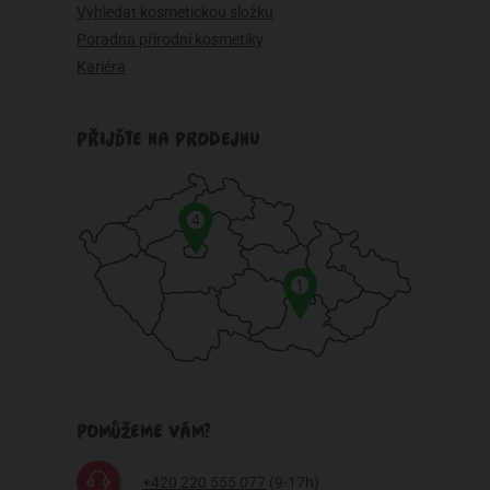
Vyhledat kosmetickou složku
Poradna přírodní kosmetiky
Kariéra
PŘIJĎTE NA PRODEJNU
4
1
POMŮŽEME VÁM?
+420 220 555 077
(9-17h)