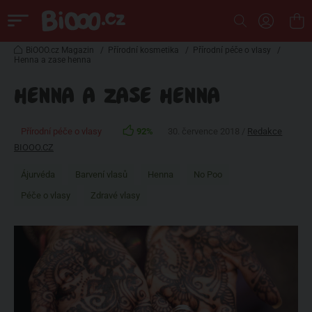
BiOOO.cz Magazin
/
Přírodní kosmetika
/
Přírodní péče o vlasy
/
Henna a zase henna
HENNA A ZASE HENNA
Přírodní péče o vlasy
92%
30. července 2018 /
Redakce
BIOOO.CZ
Ájurvéda
Barvení vlasů
Henna
No Poo
Péče o vlasy
Zdravé vlasy