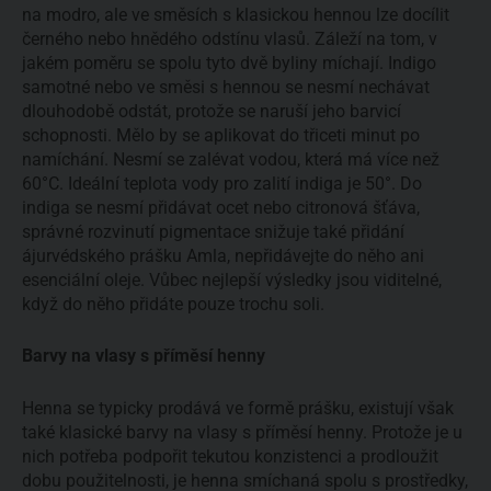
na modro, ale ve směsích s klasickou hennou lze docílit
černého nebo hnědého odstínu vlasů. Záleží na tom, v
jakém poměru se spolu tyto dvě byliny míchají. Indigo
samotné nebo ve směsi s hennou se nesmí nechávat
dlouhodobě odstát, protože se naruší jeho barvicí
schopnosti. Mělo by se aplikovat do třiceti minut po
namíchání. Nesmí se zalévat vodou, která má více než
60°C. Ideální teplota vody pro zalití indiga je 50°. Do
indiga se nesmí přidávat ocet nebo citronová šťáva,
správné rozvinutí pigmentace snižuje také přidání
ájurvédského prášku Amla, nepřidávejte do něho ani
esenciální oleje. Vůbec nejlepší výsledky jsou viditelné,
když do něho přidáte pouze trochu soli.
Barvy na vlasy s příměsí henny
Henna se typicky prodává ve formě prášku, existují však
také klasické barvy na vlasy s příměsí henny. Protože je u
nich potřeba podpořit tekutou konzistenci a prodloužit
dobu použitelnosti, je henna smíchaná spolu s prostředky,