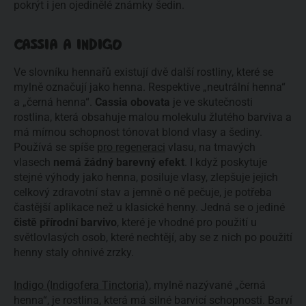
pokrýt i jen ojedinělé známky šedin.
CASSIA A INDIGO
Ve slovníku hennařů existují dvě další rostliny, které se
mylně označují jako henna. Respektive „neutrální henna“
a „černá henna“.
Cassia obovata
je ve skutečnosti
rostlina, která obsahuje malou molekulu žlutého barviva a
má mírnou schopnost tónovat blond vlasy a šediny.
Používá se spíše
pro regeneraci
vlasu, na tmavých
vlasech
nemá žádný barevný efekt
. I když poskytuje
stejné výhody jako henna, posiluje vlasy, zlepšuje jejich
celkový zdravotní stav a jemně o ně pečuje, je potřeba
častější aplikace než u klasické henny. Jedná se o jediné
čistě přírodní barvivo
, které je vhodné pro použití u
světlovlasých osob, které nechtějí, aby se z nich po použití
henny staly ohnivé zrzky.
Indigo (Indigofera Tinctoria)
, mylně nazývané „černá
henna“, je rostlina, která má silné barvicí schopnosti. Barví