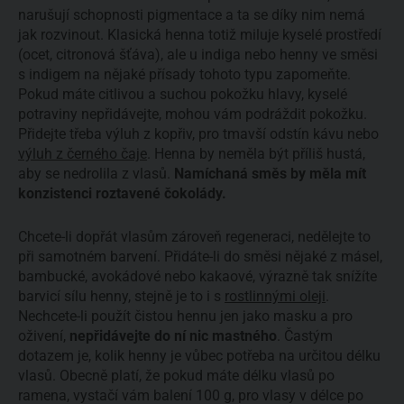
narušují schopnosti pigmentace a ta se díky nim nemá
jak rozvinout. Klasická henna totiž miluje kyselé prostředí
(ocet, citronová šťáva), ale u indiga nebo henny ve směsi
s indigem na nějaké přísady tohoto typu zapomeňte.
Pokud máte citlivou a suchou pokožku hlavy, kyselé
potraviny nepřidávejte, mohou vám podráždit pokožku.
Přidejte třeba výluh z kopřiv, pro tmavší odstín kávu nebo
výluh z černého čaje
. Henna by neměla být příliš hustá,
aby se nedrolila z vlasů.
Namíchaná směs by měla mít
konzistenci roztavené čokolády.
Chcete-li dopřát vlasům zároveň regeneraci, nedělejte to
při samotném barvení. Přidáte-li do směsi nějaké z másel,
bambucké, avokádové nebo kakaové, výrazně tak snížíte
barvicí sílu henny, stejně je to i s
rostlinnými oleji
.
Nechcete-li použít čistou hennu jen jako masku a pro
oživení,
nepřidávejte do ní nic mastného
. Častým
dotazem je, kolik henny je vůbec potřeba na určitou délku
vlasů. Obecně platí, že pokud máte délku vlasů po
ramena, vystačí vám balení 100 g, pro vlasy v délce po