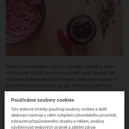
Džemy uchovávejte v lednici, kde ještě výsledná směs
více ztuhne. Každý druh ovoce vydrží jinak dlouho, ale
vzhledem k jednoduchosti receptu, který vám nejspíš i s
umytím nádobí nezabere víc jak 20 minut, tvořte tyto
džemy primárně k přímé spotřebě.
Používáme soubory cookies
Tyto webové stránky používají soubory cookies a další
sledovací nástroje s cílem vylepšení uživatelského prostředí,
zobrazení přizpůsobeného obsahu a reklam, analýzy
návštěvnosti webových stránek a zjištění zdroje