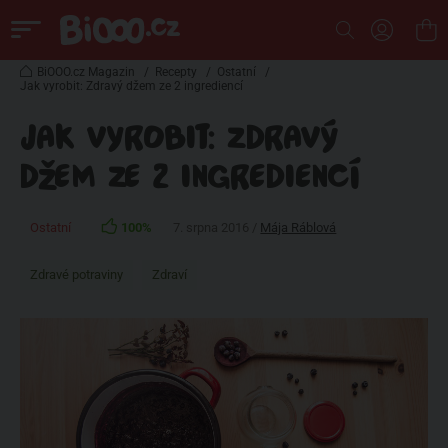
BiOOO.cz Magazin
/
Recepty
/
Ostatní
/
Jak vyrobit: Zdravý džem ze 2 ingrediencí
JAK VYROBIT: ZDRAVÝ
DŽEM ZE 2 INGREDIENCÍ
Ostatní
100%
7. srpna 2016 /
Mája Ráblová
Zdravé potraviny
Zdraví