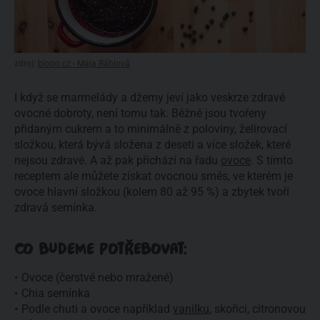
zdroj:
biooo.cz - Mája Ráblová
I když se marmelády a džemy jeví jako veskrze zdravé
ovocné dobroty, není tomu tak. Běžně jsou tvořeny
přidaným cukrem a to minimálně z poloviny, želírovací
složkou, která bývá složena z deseti a více složek, které
nejsou zdravé. A až pak přichází na řadu
ovoce
. S tímto
receptem ale můžete získat ovocnou směs, ve kterém je
ovoce hlavní složkou (kolem 80 až 95 %) a zbytek tvoří
zdravá semínka.
CO BUDEME POTŘEBOVAT:
Ovoce (čerstvé nebo mražené)
Chia semínka
Podle chuti a ovoce například
vanilku
, skořici, citronovou