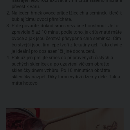
nakrájet nebo rozmixovat a v hrnci za stálého míchání
přivést k varu.
Na jeden hrnek ovoce přijde lžíce
chia semínek
, které k
bublajícímu ovoci přimícháte.
Poté povaříte, dokud směs nezačne houstnout. Je to
zpravidla 5 až 10 minut podle toho, jak šťavnaté máte
ovoce a jak jsou čerstvá přisypaná chia semínka. Čím
čerstvější jsou, tím lépe tvoří z tekutiny gel. Tato chvíle
je ideální pro doslazení či jiné dochucení.
Pak už jen přelijte směs do připravených čistých a
suchých skleniček a po uzavření víčkem obraťte
skleničky dnem vzhůru. Po 10 minutách obrátíte
skleničky nazpět. Díky tomu vydrží džemy déle. Tak a
máte hotovo!