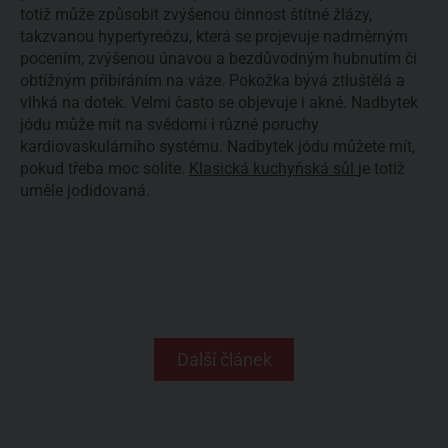
totiž může způsobit zvýšenou činnost štítné žlázy,
takzvanou hypertyreózu, která se projevuje nadměrným
pocením, zvýšenou únavou a bezdůvodným hubnutím či
obtížným přibíráním na váze. Pokožka bývá ztluštělá a
vlhká na dotek. Velmi často se objevuje i akné. Nadbytek
jódu může mít na svědomí i různé poruchy
kardiovaskulárního systému. Nadbytek jódu můžete mít,
pokud třeba moc solíte.
Klasická kuchyňská sůl
je totiž
uměle jodidovaná.
Další článek