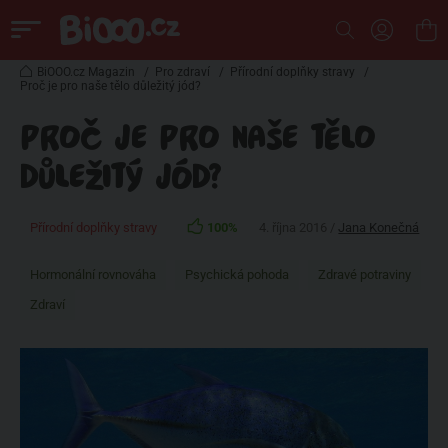
BiOOO.cz Magazin
/
Pro zdraví
/
Přírodní doplňky stravy
/
Proč je pro naše tělo důležitý jód?
PROČ JE PRO NAŠE TĚLO
DŮLEŽITÝ JÓD?
Přírodní doplňky stravy
100%
4. října 2016 /
Jana Konečná
Hormonální rovnováha
Psychická pohoda
Zdravé potraviny
Zdraví