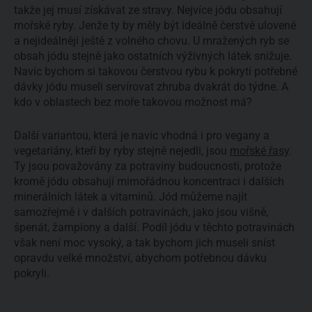
takže jej musí získávat ze stravy. Nejvíce jódu obsahují
mořské ryby. Jenže ty by měly být ideálně čerstvě ulovené
a nejideálněji ještě z volného chovu. U mražených ryb se
obsah jódu stejně jako ostatních výživných látek snižuje.
Navíc bychom si takovou čerstvou rybu k pokrytí potřebné
dávky jódu museli servírovat zhruba dvakrát do týdne. A
kdo v oblastech bez moře takovou možnost má?
Další variantou, která je navíc vhodná i pro vegany a
vegetariány, kteří by ryby stejně nejedli, jsou
mořské řasy
.
Ty jsou považovány za potraviny budoucnosti, protože
kromě jódu obsahují mimořádnou koncentraci i dalších
minerálních látek a vitaminů. Jód můžeme najít
samozřejmě i v dalších potravinách, jako jsou višně,
špenát, žampiony a další. Podíl jódu v těchto potravinách
však není moc vysoký, a tak bychom jich museli sníst
opravdu velké množství, abychom potřebnou dávku
pokryli.