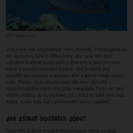
zdroj:
pixabay.com
Jód je pro náš organismus velmi důležitý. Potřebujeme jej
pro správnou funkci štítné žlázy, aby naše tělo bylo
schopné kvalitně hospodařit s živinami a také pro silné
nervy a stabilní mentální funkce. Jód je mimo jiné
důležitý pro zdravou a krásnou pleť a pevné vlasy, nehty i
zuby. Přesto, že je jód pro naše tělo moc důležitý, v
lokálních potravinách moc jódu nenajdete. Proto se také
uměle přidává do kuchyňské soli. I když to také není moc
dobré. A kde tedy jód v přirozeném stavu najdete?
JAK ZÍSKAT DOSTATEK JÓDU?
Naše tělo si tento prvek bohužel neumí samo vyrobit,