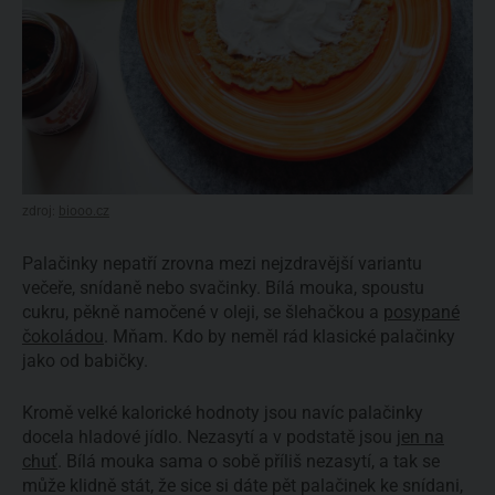
zdroj:
biooo.cz
Palačinky nepatří zrovna mezi nejzdravější variantu
večeře, snídaně nebo svačinky. Bílá mouka, spoustu
cukru, pěkně namočené v oleji, se šlehačkou a
posypané
čokoládou
. Mňam. Kdo by neměl rád klasické palačinky
jako od babičky.
Kromě velké kalorické hodnoty jsou navíc palačinky
docela hladové jídlo. Nezasytí a v podstatě jsou
jen na
chuť
. Bílá mouka sama o sobě příliš nezasytí, a tak se
může klidně stát, že sice si dáte pět palačinek ke snídani,