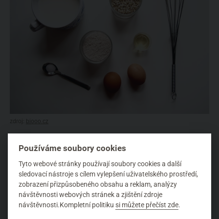
zdroj:
biooo.cz
Na zdravější verzi palačinek budete potřebovat:
Používáme soubory cookies
Tyto webové stránky používají soubory cookies a další
velký hrnek (půl litru) mléka
sledovací nástroje s cílem vylepšení uživatelského prostředí,
2 vajíčka
zobrazení přizpůsobeného obsahu a reklam, analýzy
sklenici (200 ml) ovesných vloček
návštěvnosti webových stránek a zjištění zdroje
2 sklenice (400 ml) špaldové mouky
návštěvnosti.Kompletní politiku
si můžete přečíst zde
.
půl lžičky
stévie