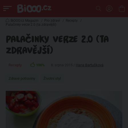
BiOOO.cz Magazin
/
Pro zdraví
/
Recepty
/
Palačinky verze 2.0 (ta zdravější)
PALAČINKY VERZE 2.0 (TA
ZDRAVĚJŠÍ)
Recepty
100%
8. srpna 2015 /
Hana Bartušková
Zdravé potraviny
Životní styl