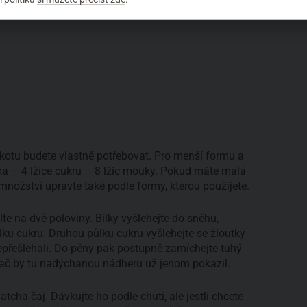
škotu budete vlastně potřebovat. Pro menší formu a
čka – 4 lžíce cukru – 8 lžic mouky. Pokud máte malá
A množství upravte také podle formy, kterou použijete.
lte na dvě poloviny. Bílky vyšlehejte do sněhu,
ku cukru. Druhou půlku cukru vyšlehejte se žloutky
nepřešlehali. Do pěny pak postupně zamíchejte tuhý
ehač by tu nadýchanou nádheru už jenom pokazil.
cha čaj. Dávkujte ho podle chuti, ale jestli chcete