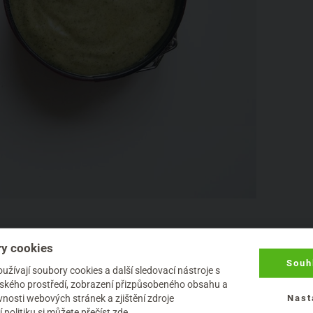
ny nejjednodušší buchty. Postup je teoreticky
y cookies
byste to nepřešlehali. Pak by piškot po upečení
Souh
žívají soubory cookies a další sledovací nástroje s
jak na to?
elského prostředí, zobrazení přizpůsobeného obsahu a
nosti webových stránek a zjištění zdroje
Nast
 politiku
si můžete přečíst zde
.