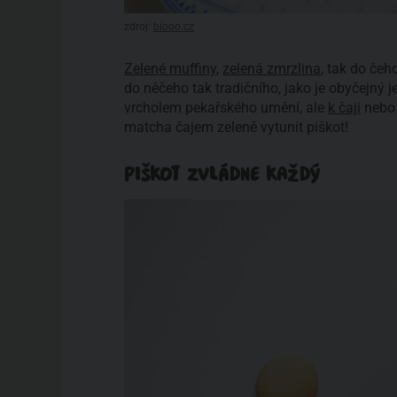
zdroj:
biooo.cz
Zelené muffiny
,
zelená zmrzlina
, tak do čeh
do něčeho tak tradičního, jako je obyčejný
vrcholem pekařského umění, ale
k čaji
nebo 
matcha čajem zeleně vytunit piškot!
PIŠKOT ZVLÁDNE KAŽDÝ