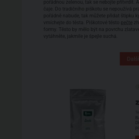
pořádnou zelenou, tak se nebojte přitvrdit. 
čaje. Do tradičního piškotu se nepoužívá práš
pořádně nabude, tak můžete přidat štipku k
vmíchejte do těsta. Piškotové těsto
pečte
zhr
formy. Těsto by mělo být na povrchu zlatavé 
vytáhněte, jakmile je špejle suchá.
Další
Z
T
B
D
p