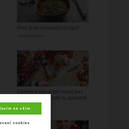
Proč jíme novoroční čočku?
Zdravé potraviny
Chcete o Vánocích mlsat bez
výčitek? Tak to jste tu správně!
Dezerty
lasím se vším
avení cookies