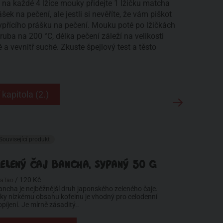
A na každé 4 lžíce mouky přidejte 1 lžičku matcha
ek na pečení, ale jestli si nevěříte, že vám piškot
ypřícího prášku na pečení. Mouku poté po lžičkách
uba na 200 °C, délka pečení záleží na velikosti
a vevnitř suché. Zkuste špejlový test a těsto
 kapitola (2.)
Související produkt
ELENÝ ČAJ BANCHA, SYPANÝ 50 G
/ 120 Kč
eaTao
ancha je nejběžnější druh japonského zeleného čaje.
íky nízkému obsahu kofeinu je vhodný pro celodenní
opíjení. Je mírně zásaditý..