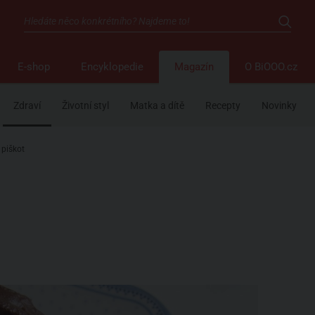
E-shop
Encyklopedie
Magazín
O BiOOO.cz
Zdraví
Životní styl
Matka a dítě
Recepty
Novinky
 piškot