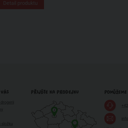
Detail produktu
 VÁS
PŘIJĎTE NA PRODEJNU
POMŮŽEME
drogerii
+42
ky
4
inf
1
 složku