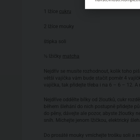
1 lžíce
cukru
2 lžíce mouky
štipka soli
½ lžičky
matcha
Nejdřív se musíte rozhodnout, kolik toho pi
větší vajíčka vám bude stačit poměr 4 vají
vajíčka, tak přidejte třeba i na 6 – 6 – 12. 
Nejdříve oddělte bílky od žloutků, cukr rozdě
během šlehání do nich postupně přidejte půl
do pěny, dávejte ale pozor, abyste žloutky 
sníh. Míchejte jenom lžičkou, elektrický šl
Do prosáté mouky vmíchejte trošku soli a mat