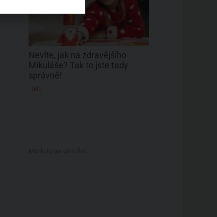
Nevíte, jak na zdravějšího
Mikuláše? Tak to jste tady
správně!
Děti
Mohlo by se vám líbit: