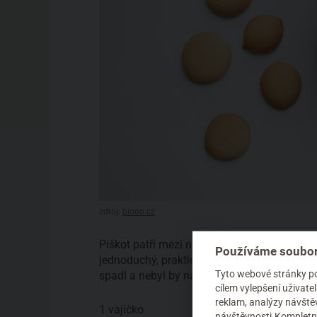
zdroj:
biooo.cz
Piškot patří mezi nejtradičnější a na surovi
Používáme soubor
jednoduchý, prakticky si musíte dát pozor, a
Tyto webové stránky pou
spadl a nebyl by nadýchaný a hebký. Takže 
cílem vylepšení uživat
reklam, analýzy návštěv
1 vajíčko
návštěvnosti.Kompletní