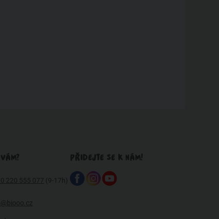
 VÁM?
PŘIDEJTE SE K NÁM!
0 220 555 077
(9-17h)
o@biooo.cz