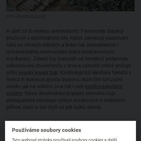
zdroj:
shutterstock.com
A opět za to mohou antioxidanty. Flavonoidy zlepšují
pružnost a průchodnost cév, neboť zamezují usazování
tuků na cévních stěnách a brání tak ateroskleróze i
ischemickému onemocnění srdce (nedokrevnosti
myokardu). Zelený čaj (narozdíl od černého) podporuje
odbourávání cholesterolu z krve a zároveň citlivě snižuje
příliš
vysoký krevní tlak
. Kardiologická lékařská fakulta v
Aténách dokonce zjistila doslova okamžité tonizační
účinky jak na srdeční sval tak i celý
kardiovaskulární
systém
. Navíc dlouhodobé popíjení zeleného čaje
prokazatelně eliminuje výskyt mozkových a srdečních
příhod, stačí si dát čtyři až pět šálků denně.
Používáme soubory cookies
Tyto webové stránky používají soubory cookies a další