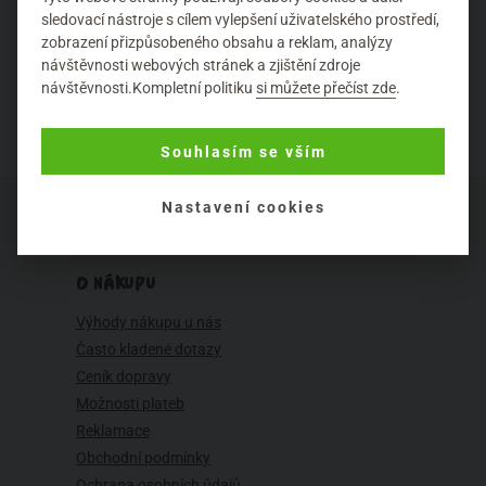
sledovací nástroje s cílem vylepšení uživatelského prostředí,
Další článek
zobrazení přizpůsobeného obsahu a reklam, analýzy
návštěvnosti webových stránek a zjištění zdroje
návštěvnosti.Kompletní politiku
si můžete přečíst zde
.
Souhlasím se vším
Nastavení cookies
O NÁKUPU
Výhody nákupu u nás
Často kladené dotazy
Ceník dopravy
Možnosti plateb
Reklamace
Obchodní podmínky
Ochrana osobních údajů