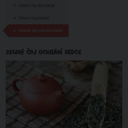
rakovině
Zelený čaj detoxikuje
Zelený čaj působí
antibakteriálně
Zelený čaj ochrání srdce
ZELENÝ ČAJ OCHRÁNÍ SRDCE