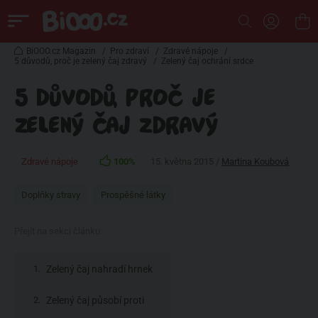
BiOOO.cz Magazin
/
Pro zdraví
/
Zdravé nápoje
/
5 důvodů, proč je zelený čaj zdravý
/
Zelený čaj ochrání srdce
5 DŮVODŮ, PROČ JE
ZELENÝ ČAJ ZDRAVÝ
Zdravé nápoje
100%
15. května 2015 /
Martina Koubová
Doplňky stravy
Prospěšné látky
Přejít na sekci článku:
Zelený čaj nahradí hrnek
ranní kávy
Zelený čaj působí proti