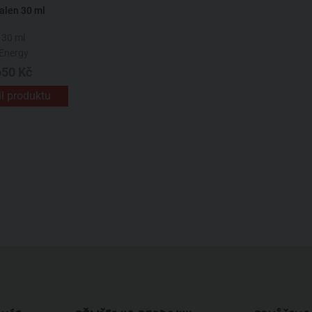
alen 30 ml
30 ml
Energy
650 Kč
il produktu