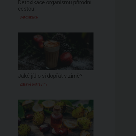
Detoxikace organismu přírodní
cestou!
Detoxikace
Jaké jídlo si dopřát v zimě?
Zdravé potraviny