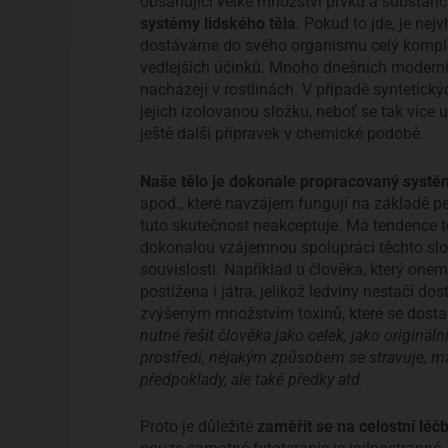
obsahující velké množství prvků a substancí
systémy lidského těla
. Pokud to jde, je nej
dostáváme do svého organismu celý komplex 
vedlejších účinků. Mnoho dnešních moderních
nacházejí v rostlinách. V případě syntetick
jejich izolovanou složku, neboť se tak více u
ještě další přípravek v chemické podobě.
Naše tělo je dokonale propracovaný systé
apod., které navzájem fungují na základě 
tuto skutečnost neakceptuje. Má tendence tě
dokonalou vzájemnou spolupráci těchto slo
souvislosti. Například u člověka, který one
postižena i játra, jelikož ledviny nestačí dos
zvýšeným množstvím toxinů, které se dosta
nutné řešit člověka jako celek, jako originál
prostředí, nějakým způsobem se stravuje, m
předpoklady, ale také předky atd.
Proto je důležité
zaměřit se na celostní léč