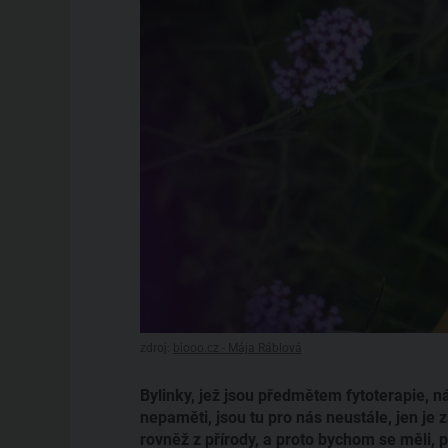
zdroj:
biooo.cz - Mája Ráblová
Bylinky, jež jsou předmětem fytoterapie, 
nepaměti, jsou tu pro nás neustále, jen je z
rovněž z přírody, a proto bychom se měli