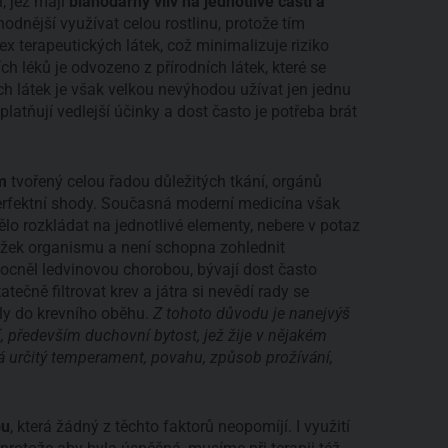
, jež mají
blahodárný vliv na jednotlivé části a
vhodnější využívat celou rostlinu, protože tím
terapeutických látek, což minimalizuje riziko
 léků je odvozeno z přírodních látek, které se
ých látek je však velkou nevýhodou užívat jen jednu
platňují vedlejší účinky a dost často je potřeba brát
m
tvořený celou řadou důležitých tkání, orgánů
perfektní shody. Současná moderní medicína však
lo rozkládat na jednotlivé elementy, nebere v potaz
žek organismu a není schopna zohlednit
mocněl ledvinovou chorobou, bývají dost často
tatečně filtrovat krev a játra si nevědí rady se
ly do krevního oběhu.
Z tohoto důvodu je nanejvýš
ní, především duchovní bytost, jež žije v nějakém
á určitý temperament, povahu, způsob prožívání,
bu
, která žádný z těchto faktorů neopomíjí. I využití