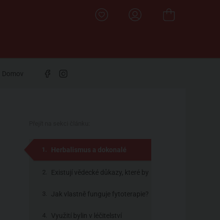
Domov
Přejít na sekci článku:
Herbalismus a dokonalé
fungování lidského těla
Existují vědecké důkazy, které by
fytoterapii podpořily?
Jak vlastně funguje fytoterapie?
Využití bylin v léčitelství