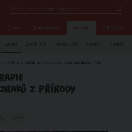
E-shop
Encyklopedie
Magazín
O BiOOO.cz
Zdraví
Životní styl
Matka a dítě
Recepty
Novinky
my
/
Fytoterapie aneb Terapie prostřednictvím zázraků z přírody
RAPIE
ÁZRAKŮ Z PŘÍRODY
iny
Zdraví