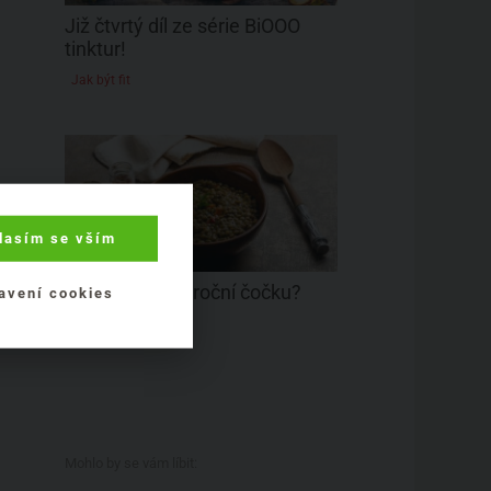
Již čtvrtý díl ze série BiOOO
tinktur!
Jak být fit
lasím se vším
Proč jíme novoroční čočku?
avení cookies
Zdravé potraviny
Mohlo by se vám líbit: