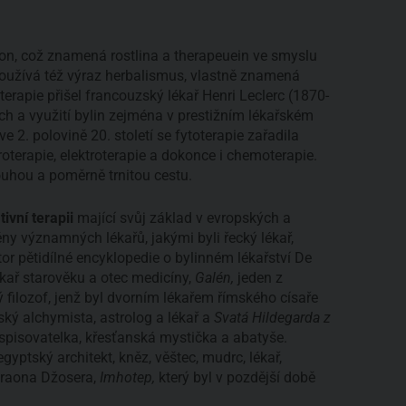
ton, což znamená rostlina a therapeuein ve smyslu
 používá též výraz herbalismus, vlastně znamená
oterapie přišel francouzský lékař Henri Leclerc (1870-
ích a využití bylin zejména v prestižním lékařském
 2. polovině 20. století se fytoterapie zařadila
terapie, elektroterapie a dokonce i chemoterapie.
ouhou a poměrně trnitou cestu.
tivní terapii
mající svůj základ v evropských a
ny významných lékařů, jakými byli řecký lékař,
or pětidílné encyklopedie o bylinném lékařství De
ékař starověku a otec medicíny,
Galén,
jeden z
filozof, jenž byl dvorním lékařem římského císaře
ý alchymista, astrolog a lékař a
Svatá Hildegarda z
spisovatelka, křesťanská mystička a abatyše.
yptský architekt, kněz, věštec, mudrc, lékař,
araona Džosera,
Imhotep,
který byl v pozdější době