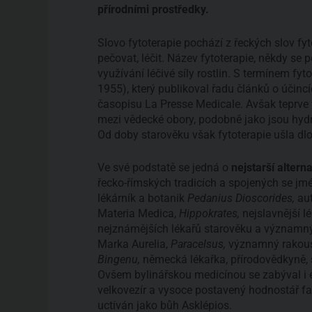
přírodními prostředky.
Slovo fytoterapie pochází z řeckých slov fy
pečovat, léčit. Název fytoterapie, někdy se
využívání léčivé síly rostlin. S termínem fyt
1955), který publikoval řadu článků o účinc
časopisu La Presse Medicale. Avšak teprve ve
mezi vědecké obory, podobně jako jsou hydro
Od doby starověku však fytoterapie ušla dl
Ve své podstatě se jedná o
nejstarší alterna
řecko-římských tradicích a spojených se jmé
lékárník a botanik
Pedanius Dioscorides,
aut
Materia Medica,
Hippokrates,
nejslavnější l
nejznámějších lékařů starověku a významný 
Marka Aurelia,
Paracelsus,
významný rakousk
Bingenu,
německá lékařka, přírodovědkyně, 
Ovšem bylinářskou medicínou se zabýval i eg
velkovezír a vysoce postavený hodnostář f
uctíván jako bůh Asklépios.