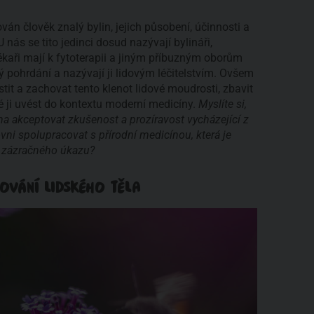
n člověk znalý bylin, jejich působení, účinnosti a
 nás se tito jedinci dosud nazývají bylináři,
 lékaři mají k fytoterapii a jiným příbuzným oborům
ý pohrdání a nazývají ji lidovým léčitelstvím. Ovšem
tit a zachovat tento klenot lidové moudrosti, zbavit
 ji uvést do kontextu moderní medicíny.
Myslíte si,
na akceptovat zkušenost a prozíravost vycházející z
vni spolupracovat s přírodní medicínou, která je
 zázračného úkazu?
OVÁNÍ LIDSKÉHO TĚLA