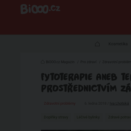
Kosmetika
BiOOO.cz Magazin
/
Pro zdraví
/
Zdravotní problé
FYTOTERAPIE ANEB TE
PROSTŘEDNICTVÍM Z
Zdravotní problémy
6. ledna 2018 /
Iva Lhotská
Doplňky stravy
Léčivé bylinky
Zdravé potrav