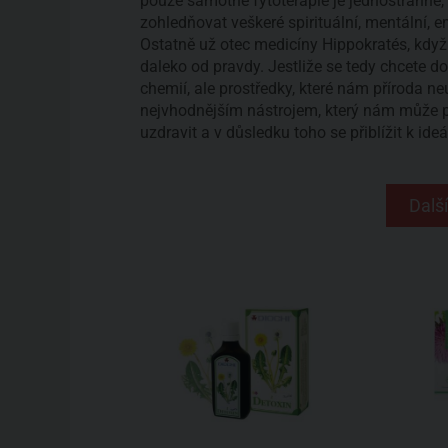
pouze samotné fytoterapie je jednostranné, 
zohledňovat veškeré spirituální, mentální, 
Ostatně už otec medicíny Hippokratés, když 
daleko od pravdy. Jestliže se tedy chcete d
chemií, ale prostředky, které nám příroda ne
nejvhodnějším nástrojem, který nám může 
uzdravit a v důsledku toho se přiblížit k ideá
Další