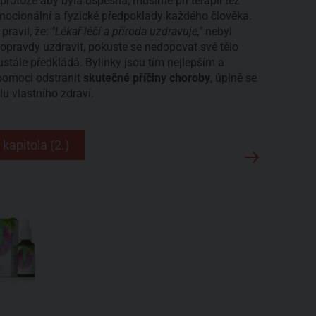
protože aby byla úspěšná, musíme při terapii též
emocionální a fyzické předpoklady každého člověka.
pravil, že:
"Lékař léčí a příroda uzdravuje,"
nebyl
oopravdy uzdravit, pokuste se nedopovat své tělo
ustále předkládá. Bylinky jsou tím nejlepším a
pomoci odstranit
skutečné příčiny choroby
, úplně se
lu vlastního zdraví.
 kapitola (2.)