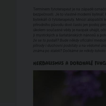
Termínem fytoterapeut je na západě označová
bezpečnosti. Je to vlastně moderní bylinář. U
bylinkáři či fytoterapeuty. Mnozí alopatičtí
přírodního původu dost často jen postoj pln
úkolem současné vědy je naopak uhájit, očis
ji mystických a šarlatánských nánosů a poté
že se to podaří? Bude někdy oficiální medicí
přírody i duchovní podstaty a na vědomé úro
známa po staletí? Dočkáme se někdy tohoto
HERBALISMUS A DOKONALÉ FUNG