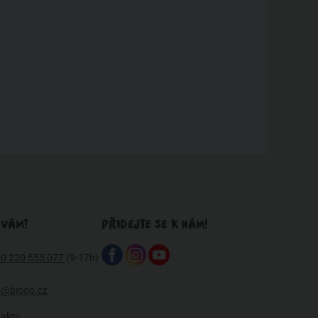
 VÁM?
PŘIDEJTE SE K NÁM!
0 220 555 077
(9-17h)
o@biooo.cz
takty