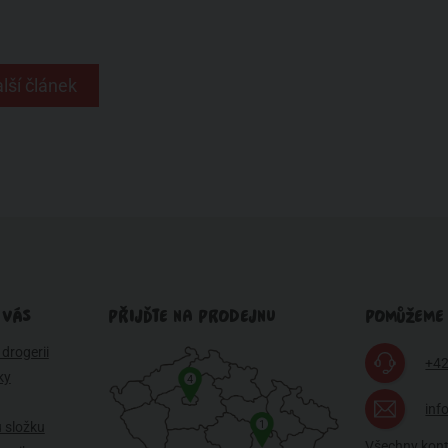
lší článek
 VÁS
PŘIJĎTE NA PRODEJNU
POMŮŽEME
drogerii
+42
ky
4
inf
1
 složku
Všechny kon