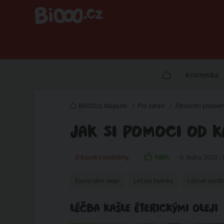
Kosmetika
BiOOO.cz Magazin
/
Pro zdraví
/
Zdravotní problé
JAK SI POMOCI OD KA
Zdravotní problémy
100%
6. ledna 2023 /
Esenciální oleje
Léčivé bylinky
Léčivé rostli
LÉČBA KAŠLE ÉTERICKÝMI OLEJI