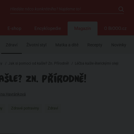
E-shop
Encyklopedie
Magazín
O BiOOO.cz
Zdraví
Životní styl
Matka a dítě
Recepty
Novinky
my
/
Jak si pomoci od kašle? Zn. Přírodně!
/
Léčba kašle éterickými oleji
ŠLE? ZN. PŘÍRODNĚ!
Ina Havránková
ny
Zdravé potraviny
Zdraví