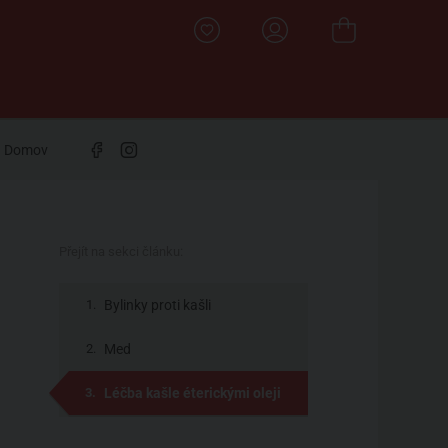
Domov
Přejít na sekci článku:
Bylinky proti kašli
Med
Léčba kašle éterickými oleji