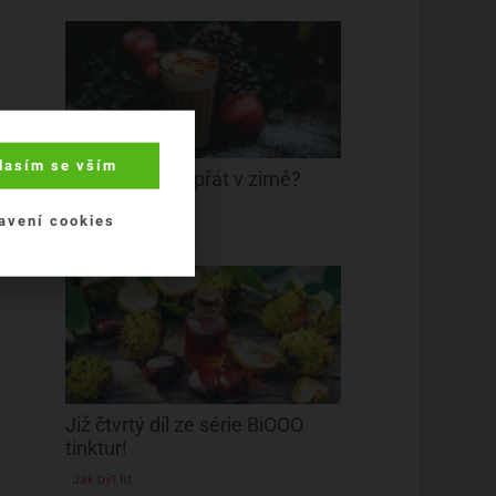
lasím se vším
Jaké jídlo si dopřát v zimě?
Zdravé potraviny
avení cookies
Již čtvrtý díl ze série BiOOO
tinktur!
Jak být fit