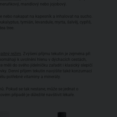
j meruňkový, mandlový nebo jojobový.
ele nebo nakapat na kapesník a inhalovat na sucho.
ukalyptus, tymián, levandule, myrta, šalvěj, cypřiš,
ea tree.
 pitný režim
. Zvýšení příjmu tekutin je zejména při
y pomáhají k uvolnění hlenu v dýchacích cestách,
 měli do svého jídelníčku zařadit i klasický slepičí
évky. Denní příjem tekutin navýšíte také konzumací
tělu potřebné vitaminy a minerály.
nů. Pokud se tak nestane, může se jednat o
vém případě je důležité navštívit lékaře.