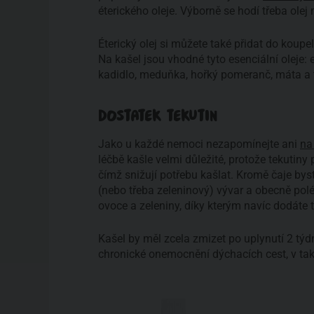
éterického oleje. Výborně se hodí třeba ole
Éterický olej si můžete také přidat do koup
Na kašel jsou vhodné tyto esenciální oleje: e
kadidlo, meduňka, hořký pomeranč, máta a t
DOSTATEK TEKUTIN
Jako u každé nemoci nezapomínejte ani
na
léčbě kašle velmi důležité, protože tekutin
čímž snižují potřebu kašlat. Kromě čaje byste
(nebo třeba zeleninový) vývar a obecně pol
ovoce a zeleniny, díky kterým navíc dodáte 
Kašel by měl zcela zmizet po uplynutí 2 týd
chronické onemocnění dýchacích cest, v tako