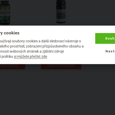
y cookies
tus Austrálie
Levandule 10 ml
lní olej 10 ml
Souh
žívají soubory cookies a další sledovací nástroje s
10 ml
10 ml
elského prostředí, zobrazení přizpůsobeného obsahu a
Saloos
Nobilis Tilia
nosti webových stránek a zjištění zdroje
Nast
109 Kč
281 Kč
 politiku
si můžete přečíst zde
.
il produktu
Detail produktu