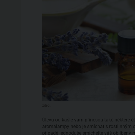
zdroj:
Úlevu od kašle vám přinesou také
některé ét
aromalampy nebo je smíchat s rostlinným ol
případě jednoduše smíchejte váš
oblíbený r