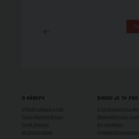
Da
O NÁKUPU
BIOOO JE TU PRO
Výhody nákupu u nás
O bio kosmetice a eko 
Často kladené dotazy
Ekologické a bio znač
Ceník dopravy
Bio certifikáty
Možnosti plateb
Vyhledat kosmetickou