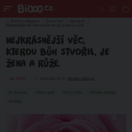
BiOOO.cz Magazin
/
Životní styl
/
Jak být fit
/
Nejkrásnější věc, kterou bůh stvořil, je žena a růže.
NEJKRÁSNĚJŠÍ VĚC,
KTEROU BŮH STVOŘIL, JE
ŽENA A RŮŽE.
Jak být fit
17. listopadu 2014 /
Renata Ježková
Dr. Bronner
Péče o pleť
Péče o tělo
Přírodní značky
Weleda