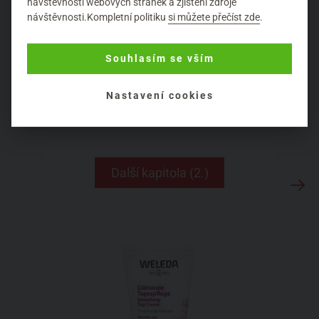
návštěvnosti webových stránek a zjištění zdroje
lehce ošetřit pokožku a zase běžet, ideální volbou je
návštěvnosti.Kompletní politiku
si můžete přečíst zde
.
potom růžové tělové mléko, které se okamžitě vsákne,
pokožku zvláční a provoní. Obličej pak můžeme ošetřit
růžovým krémem, který je vhodný pro pleť ve věku od 28 -
Souhlasím se vším
42 let. Ovšem pokud nespadáte do dané věkové kategorie,
ale krém vám voní a vyhovuje, nenechte se omezovat.
Nastavení cookies
Doporučení jsou jedna věc, ale vaše tělo vám dá nejlépe
najevo, co skutečně potřebuje.
Další kapitola (2.)