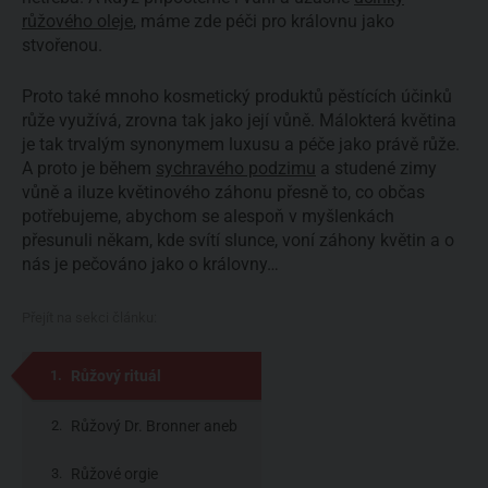
růžového oleje
, máme zde péči pro královnu jako
stvořenou.
Proto také mnoho kosmetický produktů pěstících účinků
růže využívá, zrovna tak jako její vůně. Málokterá květina
je tak trvalým synonymem luxusu a péče jako právě růže.
A proto je během
sychravého podzimu
a studené zimy
vůně a iluze květinového záhonu přesně to, co občas
potřebujeme, abychom se alespoň v myšlenkách
přesunuli někam, kde svítí slunce, voní záhony květin a o
nás je pečováno jako o královny…
Přejít na sekci článku:
Růžový rituál
Růžový Dr. Bronner aneb
práce všeho druhu
Růžové orgie