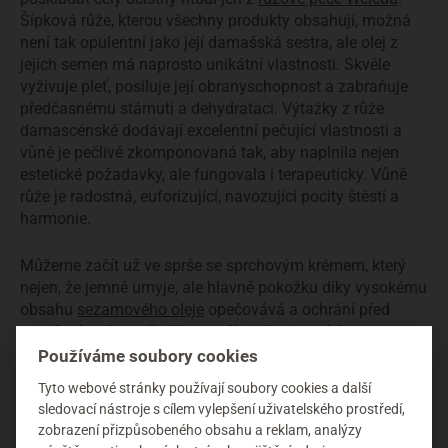
Šípková růže, kterou všechny produkty obsahují, možná
není tak opulentní jako její damašská sestra, ale olej z
jejích semen má naprosto unikátní vlastnosti. Skvěle
vyživuje pleť, posiluje její obranyschopnost a zabraňuje
předčasnému stárnutí a dehydrataci. Výtažky z růže
damascénské dodávají excelentní pečující vlastnosti a
vůně je pečlivě zkomponovaná tak, aby naplnila nejen
estetické požadavky, ale fungovala i terapeuticky. Vůně
růže je radostná, euforizující, navozující pocity štěstí a
harmonie.
Můžeme začít už ve sprše se sprchovým krémem, který
nejen, že jemně umyje, ale hlavně pokožku díky vysokému
obsahu
sezamového oleje
opečovává a ochrání před
vysušením. Je možné ho použít i jako jemný šampon,
vlasy budou ošetřené a vyživené. Dalším multifunkčním
Používáme soubory cookies
výrobkem je růžový pěstící olej. Můžete jej použít buď na
Tyto webové stránky používají soubory cookies a další
ještě vlhkou pokožku místo tělového mléka, na konečky
sledovací nástroje s cílem vylepšení uživatelského prostředí,
vlasů pro regeneraci nebo i jako
obličejový olej
. Nemáme-
zobrazení přizpůsobeného obsahu a reklam, analýzy
li dost času nebo chuti na olejovou péči, chceme-li jen