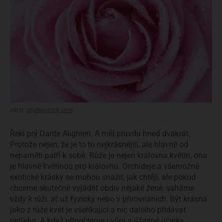
zdroj:
shutterstock.com
Řekl prý Dante Alighieri. A měl pravdu hned dvakrát.
Protože nejen, že je to to nejkrásnější, ale hlavně od
nepaměti patří k sobě. Růže je nejen královna květin, ona
je hlavně květinou pro královnu. Orchideje a všemožné
exotické krásky se mohou snažit, jak chtějí, ale pokud
chceme skutečně vyjádřit obdiv nějaké ženě, saháme
vždy k růži, ať už fyzicky nebo v přirovnáních. Být krásná
jako z růže květ je všeříkající a nic dalšího přidávat
netřeba. A když připočteme i vůni a úžasné
účinky