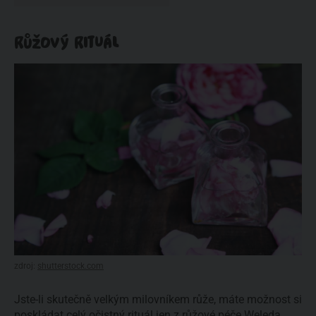
RŮŽOVÝ RITUÁL
zdroj:
shutterstock.com
Jste-li skutečně velkým milovníkem růže, máte možnost si
poskládat celý očistný rituál jen z
růžové péče Weleda
.