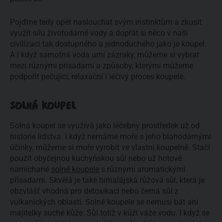
Pojďme tedy opět naslouchat svým instinktům a zkusit
využít sílu životodárné vody a dopřát si něco v naší
civilizaci tak dostupného a jednoduchého jako je koupel.
A i když samotná voda umí zázraky, můžeme si vybrat
mezi různými přísadami a způsoby, kterými můžeme
podpořit pečující, relaxační i léčivý proces koupele.
SOLNÁ KOUPEL
Solná koupel se využívá jako léčebný prostředek už od
historie lidstva. I když nemáme moře s jeho blahodárnými
účinky, můžeme si moře vyrobit ve vlastní koupelně. Stačí
použít obyčejnou kuchyňskou sůl nebo už hotové
namíchané
solné koupele
s různými aromatickými
přísadami. Skvělá je také himalájská růžová sůl, která je
obzvlášť vhodná pro detoxikaci nebo černá sůl z
vulkanických oblastí. Solné koupele se nemusí bát ani
majitelky suché kůže. Sůl totiž v kůži váže vodu. I když se