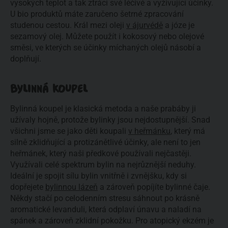
vysokých teplot a tak ztrácí své léčivé a vyživující účinky.
U bio produktů máte zaručeno šetrné zpracování
studenou cestou. Král mezi oleji
v ájurvédě
a józe je
sezamový olej. Můžete použít i kokosový nebo olejové
směsi, ve kterých se účinky míchaných olejů násobí a
doplňují.
BYLINNÁ KOUPEL
Bylinná koupel je klasická metoda a naše prabáby ji
užívaly hojně, protože bylinky jsou nejdostupnější. Snad
všichni jsme se jako děti koupali
v heřmánku
, který má
silně zklidňující a protizánětlivé účinky, ale není to jen
heřmánek, který naši předkové používali nejčastěji.
Využívali celé spektrum bylin na nejrůznější neduhy.
Ideální je spojit sílu bylin vnitřně i zvnějšku, kdy si
dopřejete
bylinnou lázeň
a zároveň popíjíte bylinné čaje.
Někdy stačí po celodenním stresu sáhnout po krásně
aromatické levanduli, která odplaví únavu a naladí na
spánek a zároveň zklidní pokožku. Pro atopický ekzém je