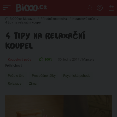
BiOOO.cz Magazin
/
Přírodní kosmetika
/
Koupelová péče
/
4 tipy na relaxační koupel
4 TIPY NA RELAXAČNÍ
KOUPEL
Koupelová péče
100%
30. ledna 2017 /
Marcela
Fröhlichová
Péče o tělo
Prospěšné látky
Psychická pohoda
Relaxace
Zima