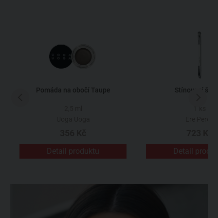
Pomáda na obočí Taupe
Stínovací ště
2,5 ml
1 ks
Uoga Uoga
Ere Perez
356 Kč
723 Kč
Detail produktu
Detail produ