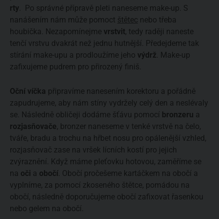
rty
. Po správné přípravě pleti naneseme make-up. S
nanášením nám může pomoct
štětec
nebo třeba
houbička. Nezapomínejme
vrstvit
, tedy raději naneste
tenčí vrstvu dvakrát než jednu hutnější. Předejdeme tak
stírání make-upu a prodloužíme jeho
výdrž
. Make-up
zafixujeme pudrem pro přirozený finiš.
Oční víčka
připravíme nanesením korektoru a pořádně
zapudrujeme, aby nám stíny vydržely celý den a neslévaly
se. Následně obličeji dodáme šťávu pomocí
bronzeru
a
rozjasňovače
, bronzer naneseme v tenké vrstvě na čelo,
tváře, bradu a trochu na hřbet nosu pro opálenější vzhled,
rozjasňovač zase na vršek lícních kostí pro jejich
zvýraznění. Když máme pleťovku hotovou, zaměříme se
na
oči
a
obočí
. Obočí pročešeme kartáčkem na obočí a
vyplníme, za pomocí zkoseného štětce, pomádou na
obočí, následně doporučujeme obočí zafixovat řasenkou
nebo gelem na obočí.