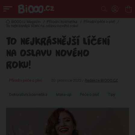
BiOOO.cz Magazin
/
Přírodní kosmetika
/
Přírodní péče o pleť
/
To nejkrásnější líčení na oslavu nového roku!
TO NEJKRÁSNĚJŠÍ LÍČENÍ
NA OSLAVU NOVÉHO
ROKU!
Přírodní péče o pleť
30. prosince 2022 /
Redakce BIOOO.CZ
Dekorativní kosmetika
Make-up
Péče o pleť
Tipy