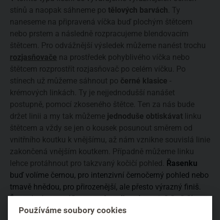
stínů a naopak sáhneme po
tělových barvách
. Ty
naneseme na připravená víčka buď plochým štětcem
nebo prstem a následně rozpracujeme blendovacím
štětcem. Pro odvážnější výsledek můžeme nanést trochu
rozjasňovače
na prostředek pohyblivého víčka nebo
štětcem rozprostřít rozjasňovač po celém víčku. Po
stínech už můžeme sáhnout po
černé
klasice
-
krémových linkách. Ty je nejjednodušší nanášet
postupně, pomocí zkoseného štětce. Ten za nás bude
držet linii a my tak můžeme
jednoduše obtiskávat
linku
štětcem a vždy se jen o kousek posunout směrem od
vnitřního koutku k vnějšímu, až nám vznikne souvislá linie
zakončená vnějším koutkem. Případně můžeme linku
lehce protáhnout pro takzvaný kočičí pohled.
Řasenku
buď volíme černou, pro intenzivní černočerný pohled nebo
tmavě hnědou, pro přirozenější, ale přesto výrazný finiš.
Řasenku lze nanášet
metodou
cik-cak
pro ještě větší
Používáme soubory cookies
objem a délku. Při této metodě nepročesáváme řasy