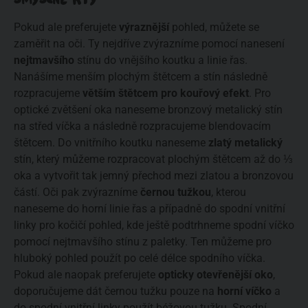
Pokud ale preferujete
výraznější
pohled, můžete se
zaměřit na oči. Ty nejdříve zvýrazníme pomocí nanesení
nejtmavšího
stínu do vnějšího koutku a linie řas.
Nanášíme menším plochým štětcem a stín následně
rozpracujeme
větším štětcem pro kouřový efekt
. Pro
optické zvětšení oka naneseme bronzový metalický stín
na střed víčka a následně rozpracujeme blendovacím
štětcem. Do vnitřního koutku naneseme
zlatý metalický
stín, který můžeme rozpracovat plochým štětcem až do ⅓
oka a vytvořit tak jemný přechod mezi zlatou a bronzovou
částí. Oči pak zvýrazníme
černou tužkou
, kterou
naneseme do horní linie řas a případně do spodní vnitřní
linky pro kočičí pohled, kde ještě podtrhneme spodní víčko
pomocí nejtmavšího stínu z paletky. Ten můžeme pro
hluboký pohled použít po celé délce spodního víčka.
Pokud ale naopak preferujete
opticky
otevřenější oko
,
doporučujeme dát černou tužku pouze na
horní víčko
a
do spodní vnitřní linky použít béžovou tužku. Spodní