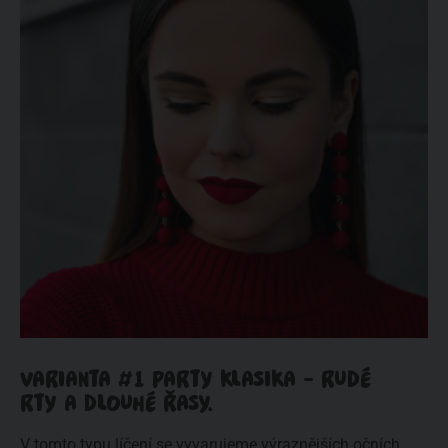
VARIANTA #1 PARTY KLASIKA - RUDÉ
RTY A DLOUHÉ ŘASY.
V tomto typu líčení se vyvarujeme výraznějších očních