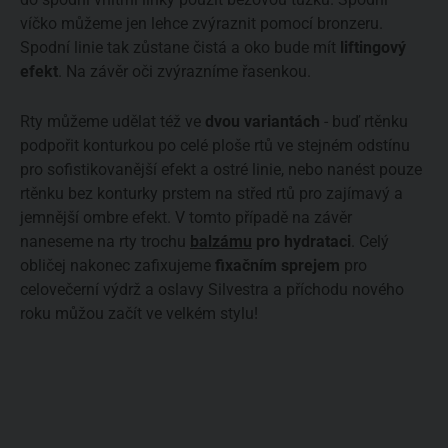
víčko můžeme jen lehce zvýraznit pomocí bronzeru.
Spodní linie tak zůstane čistá a oko bude mít
liftingový
efekt
. Na závěr oči zvýrazníme řasenkou.
Rty můžeme udělat též ve
dvou variantách
- buď rtěnku
podpořit konturkou po celé ploše rtů ve stejném odstínu
pro sofistikovanější efekt a ostré linie, nebo nanést pouze
rtěnku bez konturky prstem na střed rtů pro zajímavý a
jemnější ombre efekt. V tomto případě na závěr
naneseme na rty trochu
balzámu
pro
hydrataci
. Celý
obličej nakonec zafixujeme
fixačním sprejem
pro
celovečerní výdrž a oslavy Silvestra a příchodu nového
roku můžou začít ve velkém stylu!