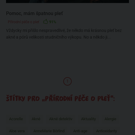
Pomoc, mám špatnou pleť
91%
Přírodní péče o pleť
Vždycky mi přišlo nespravedlivé, že někdo má krásnou pleť bez
akné a pórů velikosti studničního výkopu. No a někdo ji...
1
ŠTÍTKY PRO „PŘÍRODNÍ PÉČE O PLEŤ“:
Acorelle
Akné
Akné detektiv
Aktuality
Alergie
Aloe vera
AnneMarie Börlind
Anti-age
Antioxidanty