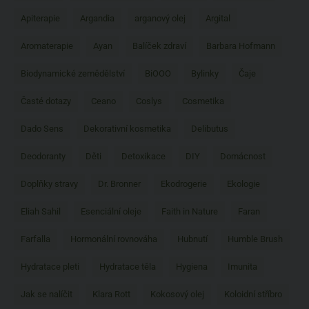
Apiterapie
Argandia
arganový olej
Argital
Aromaterapie
Ayan
Balíček zdraví
Barbara Hofmann
Biodynamické zemědělství
BiOOO
Bylinky
Čaje
Časté dotazy
Ceano
Coslys
Cosmetika
Dado Sens
Dekorativní kosmetika
Delibutus
Deodoranty
Děti
Detoxikace
DIY
Domácnost
Doplňky stravy
Dr. Bronner
Ekodrogerie
Ekologie
Eliah Sahil
Esenciální oleje
Faith in Nature
Faran
Farfalla
Hormonální rovnováha
Hubnutí
Humble Brush
Hydratace pleti
Hydratace těla
Hygiena
Imunita
Jak se nalíčit
Klara Rott
Kokosový olej
Koloidní stříbro