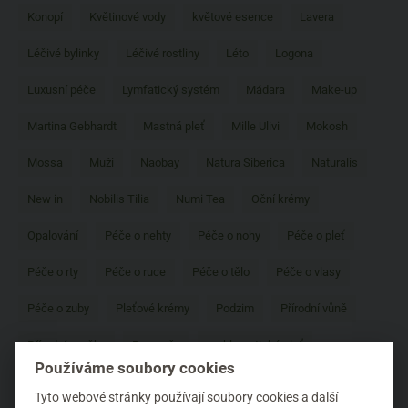
Konopí
Květinové vody
květové esence
Lavera
Léčivé bylinky
Léčivé rostliny
Léto
Logona
Luxusní péče
Lymfatický systém
Mádara
Make-up
Martina Gebhardt
Mastná pleť
Mille Ulivi
Mokosh
Mossa
Muži
Naobay
Natura Siberica
Naturalis
New in
Nobilis Tilia
Numi Tea
Oční krémy
Opalování
Péče o nehty
Péče o nohy
Péče o pleť
Péče o rty
Péče o ruce
Péče o tělo
Péče o vlasy
Péče o zuby
Pleťové krémy
Podzim
Přírodní vůně
Přírodní značky
Pro muže
problematická pleť
Používáme soubory cookies
Prospěšné látky
Proti hmyzu
Proti stárnutí
Tyto webové stránky používají soubory cookies a další