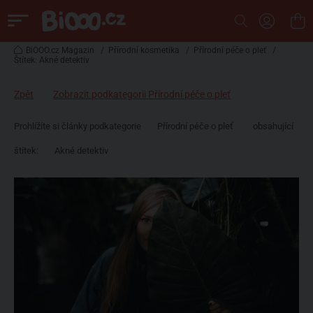
BiOOO.cz Magazin
/
Přírodní kosmetika
/
Přírodní péče o pleť
/
Štítek: Akné detektiv
Zpět
Zobrazit podkategorii Přírodní péče o pleť
Prohlížíte si články podkategorie
Přírodní péče o pleť
obsahující
štítek:
Akné detektiv