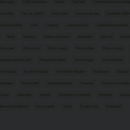
ální oleje
Faith in Nature
Faran
Farfalla
Hormonální rovnováh
Imunita
Jak se nalíčit
Klara Rott
Kokosový olej
Koloidní stříbr
Léčivé rostliny
Léto
Logona
Luxusní péče
Lymfatický systém
Muži
Naobay
Natura Siberica
Naturalis
New in
Nobili
če o pleť
Péče o rty
Péče o ruce
Péče o tělo
Péče o vlasy
problematická pleť
Prospěšné látky
Proti hmyzu
Proti stárnutí
nná másla
Rostlinné oleje
Rostlinné výtažky
Rozhovor
Růžová
portique
Suchá pleť
Superpotraviny
Taoasis
Terranova Health
 Uoga
Valentýn
Vegan
Vitaminy a minerály
Weleda
Začín
ravotní problémy
Zero waste
Zima
Životní styl
Zralá pleť