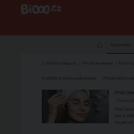
Kosmetika
BiOOO.cz Magazin
/
Přírodní kosmetika
/
Přírodní 
Prohlížíte si články podkategorie
Přírodní péče o pl
Proč (do
Přírodní pé
Proč zařad
pleť a odl
na pleť od