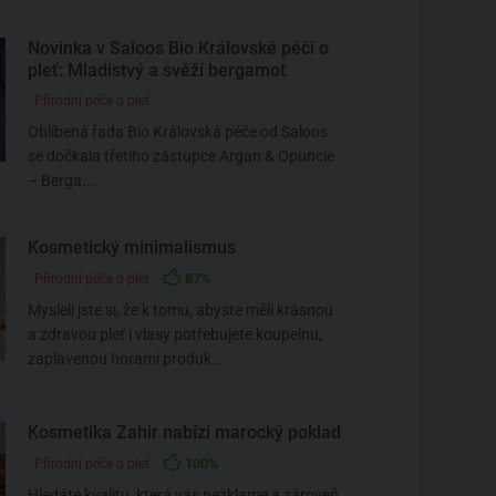
Novinka v Saloos Bio Královské péči o
pleť: Mladistvý a svěží bergamot
Přírodní péče o pleť
Oblíbená řada Bio Královská péče od Saloos
se dočkala třetího zástupce Argan & Opuncie
– Berga...
Kosmetický minimalismus
87%
Přírodní péče o pleť
Mysleli jste si, že k tomu, abyste měli krásnou
a zdravou pleť i vlasy potřebujete koupelnu,
zaplavenou horami produk...
Kosmetika Zahir nabízí marocký poklad
100%
Přírodní péče o pleť
Hledáte kvalitu, která vás nezklame a zároveň