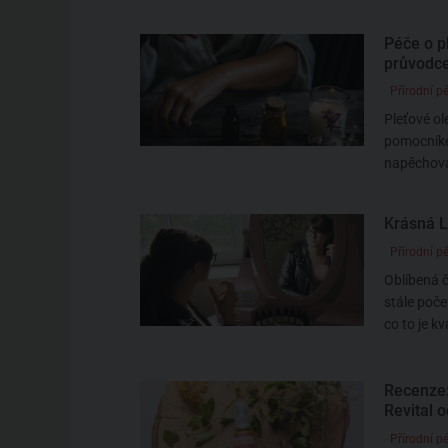
Péče o p
průvodce
Přírodní pé
Pleťové ol
pomocníkem
napěchova
Krásná Lí
Přírodní pé
Oblíbená č
stále poč
co to je kva
Recenze:
Revital 
Přírodní pé