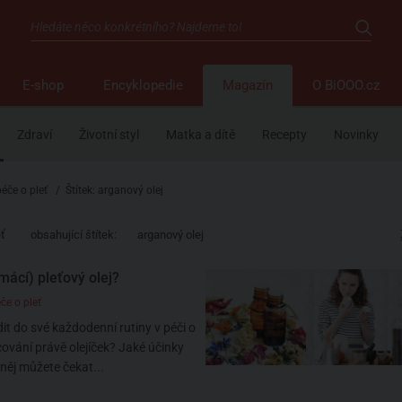
E-shop
Encyklopedie
Magazín
O BiOOO.cz
Zdraví
Životní styl
Matka a dítě
Recepty
Novinky
péče o pleť
/
Štítek: arganový olej
eť
obsahující štítek:
arganový olej
mácí) pleťový olej?
če o pleť
it do své každodenní rutiny v péči o
ičování právě olejíček? Jaké účinky
 něj můžete čekat...