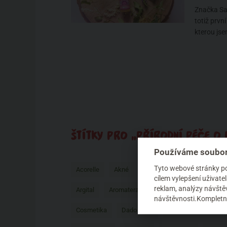
Značka Sal
totiž prvn
kterou jse
ŠTÍTKY PRO „PŘÍRODNÍ PÉČE O P
Používáme soubor
Tyto webové stránky pou
Acorelle
Akné
Akné detektiv
Aktuality
cílem vylepšení uživat
reklam, analýzy návštěv
Argital
Aromaterapie
Ayan
Balíček zdra
návštěvnosti.Kompletní
Cosmetika
Dado Sens
Dekorativní kosmeti