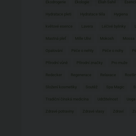
Ekodrogerie
Ekologie
Eliah Sahil
Esenci
Hydratace pleti
Hydratace těla
Hygiena
květové esence
Lavera
Léčivé bylinky
Mastná pleť
Mille Ulivi
Mokosh
Mossa
Opalování
Péče o nehty
Péče o nohy
Pé
Přírodní vůně
Přírodní značky
Pro muže
Redecker
Regenerace
Relaxace
Rostli
Složení kosmetiky
Soutěž
Spa Magic
S
Tradiční čínská medicína
Udržitelnost
Uoga
Zdravé potraviny
Zdravé vlasy
Zdraví
Zd