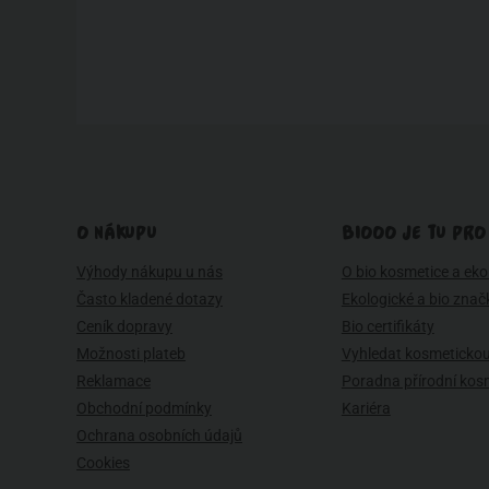
O NÁKUPU
BIOOO JE TU PRO
Výhody nákupu u nás
O bio kosmetice a eko 
Často kladené dotazy
Ekologické a bio znač
Ceník dopravy
Bio certifikáty
Možnosti plateb
Vyhledat kosmetickou
Reklamace
Poradna přírodní kos
Obchodní podmínky
Kariéra
Ochrana osobních údajů
Cookies