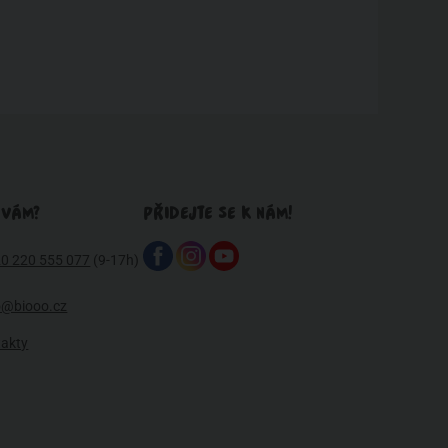
 VÁM?
PŘIDEJTE SE K NÁM!
0 220 555 077
(9-17h)
o@biooo.cz
takty