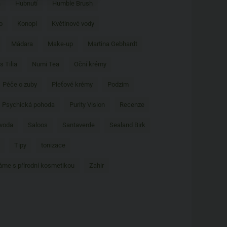
a
Hubnutí
Humble Brush
o
Konopí
Květinové vody
Mádara
Make-up
Martina Gebhardt
s Tilia
Numi Tea
Oční krémy
Péče o zuby
Pleťové krémy
Podzim
Psychická pohoda
Purity Vision
Recenze
 voda
Saloos
Santaverde
Sealand Birk
Tipy
tonizace
áme s přírodní kosmetikou
Zahir