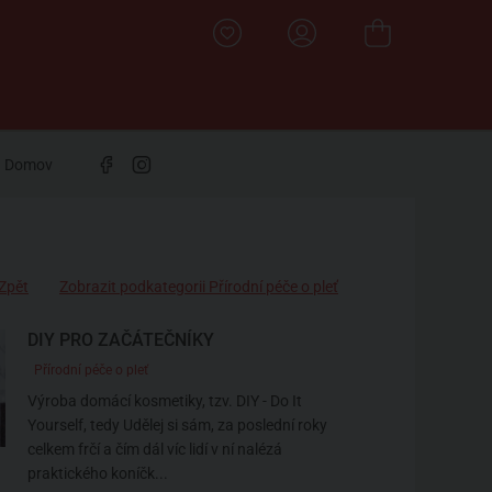
Domov
Zpět
Zobrazit podkategorii Přírodní péče o pleť
DIY PRO ZAČÁTEČNÍKY
Přírodní péče o pleť
Výroba domácí kosmetiky, tzv. DIY - Do It
Yourself, tedy Udělej si sám, za poslední roky
celkem frčí a čím dál víc lidí v ní nalézá
praktického koníčk...