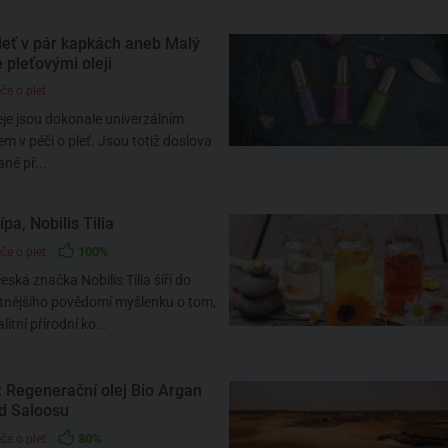
leť v pár kapkách aneb Malý
 pleťovými oleji
če o pleť
eje jsou dokonale univerzálním
 v péči o pleť. Jsou totiž doslova
né př...
pa, Nobilis Tilia
100%
če o pleť
eská značka Nobilis Tilia šíří do
etnějšího povědomí myšlenku o tom,
litní přírodní ko...
 Regenerační olej Bio Argan
od Saloosu
80%
če o pleť