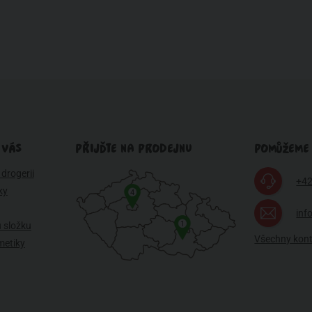
 VÁS
PŘIJĎTE NA PRODEJNU
POMŮŽEME
drogerii
+42
ky
4
inf
1
 složku
Všechny kon
metiky