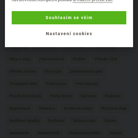
Mossa
Muži
Naobay
Natura Siberica
Naturalis
Souhlasím se vším
New in
Nobilis Tilia
Numi Tea
Oční krémy
Nastavení cookies
Opalování
Péče o nehty
Péče o nohy
Péče o pleť
Péče o rty
Péče o ruce
Péče o tělo
Péče o vlasy
Péče o zuby
Pleťové krémy
Podzim
Přírodní vůně
Přírodní značky
Pro muže
problematická pleť
Prospěšné látky
Proti hmyzu
Proti stárnutí
Psychická pohoda
Purity Vision
Recenze
Redecker
Regenerace
Relaxace
Rostlinná másla
Rostlinné oleje
Rostlinné výtažky
Rozhovor
Růžová voda
Saloos
Santaverde
Sealand Birk
Složení kosmetiky
Soutěž