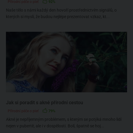
92%
Přírodní péče o pleť
Naše tělo s námi každý den hovoří prostřednictvím signálů, o
kterých si myslí, že budou nejlépe prezentovat vzkaz, kt...
Jak si poradit s akné přírodní cestou
79%
Přírodní péče o pleť
Akné je nepříjemným problémem, s kterým se potýká mnoho lidí
nejen v pubertě, ale i v dospělosti. Bolí, špatně se hoj...