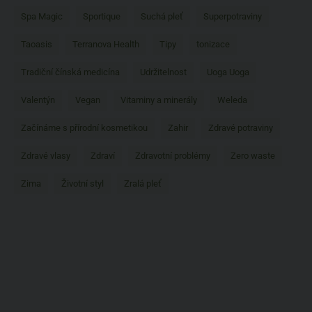
Spa Magic
Sportique
Suchá pleť
Superpotraviny
Taoasis
Terranova Health
Tipy
tonizace
Tradiční čínská medicína
Udržitelnost
Uoga Uoga
Valentýn
Vegan
Vitaminy a minerály
Weleda
Začínáme s přírodní kosmetikou
Zahir
Zdravé potraviny
Zdravé vlasy
Zdraví
Zdravotní problémy
Zero waste
Zima
Životní styl
Zralá pleť