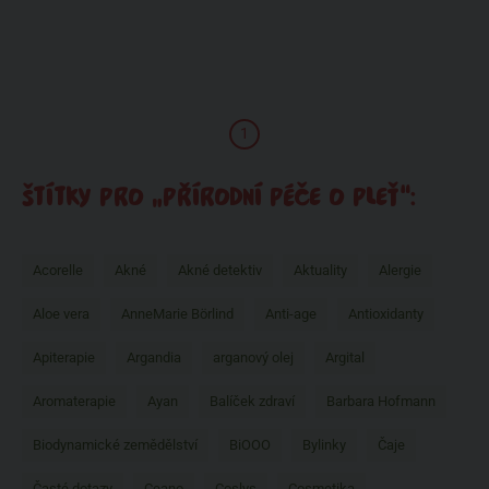
1
ŠTÍTKY PRO „PŘÍRODNÍ PÉČE O PLEŤ“:
Acorelle
Akné
Akné detektiv
Aktuality
Alergie
Aloe vera
AnneMarie Börlind
Anti-age
Antioxidanty
Apiterapie
Argandia
arganový olej
Argital
Aromaterapie
Ayan
Balíček zdraví
Barbara Hofmann
Biodynamické zemědělství
BiOOO
Bylinky
Čaje
Časté dotazy
Ceano
Coslys
Cosmetika