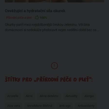
Osvěžující a hydratační síla okurek
100%
Přírodní péče o pleť
Okurky patří mezi nejoblíbenější českou zeleninu. Většina
domácností si nedokáže představit nejen nedělní oběd bez os...
1
ŠTÍTKY PRO „PŘÍRODNÍ PÉČE O PLEŤ“:
Acorelle
Akné
Akné detektiv
Aktuality
Alergie
Aloe vera
AnneMarie Börlind
Anti-age
Antioxidanty