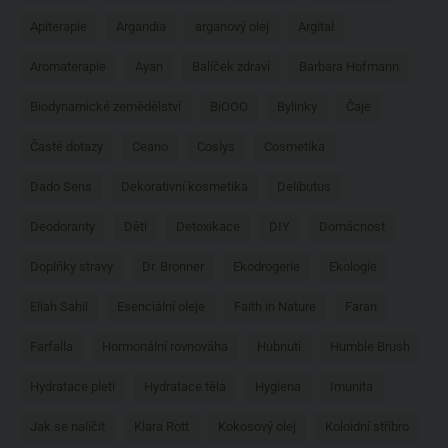
Apiterapie
Argandia
arganový olej
Argital
Aromaterapie
Ayan
Balíček zdraví
Barbara Hofmann
Biodynamické zemědělství
BiOOO
Bylinky
Čaje
Časté dotazy
Ceano
Coslys
Cosmetika
Dado Sens
Dekorativní kosmetika
Delibutus
Deodoranty
Děti
Detoxikace
DIY
Domácnost
Doplňky stravy
Dr. Bronner
Ekodrogerie
Ekologie
Eliah Sahil
Esenciální oleje
Faith in Nature
Faran
Farfalla
Hormonální rovnováha
Hubnutí
Humble Brush
Hydratace pleti
Hydratace těla
Hygiena
Imunita
Jak se nalíčit
Klara Rott
Kokosový olej
Koloidní stříbro