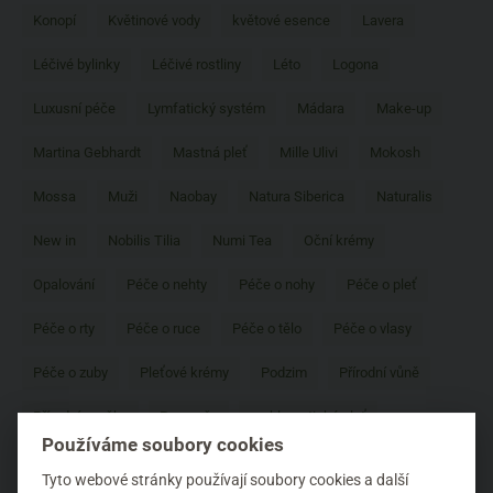
Konopí
Květinové vody
květové esence
Lavera
Léčivé bylinky
Léčivé rostliny
Léto
Logona
Luxusní péče
Lymfatický systém
Mádara
Make-up
Martina Gebhardt
Mastná pleť
Mille Ulivi
Mokosh
Mossa
Muži
Naobay
Natura Siberica
Naturalis
New in
Nobilis Tilia
Numi Tea
Oční krémy
Opalování
Péče o nehty
Péče o nohy
Péče o pleť
Péče o rty
Péče o ruce
Péče o tělo
Péče o vlasy
Péče o zuby
Pleťové krémy
Podzim
Přírodní vůně
Přírodní značky
Pro muže
problematická pleť
Používáme soubory cookies
Prospěšné látky
Proti hmyzu
Proti stárnutí
Tyto webové stránky používají soubory cookies a další