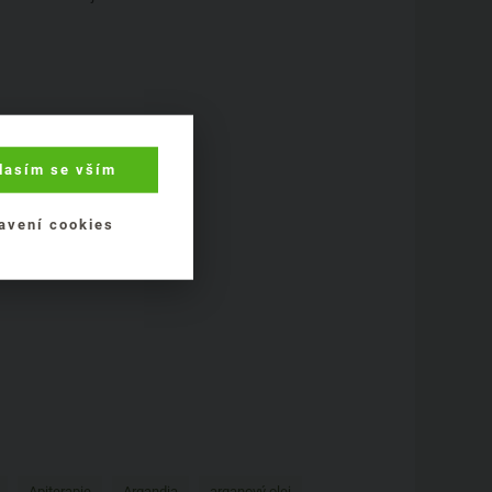
lasím se vším
avení cookies
Apiterapie
Argandia
arganový olej