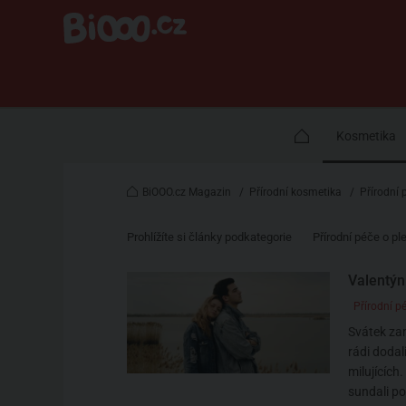
Kosmetika
BiOOO.cz Magazin
/
Přírodní kosmetika
/
Přírodní 
Prohlížíte si články podkategorie
Přírodní péče o pl
Valentýn
Přírodní pé
Svátek za
rádi dodal
milujících.
sundali po