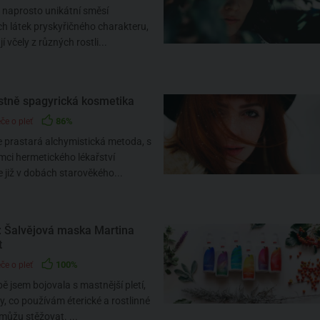
e naprosto unikátní směsí
ch látek pryskyřičného charakteru,
jí včely z různých rostli...
astně spagyrická kosmetika
86%
če o pleť
e prastará alchymistická metoda, s
ámci hermetického lékařství
již v dobách starověkého...
 Šalvějová maska Martina
t
100%
če o pleť
 jsem bojovala s mastnější pletí,
y, co používám éterické a rostlinné
emůžu stěžovat. ...