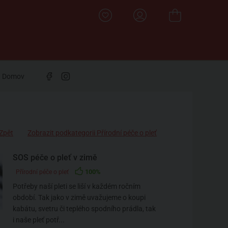
Domov
Zpět
Zobrazit podkategorii Přírodní péče o pleť
SOS péče o pleť v zimě
100%
Přírodní péče o pleť
Potřeby naší pleti se liší v každém ročním
období. Tak jako v zimě uvažujeme o koupi
kabátu, svetru či teplého spodního prádla, tak
i naše pleť potř...