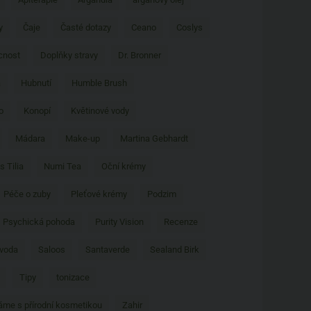
y
Čaje
Časté dotazy
Ceano
Coslys
nost
Doplňky stravy
Dr. Bronner
a
Hubnutí
Humble Brush
o
Konopí
Květinové vody
Mádara
Make-up
Martina Gebhardt
s Tilia
Numi Tea
Oční krémy
Péče o zuby
Pleťové krémy
Podzim
Psychická pohoda
Purity Vision
Recenze
 voda
Saloos
Santaverde
Sealand Birk
Tipy
tonizace
áme s přírodní kosmetikou
Zahir