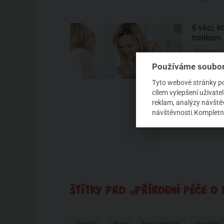
6 věcí, 
tonikum
Přírodní pé
Používáme soubor
Každý snad
čistit. Rá
Tyto webové stránky pou
odlíčit a d
cílem vylepšení uživat
reklam, analýzy návštěv
návštěvnosti.Kompletní
ŠTÍTKY PRO „PŘÍRODNÍ PÉČE O P
Acorelle
Akné
Akné detektiv
Aktuality