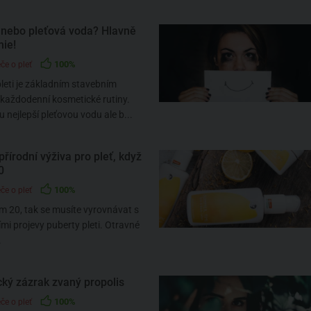
nebo pleťová voda? Hlavně
ie!
100%
če o pleť
leti je základním stavebním
aždodenní kosmetické rutiny.
u nejlepší pleťovou vodu ale b...
přírodní výživa pro pleť, když
0
100%
če o pleť
m 20, tak se musíte vyrovnávat s
ími projevy puberty pleti. Otravné
.
ký zázrak zvaný propolis
100%
če o pleť