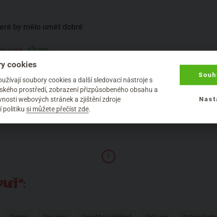
které by mělo umět dobré
71%
če o pleť
y cookies
 ví, že pleť je vhodné důkladně
no zbavit potu a mazu, večer zase
Souh
žívají soubory cookies a další sledovací nástroje s
ůkladně vyčistit. Ka...
elského prostředí, zobrazení přizpůsobeného obsahu a
nosti webových stránek a zjištění zdroje
Nast
 politiku
si můžete přečíst zde
.
1
LEŤ“:
Alergie
Aloe vera
AnneMarie Börlind
Anti-age
Antioxidanty