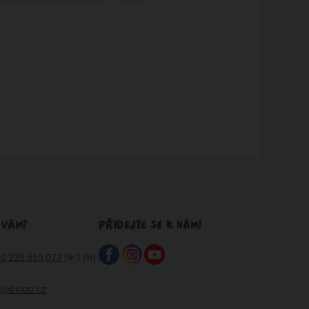
 VÁM?
PŘIDEJTE SE K NÁM!
0 220 555 077
(9-17h)
o@biooo.cz