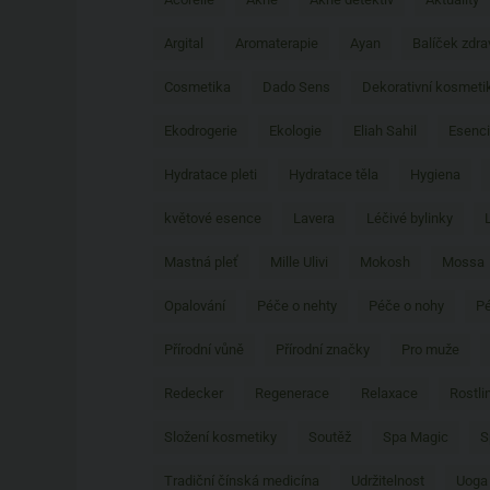
Argital
Aromaterapie
Ayan
Balíček zdra
Cosmetika
Dado Sens
Dekorativní kosmeti
Ekodrogerie
Ekologie
Eliah Sahil
Esenci
Hydratace pleti
Hydratace těla
Hygiena
květové esence
Lavera
Léčivé bylinky
Mastná pleť
Mille Ulivi
Mokosh
Mossa
Opalování
Péče o nehty
Péče o nohy
Pé
Přírodní vůně
Přírodní značky
Pro muže
Redecker
Regenerace
Relaxace
Rostli
Složení kosmetiky
Soutěž
Spa Magic
S
Tradiční čínská medicína
Udržitelnost
Uoga