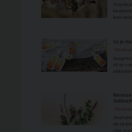
Propolis j
bioaktivní
které sbíra
Co je vl
Přírodní pé
Spagyrie j
níž se v r
setkáváme 
Recenze:
Gebhard
Přírodní pé
Dlouhodobě
ale od dob
oleje, si n