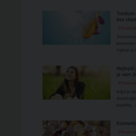
Tonikum 
bez chem
Přírodní pé
Tonizace p
kamenem k
Vybrat si t
Nejlepší 
je vám 2
Přírodní pé
Když je vá
doznívajíc
pupínky, ..
Kosmetic
Přírodní pé