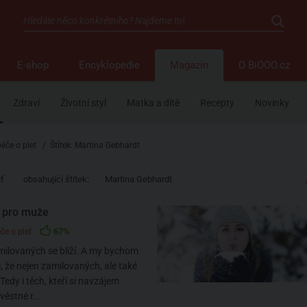
E-shop
Encyklopedie
Magazín
O BiOOO.cz
Zdraví
Životní styl
Matka a dítě
Recepty
Novinky
péče o pleť
/
Štítek: Martina Gebhardt
eť
obsahující štítek:
Martina Gebhardt
 pro muže
67%
če o pleť
milovaných se blíží. A my bychom
i, že nejen zamilovaných, ale také
 Tedy i těch, kteří si navzájem
věstné r...