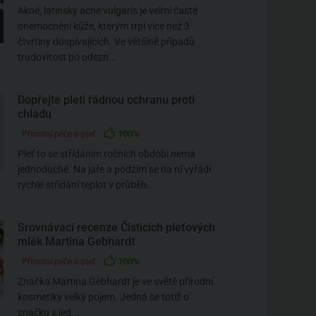
Akné, latinsky acne vulgaris je velmi časté
onemocnění kůže, kterým trpí více než 3
čtvrtiny dospívajících. Ve většině případů
trudovitost po odezn...
Dopřejte pleti řádnou ochranu proti
chladu
100%
Přírodní péče o pleť
Pleť to se střídáním ročních období nemá
jednoduché. Na jaře a podzim se na ní vyřádí
rychlé střídání teplot v průběh...
Srovnávací recenze Čisticích pleťových
mlék Martina Gebhardt
100%
Přírodní péče o pleť
Značka Martina Gebhardt je ve světě přírodní
kosmetiky velký pojem. Jedná se totiž o
značku s jed...