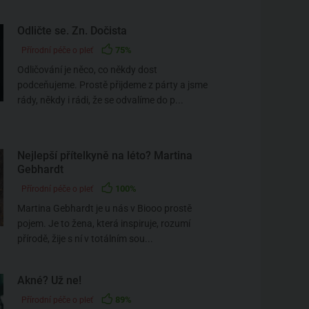
Odličte se. Zn. Dočista
75%
Přírodní péče o pleť
Odličování je něco, co někdy dost
podceňujeme. Prostě přijdeme z párty a jsme
rády, někdy i rádi, že se odvalíme do p...
Nejlepší přítelkyně na léto? Martina
Gebhardt
100%
Přírodní péče o pleť
Martina Gebhardt je u nás v Biooo prostě
pojem. Je to žena, která inspiruje, rozumí
přírodě, žije s ní v totálním sou...
Akné? Už ne!
89%
Přírodní péče o pleť