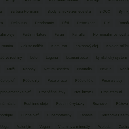
ví
Barbara Hofmann
Biodynamické zemědělství
BiOOO
Bylink
ka
Delibutus
Deodoranty
Děti
Detoxikace
DIY
Domác
ální oleje
Faith in Nature
Faran
Farfalla
Hormonální rovnováh
Imunita
Jak se nalíčit
Klara Rott
Kokosový olej
Koloidní stříbr
Léčivé rostliny
Léto
Logona
Luxusní péče
Lymfatický systém
Muži
Naobay
Natura Siberica
Naturalis
New in
Nobili
če o pleť
Péče o rty
Péče o ruce
Péče o tělo
Péče o vlasy
problematická pleť
Prospěšné látky
Proti hmyzu
Proti stárnutí
nná másla
Rostlinné oleje
Rostlinné výtažky
Rozhovor
Růžová
portique
Suchá pleť
Superpotraviny
Taoasis
Terranova Health
 Uoga
Valentýn
Vegan
Vitaminy a minerály
Weleda
Začín