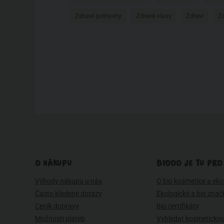
Zdravé potraviny
Zdravé vlasy
Zdraví
Zd
O NÁKUPU
BIOOO JE TU PRO
Výhody nákupu u nás
O bio kosmetice a eko 
Často kladené dotazy
Ekologické a bio znač
Ceník dopravy
Bio certifikáty
Možnosti plateb
Vyhledat kosmetickou