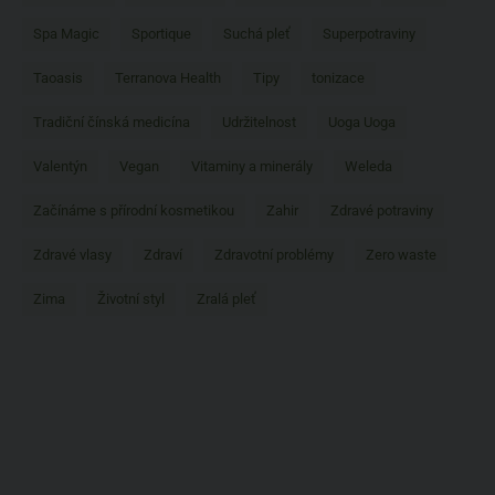
Spa Magic
Sportique
Suchá pleť
Superpotraviny
Taoasis
Terranova Health
Tipy
tonizace
Tradiční čínská medicína
Udržitelnost
Uoga Uoga
Valentýn
Vegan
Vitaminy a minerály
Weleda
Začínáme s přírodní kosmetikou
Zahir
Zdravé potraviny
Zdravé vlasy
Zdraví
Zdravotní problémy
Zero waste
Zima
Životní styl
Zralá pleť