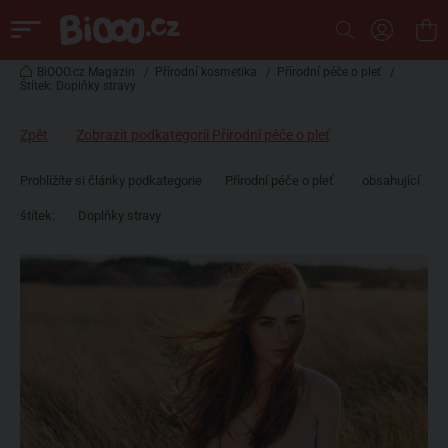
BiOOO.cz Magazin
/
Přírodní kosmetika
/
Přírodní péče o pleť
/
Štítek: Doplňky stravy
Zpět
Zobrazit podkategorii Přírodní péče o pleť
Prohlížíte si články podkategorie
Přírodní péče o pleť
obsahující
štítek:
Doplňky stravy