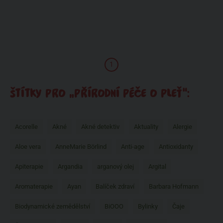
1
ŠTÍTKY PRO „PŘÍRODNÍ PÉČE O PLEŤ“:
Acorelle
Akné
Akné detektiv
Aktuality
Alergie
Aloe vera
AnneMarie Börlind
Anti-age
Antioxidanty
Apiterapie
Argandia
arganový olej
Argital
Aromaterapie
Ayan
Balíček zdraví
Barbara Hofmann
Biodynamické zemědělství
BiOOO
Bylinky
Čaje