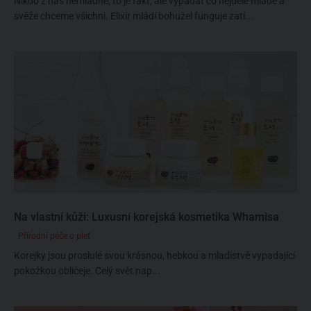
Nikdo z nás nemládne, to je fakt, ale vypadat co nejdéle mladě a
svěže chceme všichni. Elixír mládí bohužel funguje zatí...
Na vlastní kůži: Luxusní korejská kosmetika Whamisa
Přírodní péče o pleť
Korejky jsou proslulé svou krásnou, hebkou a mladistvě vypadající
pokožkou obličeje. Celý svět nap...