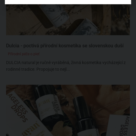
Dulcia - poctivá přírodní kosmetika se slovenskou duší
Přírodní péče o pleť
DULCIA natural je ručně vyráběná, živná kosmetika vycházející z
rodinné tradice. Propojuje to nejl...