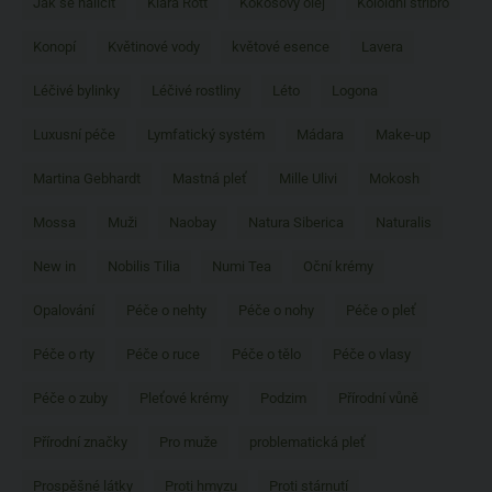
Jak se nalíčit
Klara Rott
Kokosový olej
Koloidní stříbro
Konopí
Květinové vody
květové esence
Lavera
Léčivé bylinky
Léčivé rostliny
Léto
Logona
Luxusní péče
Lymfatický systém
Mádara
Make-up
Martina Gebhardt
Mastná pleť
Mille Ulivi
Mokosh
Mossa
Muži
Naobay
Natura Siberica
Naturalis
New in
Nobilis Tilia
Numi Tea
Oční krémy
Opalování
Péče o nehty
Péče o nohy
Péče o pleť
Péče o rty
Péče o ruce
Péče o tělo
Péče o vlasy
Péče o zuby
Pleťové krémy
Podzim
Přírodní vůně
Přírodní značky
Pro muže
problematická pleť
Prospěšné látky
Proti hmyzu
Proti stárnutí