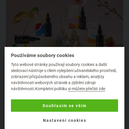
Používáme soubory cookies
Tyto webové stránky používají soubory cookies a další
Oio Lab: Designové pleťové oleje s extra výživnou silou
sledovací nástroje s cílem vylepšení uživatelského prostředí,
Přírodní péče o pleť
zobrazení přizpůsobeného obsahu a reklam, analýzy
Oio Lab je polská značka péče o pleť, zahrnující naprosto
návštěvnosti webových stránek a zjištění zdroje
návštěvnosti.Kompletní politiku
si můžete přečíst zde
.
jedinečné oleje, které si zamilovala nap...
Souhlasím se vším
Nastavení cookies