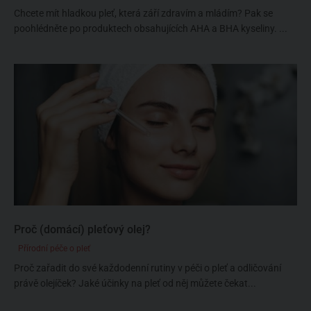
Chcete mít hladkou pleť, která září zdravím a mládím? Pak se
poohlédněte po produktech obsahujících AHA a BHA kyseliny. ...
Proč (domácí) pleťový olej?
Přírodní péče o pleť
Proč zařadit do své každodenní rutiny v péči o pleť a odličování
právě olejíček? Jaké účinky na pleť od něj můžete čekat...