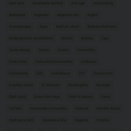
Aloe vera
AnneMarie Börlind
Anti-age
Antioxidanty
Apiterapie
Argandia
arganový olej
Argital
Aromaterapie
Ayan
Balíček zdraví
Barbara Hofmann
Biodynamické zemědělství
BiOOO
Bylinky
Čaje
Časté dotazy
Ceano
Coslys
Cosmetika
Dado Sens
Dekorativní kosmetika
Delibutus
Deodoranty
Děti
Detoxikace
DIY
Domácnost
Doplňky stravy
Dr. Bronner
Ekodrogerie
Ekologie
Eliah Sahil
Esenciální oleje
Faith in Nature
Faran
Farfalla
Hormonální rovnováha
Hubnutí
Humble Brush
Hydratace pleti
Hydratace těla
Hygiena
Imunita