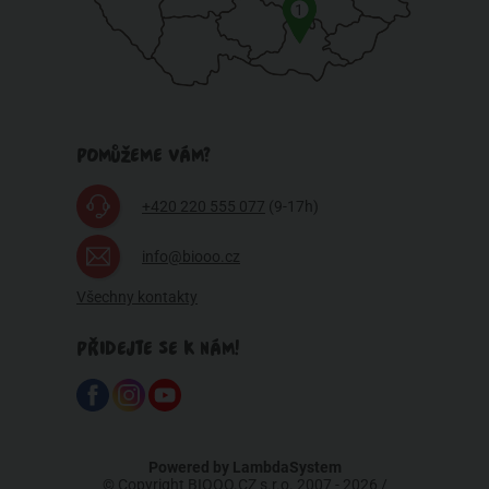
1
POMŮŽEME VÁM?
+420 220 555 077
(9-17h)
info@biooo.cz
Všechny kontakty
PŘIDEJTE SE K NÁM!
Powered by
LambdaSystem
© Copyright BIOOO.CZ s.r.o. 2007 - 2026 /