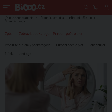
BiOOO.cz Magazin
/
Přírodní kosmetika
/
Přírodní péče o pleť
/
Štítek: Anti-age
Zpět
Zobrazit podkategorii Přírodní péče o pleť
Prohlížíte si články podkategorie
Přírodní péče o pleť
obsahující
štítek:
Anti-age