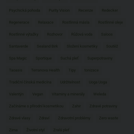
Psychická pohoda
Purity Vision
Recenze
Redecker
Regenerace
Relaxace
Rostlinná másla
Rostlinné oleje
Rostlinné výtažky
Rozhovor
Růžová voda
Saloos
Santaverde
Sealand Birk
Složení kosmetiky
Soutěž
Spa Magic
Sportique
Suchá pleť
Superpotraviny
Taoasis
Terranova Health
Tipy
tonizace
Tradiční čínská medicína
Udržitelnost
Uoga Uoga
Valentýn
Vegan
Vitaminy a minerály
Weleda
Začínáme s přírodní kosmetikou
Zahir
Zdravé potraviny
Zdravé vlasy
Zdraví
Zdravotní problémy
Zero waste
Zima
Životní styl
Zralá pleť