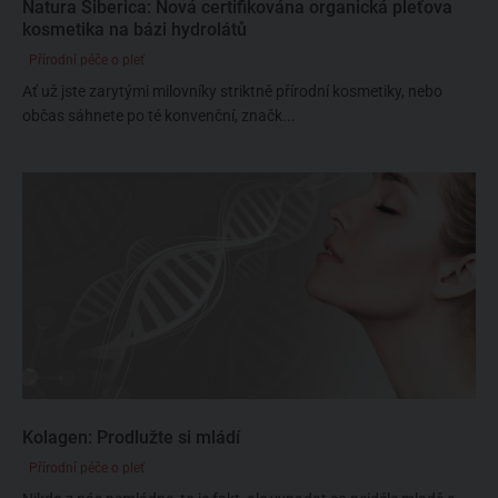
Natura Siberica: Nová certifikována organická pleťova
kosmetika na bázi hydrolátů
Přírodní péče o pleť
Ať už jste zarytými milovníky striktně přírodní kosmetiky, nebo
občas sáhnete po té konvenční, značk...
Kolagen: Prodlužte si mládí
Přírodní péče o pleť