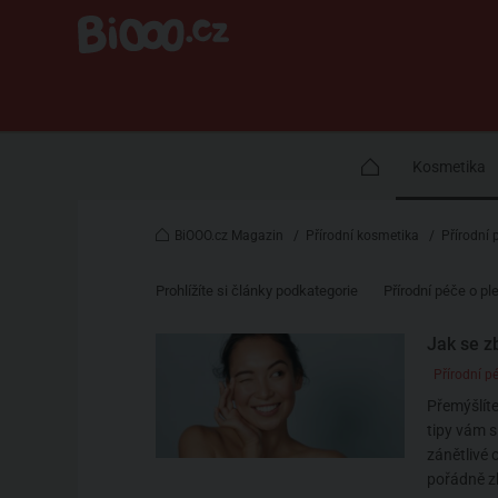
Kosmetika
BiOOO.cz Magazin
/
Přírodní kosmetika
/
Přírodní 
Prohlížíte si články podkategorie
Přírodní péče o pl
Jak se z
Přírodní pé
Přemýšlíte
tipy vám 
zánětlivé
pořádně zk