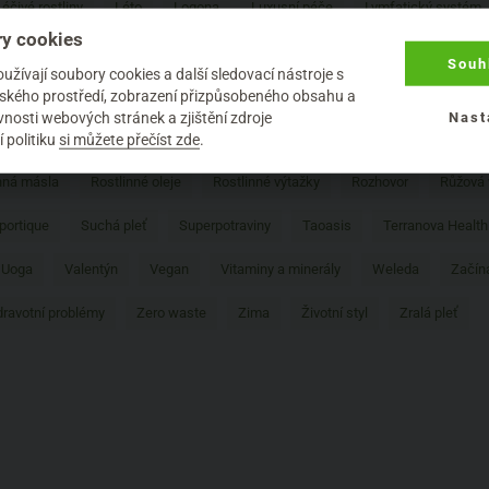
Léčivé rostliny
Léto
Logona
Luxusní péče
Lymfatický systém
y cookies
Muži
Naobay
Natura Siberica
Naturalis
New in
Nobili
Souh
žívají soubory cookies a další sledovací nástroje s
če o pleť
Péče o rty
Péče o ruce
Péče o tělo
Péče o vlasy
elského prostředí, zobrazení přizpůsobeného obsahu a
nosti webových stránek a zjištění zdroje
Nast
problematická pleť
Prospěšné látky
Proti hmyzu
Proti stárnutí
 politiku
si můžete přečíst zde
.
nná másla
Rostlinné oleje
Rostlinné výtažky
Rozhovor
Růžová
portique
Suchá pleť
Superpotraviny
Taoasis
Terranova Health
 Uoga
Valentýn
Vegan
Vitaminy a minerály
Weleda
Začín
ravotní problémy
Zero waste
Zima
Životní styl
Zralá pleť