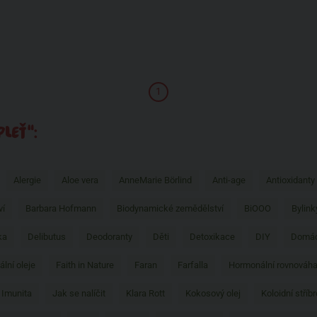
1
LEŤ“:
Alergie
Aloe vera
AnneMarie Börlind
Anti-age
Antioxidanty
ví
Barbara Hofmann
Biodynamické zemědělství
BiOOO
Bylink
ka
Delibutus
Deodoranty
Děti
Detoxikace
DIY
Domác
ální oleje
Faith in Nature
Faran
Farfalla
Hormonální rovnováh
Imunita
Jak se nalíčit
Klara Rott
Kokosový olej
Koloidní stříbr