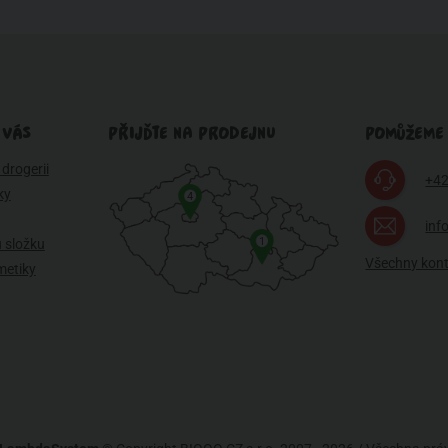
 VÁS
PŘIJĎTE NA PRODEJNU
POMŮŽEME
drogerii
+42
ky
4
inf
1
 složku
Všechny kon
metiky