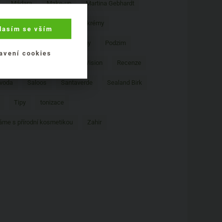
Mádara
Make-up
Martina Gebhardt
s Tilia
Numi Tea
Oční krémy
lasím se vším
Péče o zuby
Pleťové krémy
Podzim
avení cookies
Psychická pohoda
Purity Vision
Recenze
 voda
Saloos
Santaverde
Sealand Birk
Tipy
tonizace
áme s přírodní kosmetikou
Zahir