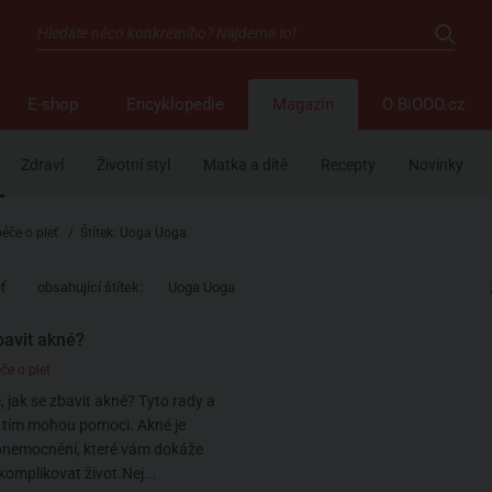
E-shop
Encyklopedie
Magazín
O BiOOO.cz
Zdraví
Životní styl
Matka a dítě
Recepty
Novinky
péče o pleť
/
Štítek: Uoga Uoga
eť
obsahující štítek:
Uoga Uoga
bavit akné?
če o pleť
, jak se zbavit akné? Tyto rady a
s tím mohou pomoci. Akné je
 onemocnění, které vám dokáže
omplikovat život.Nej...