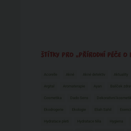
ŠTÍTKY PRO „PŘÍRODNÍ PÉČE O P
Acorelle
Akné
Akné detektiv
Aktuality
Argital
Aromaterapie
Ayan
Balíček zdra
Cosmetika
Dado Sens
Dekorativní kosmeti
Ekodrogerie
Ekologie
Eliah Sahil
Esenci
Hydratace pleti
Hydratace těla
Hygiena