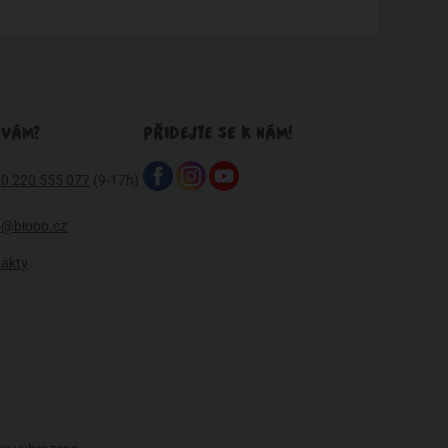
 VÁM?
PŘIDEJTE SE K NÁM!
0 220 555 077
(9-17h)
o@biooo.cz
takty