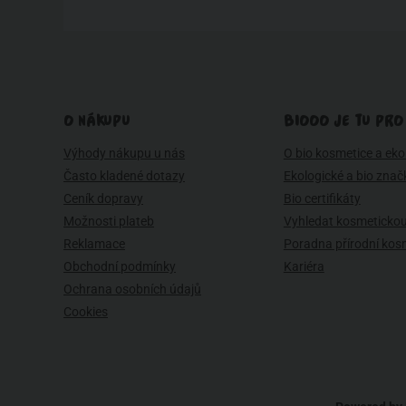
O NÁKUPU
BIOOO JE TU PRO
Výhody nákupu u nás
O bio kosmetice a eko 
Často kladené dotazy
Ekologické a bio znač
Ceník dopravy
Bio certifikáty
Možnosti plateb
Vyhledat kosmetickou
Reklamace
Poradna přírodní kos
Obchodní podmínky
Kariéra
Ochrana osobních údajů
Cookies