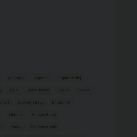
Apiterapie
Argandia
arganový olej
y
Čaje
Časté dotazy
Ceano
Coslys
nost
Doplňky stravy
Dr. Bronner
a
Hubnutí
Humble Brush
o
Konopí
Květinové vody