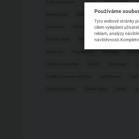
květové esence
Lavera
Léčivé bylinky
Používáme soubor
Mastná pleť
Mille Ulivi
Mokosh
Mossa
Tyto webové stránky pou
Opalování
Péče o nehty
Péče o nohy
Pé
cílem vylepšení uživat
reklam, analýzy návštěv
Přírodní vůně
Přírodní značky
Pro muže
návštěvnosti.Kompletní
Redecker
Regenerace
Relaxace
Rostli
Složení kosmetiky
Soutěž
Spa Magic
S
Tradiční čínská medicína
Udržitelnost
Uoga
Zdravé potraviny
Zdravé vlasy
Zdraví
Zd