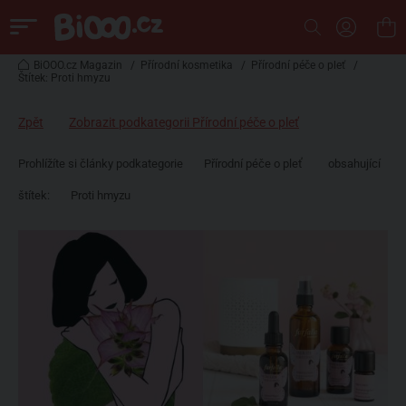
BiOOO.cz Magazin
/
Přírodní kosmetika
/
Přírodní péče o pleť
/
Štítek: Proti hmyzu
Zpět
Zobrazit podkategorii Přírodní péče o pleť
Prohlížíte si články podkategorie
Přírodní péče o pleť
obsahující
štítek:
Proti hmyzu