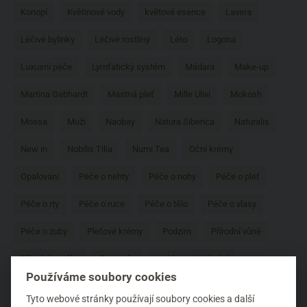
Konopí
Květinové vody
květové esence
Lavera
Léčivé bylinky
Léčivé rostliny
Léto
Logona
Luxusní péče
Lymfatický systém
Mádara
Make-up
Martina Gebhardt
Mastná pleť
Mille Ulivi
Mokosh
Mossa
Muži
Naobay
Natura Siberica
Naturalis
New in
Nobilis Tilia
Numi Tea
Oční krémy
Opalování
Péče o nehty
Péče o nohy
Péče o pleť
Péče o rty
Péče o ruce
Péče o tělo
Péče o vlasy
Péče o zuby
Pleťové krémy
Podzim
Přírodní vůně
Přírodní značky
Pro muže
problematická pleť
Používáme soubory cookies
Prospěšné látky
Proti hmyzu
Proti stárnutí
Tyto webové stránky používají soubory cookies a další