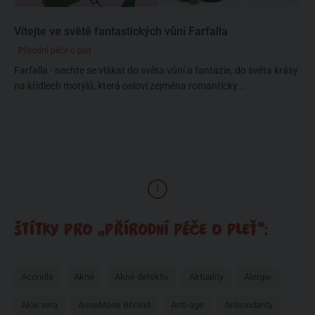
Vítejte ve světě fantastických vůní Farfalla
Přírodní péče o pleť
Farfalla - nechte se vlákat do světa vůní a fantazie, do světa krásy
na křídlech motýlů, která osloví zejména romanticky...
1
ŠTÍTKY PRO „PŘÍRODNÍ PÉČE O PLEŤ“:
Acorelle
Akné
Akné detektiv
Aktuality
Alergie
Aloe vera
AnneMarie Börlind
Anti-age
Antioxidanty