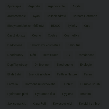
Apiterapie
Argandia
arganový olej
Argital
Aromaterapie
Ayan
Balíček zdraví
Barbara Hofmann
Biodynamické zemědělství
BiOOO
Bylinky
Čaje
Časté dotazy
Ceano
Coslys
Cosmetika
Dado Sens
Dekorativní kosmetika
Delibutus
Deodoranty
Děti
Detoxikace
DIY
Domácnost
Doplňky stravy
Dr. Bronner
Ekodrogerie
Ekologie
Eliah Sahil
Esenciální oleje
Faith in Nature
Faran
Farfalla
Hormonální rovnováha
Hubnutí
Humble Brush
Hydratace pleti
Hydratace těla
Hygiena
Imunita
Jak se nalíčit
Klara Rott
Kokosový olej
Koloidní stříbro