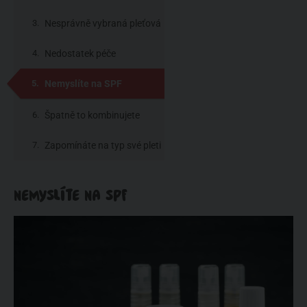
Nesprávně vybraná pleťová
péče
Nedostatek péče
Nemyslíte na SPF
Špatně to kombinujete
Zapomínáte na typ své pleti
NEMYSLÍTE NA SPF