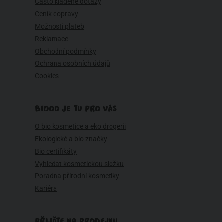
Často kladené dotazy
Ceník dopravy
Možnosti plateb
Reklamace
Obchodní podmínky
Ochrana osobních údajů
Cookies
BIOOO JE TU PRO VÁS
O bio kosmetice a eko drogerii
Ekologické a bio značky
Bio certifikáty
Vyhledat kosmetickou složku
Poradna přírodní kosmetiky
Kariéra
PŘIJĎTE NA PRODEJNU