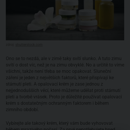
zdroj:
shutterstock.com
Ono se to nezdá, ale v zimě taky svítí slunko. A tuto zimu
svítí o dost víc, než je na zimu obvyklé. No a určitě to víme
všichni, takže není třeba se moc opakovat. Sluneční
záření je jeden z největších faktorů, které přispívají ke
stárnutí pleti. A opalovací krém je zase jednou z
nejjednodušších věcí, které můžeme udělat proti stárnutí
pleti a tvorbě vrásek. Proto je důležité používat opalovací
krém s dostatečným ochranným faktorem i během
zimního období.
Vybírejte ale takový krém, který vám bude vyhovovat
během mrazivého počasí. Za prvé nepotřebujete hned