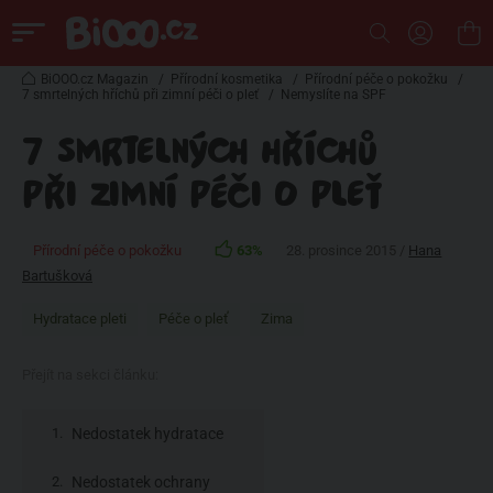
BiOOO.cz Magazin
/
Přírodní kosmetika
/
Přírodní péče o pokožku
/
7 smrtelných hříchů při zimní péči o pleť
/
Nemyslíte na SPF
7 SMRTELNÝCH HŘÍCHŮ
PŘI ZIMNÍ PÉČI O PLEŤ
Přírodní péče o pokožku
63%
28. prosince 2015 /
Hana
Bartušková
Hydratace pleti
Péče o pleť
Zima
Přejít na sekci článku:
Nedostatek hydratace
Nedostatek ochrany