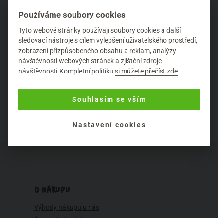
maximální
SPF ochranu
, stačí, když sáhnete po SPF 10
Používáme soubory cookies
nebo SPF 15. A za druhé můžete volit i hutnější opalovací
Tyto webové stránky používají soubory cookies a další
krémy, takové které vám třeba poskytnou i ochranu proti
sledovací nástroje s cílem vylepšení uživatelského prostředí,
mrazu a chladu.
zobrazení přizpůsobeného obsahu a reklam, analýzy
návštěvnosti webových stránek a zjištění zdroje
návštěvnosti.Kompletní politiku
si můžete přečíst zde
.
Další kapitola (6.)
Souhlasím se vším
Nastavení cookies
O NÁKUPU
Výhody nákupu u nás