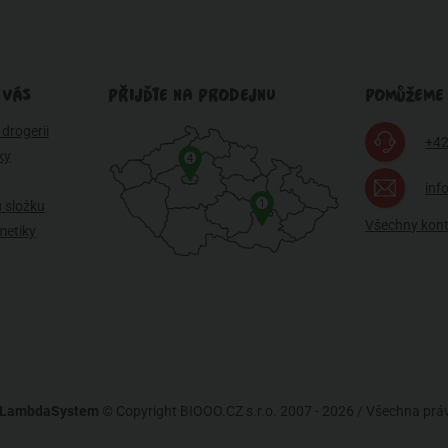
 VÁS
PŘIJĎTE NA PRODEJNU
POMŮŽEME
drogerii
+42
ky
4
inf
1
 složku
Všechny kon
metiky
LambdaSystem
© Copyright BIOOO.CZ s.r.o. 2007 - 2026 / Všechna pr