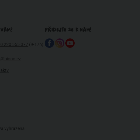
 VÁM?
PŘIDEJTE SE K NÁM!
0 220 555 077
(9-17h)
o@biooo.cz
takty
áva vyhrazena