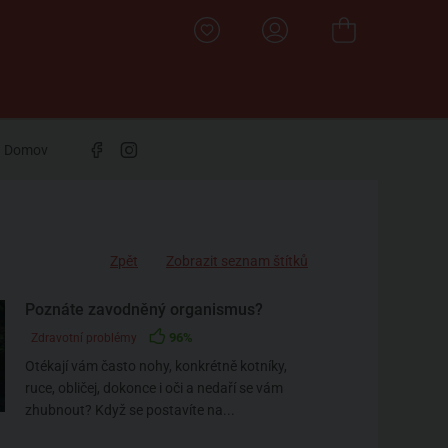
Domov
Zpět
Zobrazit seznam štítků
Poznáte zavodněný organismus?
96%
Zdravotní problémy
Otékají vám často nohy, konkrétně kotníky,
ruce, obličej, dokonce i oči a nedaří se vám
zhubnout? Když se postavíte na...