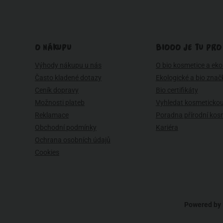
O NÁKUPU
BIOOO JE TU PRO
Výhody nákupu u nás
O bio kosmetice a eko 
Často kladené dotazy
Ekologické a bio znač
Ceník dopravy
Bio certifikáty
Možnosti plateb
Vyhledat kosmetickou
Reklamace
Poradna přírodní kos
Obchodní podmínky
Kariéra
Ochrana osobních údajů
Cookies
Powered by