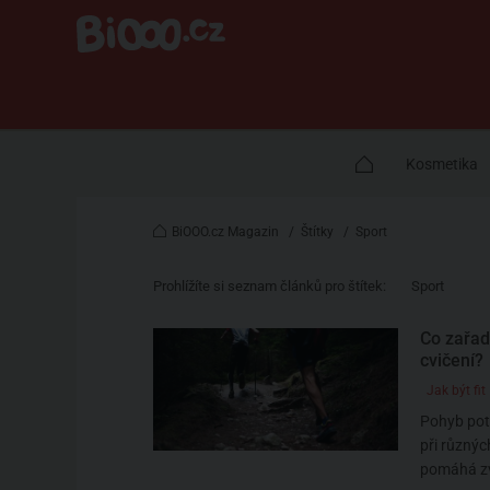
Kosmetika
BiOOO.cz Magazin
/
Štítky
/
Sport
Prohlížíte si seznam článků pro štítek:
Sport
Co zařadi
cvičení?
Jak být fit
Pohyb potř
při různýc
pomáhá zvý