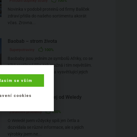
100%
Přírodní doplňky stravy
Novinka v podobě proteinů od firmy Balíček
zdraví přišla do našeho sortimentu akorát
včas. Zrovna...
Baobab – strom života
100%
Superpotraviny
Baobaby jsou jedním ze symbolů Afriky, co se
týká rostlinné říše, tak možná i tím největším.
A odtud i pochází legenda vysvětlující jejich
zvláštní...
lasím se vším
avení cookies
Recenze: Arnikový olej od Weledy
uvolní mysl i svaly
100%
Zdravotní problémy
O Weledě jsem vždycky spíš jen četla a
dozvídala se různé informace, ale s jejich
výrobky jsem ne...