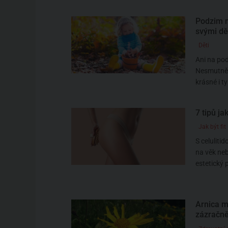
Podzim n
svými dě
Děti
Ani na pod
Nesmutněte
krásné i ty
7 tipů ja
Jak být fit
S celuliti
na věk neb
estetický 
Arnica m
zázračně