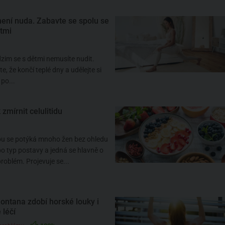
ení nuda. Zabavte se spolu se
tmi
zim se s dětmi nemusíte nudit.
, že končí teplé dny a udělejte si
 po...
k zmírnit celulitidu
dou se potýká mnoho žen bez ohledu
o typ postavy a jedná se hlavně o
problém. Projevuje se...
ontana zdobí horské louky i
 léčí