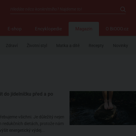
E-shop
Encyklopedie
Magazín
O BiOOO.cz
Zdraví
Životní styl
Matka a dítě
Recepty
Novinky
t do jídelníčku před a po
ebujeme všichni. Je důležitý nejen
h redukčních dietách, protože nám
šit energetický výdej...