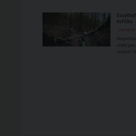
EasyBody
hořčíku
Jak být fit
Magnézium
věděli jste
vnitřně? 