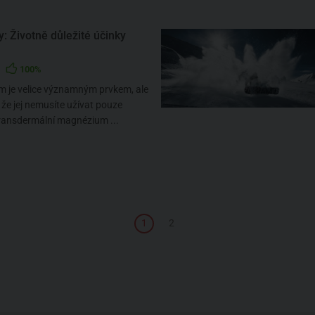
: Životně důležité účinky
100%
 je velice významným prvkem, ale
, že jej nemusíte užívat pouze
Transdermální magnézium ...
1
2