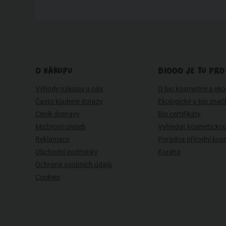
O NÁKUPU
BIOOO JE TU PRO
Výhody nákupu u nás
O bio kosmetice a eko 
Často kladené dotazy
Ekologické a bio znač
Ceník dopravy
Bio certifikáty
Možnosti plateb
Vyhledat kosmetickou
Reklamace
Poradna přírodní kos
Obchodní podmínky
Kariéra
Ochrana osobních údajů
Cookies