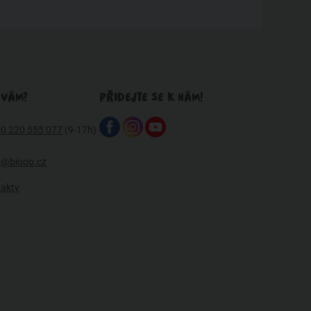
 VÁM?
PŘIDEJTE SE K NÁM!
0 220 555 077
(9-17h)
o@biooo.cz
takty