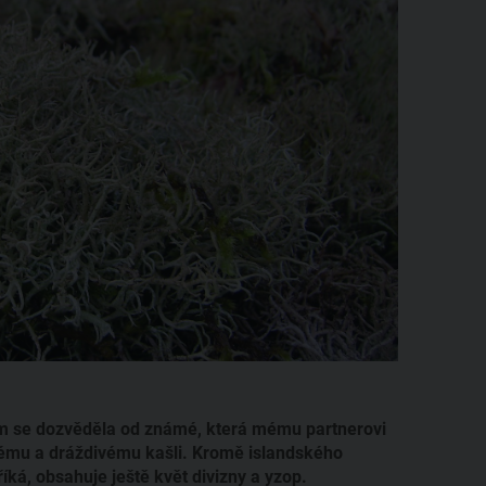
sem se dozvěděla od známé, která mému partnerovi
chému a dráždivému kašli. Kromě islandského
říká, obsahuje ještě květ divizny a yzop.