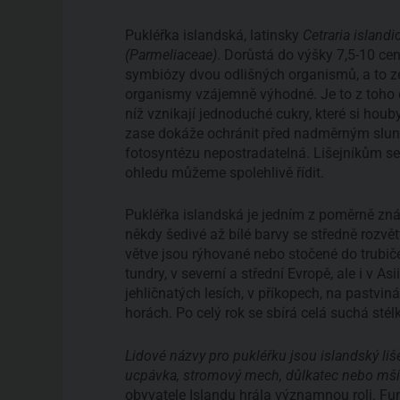
Pukléřka islandská, latinsky
Cetraria islandi
(Parmeliaceae)
. Dorůstá do výšky 7,5-10 cen
symbiózy dvou odlišných organismů, a to zel
organismy vzájemně výhodné. Je to z toho d
níž vznikají jednoduché cukry, které si hou
zase dokáže ochránit před nadměrným slune
fotosyntézu nepostradatelná. Lišejníkům se d
ohledu můžeme spolehlivě řídit.
Pukléřka islandská je jedním z poměrně zn
někdy šedivé až bílé barvy se středně rozvět
větve jsou rýhované nebo stočené do trubiček
tundry, v severní a střední Evropě, ale i v A
jehličnatých lesích, v příkopech, na pastvi
horách. Po celý rok se sbírá celá suchá stél
Lidové názvy pro pukléřku jsou islandský lišej
ucpávka, stromový mech, důlkatec nebo mši
obyvatele Islandu hrála významnou roli. Fu