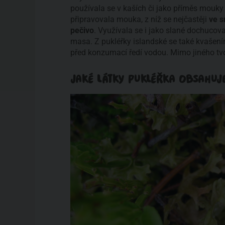
používala se v kaších či jako příměs mouky
připravovala mouka, z níž se nejčastěji
ve s
pečivo
. Využívala se i jako slané dochucov
masa. Z pukléřky islandské se také kvašením
před konzumací ředí vodou. Mimo jiného tvo
JAKÉ LÁTKY PUKLÉŘKA OBSAHUJ