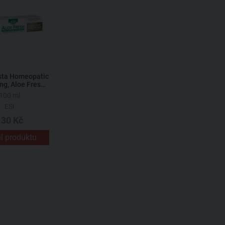
sta Homeopatic
ng, Aloe Fresh
100 ml
100 ml
ESI
130 Kč
il produktu