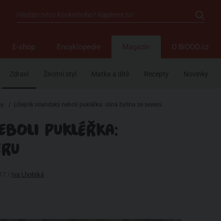
E-shop
Encyklopedie
Magazín
O BiOOO.cz
Zdraví
Životní styl
Matka a dítě
Recepty
Novinky
my
/
Lišejník islandský neboli pukléřka: silná bylina ze severu
NEBOLI PUKLÉŘKA:
ERU
017 /
Iva Lhotská