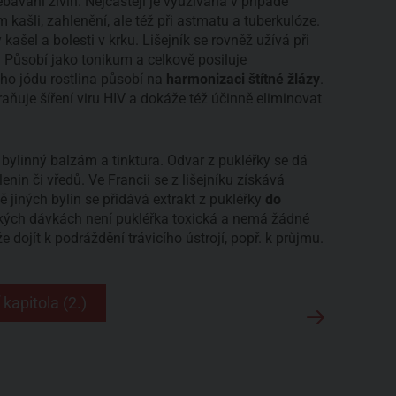
bávání živin. Nejčastěji je využívána v případě
kašli, zahlenění, ale též při astmatu a tuberkulóze.
kašel a bolesti v krku. Lišejník se rovněž užívá při
Působí jako tonikum a celkově posiluje
o jódu rostlina působí na
harmonizaci štítné žlázy
.
braňuje šíření viru HIV a dokáže též účinně eliminovat
, bylinný balzám a tinktura. Odvar z pukléřky se dá
enin či vředů. Ve Francii se z lišejníku získává
 jiných bylin se přidává extrakt z pukléřky
do
ckých dávkách není pukléřka toxická a nemá žádné
 dojít k podráždění trávicího ústrojí, popř. k průjmu.
 kapitola (2.)