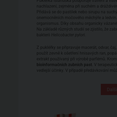
Pukléřka islandská podporuje trávení a vstře
nachlazení, zejména při suchém a dráždivém 
Přidává se do pastilek nebo sirupu na suchý 
onemocněních močového měchýře a ledvin. 
organismus. Díky obsahu organicky vázanéh
Na základě různých studií se zjistilo, že za
bakterii
Helicobacter pylori.
Z pukléřky se připravuje macerát, odvar, čaj
použít zevně k ošetření hnisavých ran, popál
extrakt používaný při výrobě parfémů. Kromě
bioinformačních zubních past
. V terapeuti
vedlejší účinky. V případě předávkování může
Další