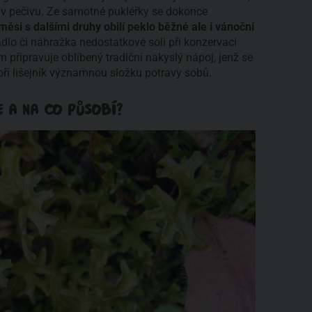
 v pečivu. Ze samotné pukléřky se dokonce
měsi s dalšími druhy obilí peklo běžné ale i vánoční
adlo či náhražka nedostatkové soli při konzervaci
 připravuje oblíbený tradiční nakyslý nápoj, jenž se
ří lišejník významnou složku potravy sobů.
E A NA CO PŮSOBÍ?