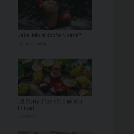
Jaké jídlo si dopřát v zimě?
Zdravé potraviny
Již čtvrtý díl ze série BiOOO
tinktur!
Jak být fit