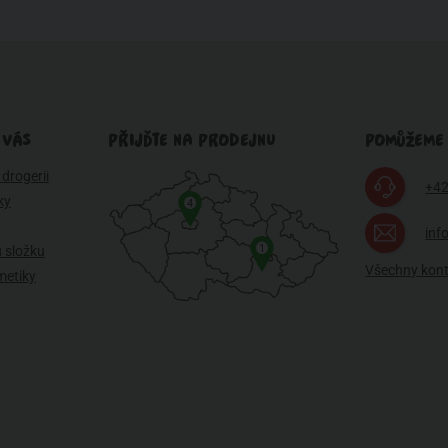
 VÁS
PŘIJĎTE NA PRODEJNU
POMŮŽEME
drogerii
+42
ky
4
inf
1
 složku
Všechny kon
metiky