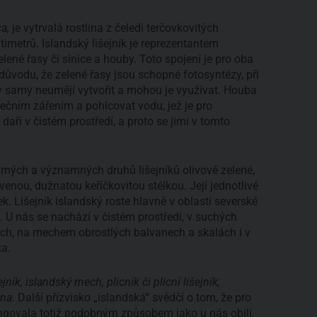
ca,
je vytrvalá rostlina z čeledi terčovkovitých
timetrů. Islandský lišejník je reprezentantem
ené řasy či sinice a houby. Toto spojení je pro oba
ůvodu, že zelené řasy jsou schopné fotosyntézy, při
by samy neumějí vytvořit a mohou je využívat. Houba
čním zářením a pohlcovat vodu, jež je pro
aří v čistém prostředí, a proto se jimi v tomto
ámých a významných druhů lišejníků olivově zelené,
venou, dužnatou keříčkovitou stélkou. Její jednotlivé
. Lišejník islandský roste hlavně v oblasti severské
sii. U nás se nachází v čistém prostředí, v suchých
nách, na mechem obrostlých balvanech a skalách i v
ka.
ník, islandský mech, plicník či plicní lišejník,
na.
Další přízvisko „islandská“ svědčí o tom, že pro
ngovala totiž podobným způsobem jako u nás obilí,