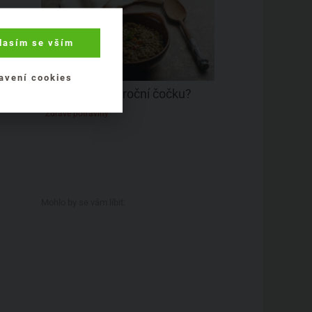
lasím se vším
avení cookies
Proč jíme novoroční čočku?
Zdravé potraviny
Mohlo by se vám líbit: