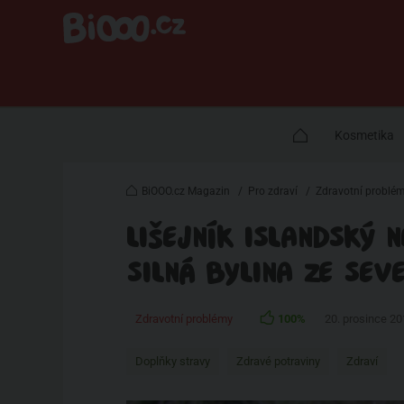
Kosmetika
BiOOO.cz Magazin
/
Pro zdraví
/
Zdravotní problé
LIŠEJNÍK ISLANDSKÝ 
SILNÁ BYLINA ZE SEV
Zdravotní problémy
100%
20. prosince 2
Doplňky stravy
Zdravé potraviny
Zdraví