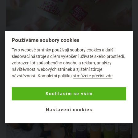
Používáme soubory cookies
Purity Vision: Rituál růžové péče
Tyto webové stránky používají soubory cookies a další
sledovací nástroje s cílem vylepšení uživatelského prostředí,
Přírodní péče o pleť
zobrazení přizpůsobeného obsahu a reklam, analýzy
Jakožto milovníci poctivé přírodní a udržitelné kosmetiky máte
návštěvnosti webových stránek a zjištění zdroje
určitě i vy doma na poličce nejméně jeden produkt od česk...
návštěvnosti.Kompletní politiku
si můžete přečíst zde
.
Souhlasím se vším
Nastavení cookies