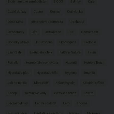
Biodynamické zemědělství
BiOOO
Bylinky
Čaje
Časté dotazy
Ceano
Coslys
Cosmetika
Dado Sens
Dekorativní kosmetika
Delibutus
Deodoranty
Děti
Detoxikace
DIY
Domácnost
Doplňky stravy
Dr. Bronner
Ekodrogerie
Ekologie
Eliah Sahil
Esenciální oleje
Faith in Nature
Faran
Farfalla
Hormonální rovnováha
Hubnutí
Humble Brush
Hydratace pleti
Hydratace těla
Hygiena
Imunita
Jak se nalíčit
Klara Rott
Kokosový olej
Koloidní stříbro
Konopí
Květinové vody
květové esence
Lavera
Léčivé bylinky
Léčivé rostliny
Léto
Logona
Luxusní péče
Lymfatický systém
Mádara
Make-up