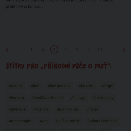
sám, za poslední roky celkem frčí a čím dál víc lidí v ní nalézá
praktického koníčk...
1
2
3
4
5
~
14
ŠTÍTKY PRO „PŘÍRODNÍ PÉČE O PLEŤ“:
Acorelle
Akné
Akné detektiv
Aktuality
Alergie
Aloe vera
AnneMarie Börlind
Anti-age
Antioxidanty
Apiterapie
Argandia
arganový olej
Argital
Aromaterapie
Ayan
Balíček zdraví
Barbara Hofmann