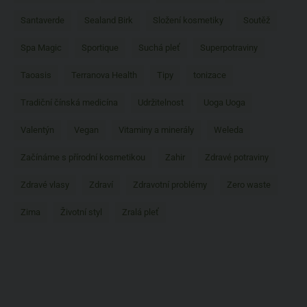
Santaverde
Sealand Birk
Složení kosmetiky
Soutěž
Spa Magic
Sportique
Suchá pleť
Superpotraviny
Taoasis
Terranova Health
Tipy
tonizace
Tradiční čínská medicína
Udržitelnost
Uoga Uoga
Valentýn
Vegan
Vitaminy a minerály
Weleda
Začínáme s přírodní kosmetikou
Zahir
Zdravé potraviny
Zdravé vlasy
Zdraví
Zdravotní problémy
Zero waste
Zima
Životní styl
Zralá pleť