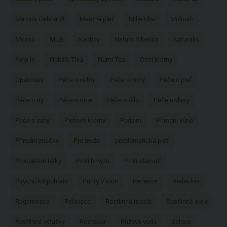
Martina Gebhardt
Mastná pleť
Mille Ulivi
Mokosh
Mossa
Muži
Naobay
Natura Siberica
Naturalis
New in
Nobilis Tilia
Numi Tea
Oční krémy
Opalování
Péče o nehty
Péče o nohy
Péče o pleť
Péče o rty
Péče o ruce
Péče o tělo
Péče o vlasy
Péče o zuby
Pleťové krémy
Podzim
Přírodní vůně
Přírodní značky
Pro muže
problematická pleť
Prospěšné látky
Proti hmyzu
Proti stárnutí
Psychická pohoda
Purity Vision
Recenze
Redecker
Regenerace
Relaxace
Rostlinná másla
Rostlinné oleje
Rostlinné výtažky
Rozhovor
Růžová voda
Saloos