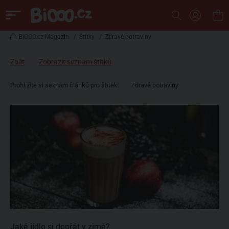
BiOOO.cz Magazin
/
Štítky
/
Zdravé potraviny
Zpět
Zobrazit seznam štítků
Prohlížíte si seznam článků pro štítek:
Zdravé potraviny
Jaké jídlo si dopřát v zimě?