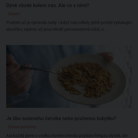
Dýně všude kolem nás. Ale co s nimi?
Ostatní
Podzim už je opravdu tady. I když nás někdy ještě potěší vykukující
sluníčko, teploty už jsou téměř permanentně nižší, s...
Je libo sušeného červíka nebo praženou kobylku?
Zdravé potraviny
Asi každý jsme o vcelku novém trendu pojídání hmyzu slyšeli, ale