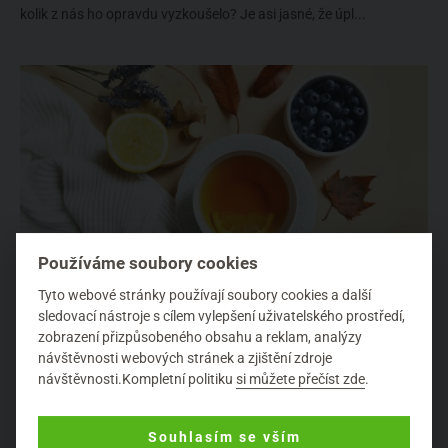
kolik z nás ho opravdu vyzkoušelo? Je asi jasné, že úpl...
Používáme soubory cookies
Tyto webové stránky používají soubory cookies a další
Vykašlete se na chemii. Posilněte imunitu přírodní
sledovací nástroje s cílem vylepšení uživatelského prostředí,
cestou
zobrazení přizpůsobeného obsahu a reklam, analýzy
Jak být fit
návštěvnosti webových stránek a zjištění zdroje
návštěvnosti.Kompletní politiku
si můžete přečíst zde
.
Podzimní a zimní chladné dny jsou pro naši imunitu zatěžkávací
zkouškou. Možná také patříte k těm, k...
Souhlasím se vším