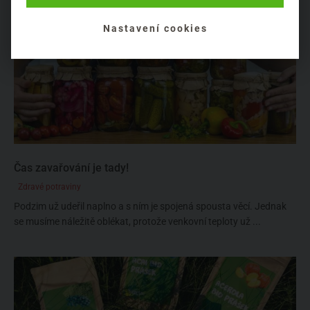
Nastavení cookies
Čas zavařování je tady!
Zdravé potraviny
Podzim už udeřil naplno a s ním je spojená spousta věcí. Jednak
se musíme náležitě oblékat, protože venkovní teploty už ...