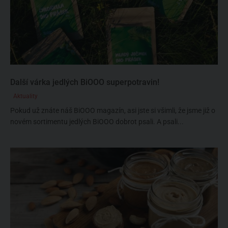
Další várka jedlých BiOOO superpotravin!
Aktuality
Pokud už znáte náš BiOOO magazín, asi jste si všimli, že jsme již o
novém sortimentu jedlých BiOOO dobrot psali. A psali...