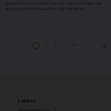
Začínající školní rok vnáší do života dětí i rodičů opět nějaký řád,
ale často také více stresu a shonu. Aby Vaše děti m...
1
2
3
~
21
O NÁKUPU
Výhody nákupu u nás