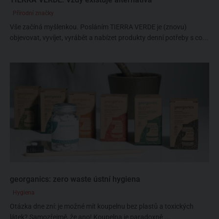
Přírodní značky
Vše začíná myšlenkou. Posláním TIERRA VERDE je (znovu)
objevovat, vyvíjet, vyrábět a nabízet produkty denní potřeby s co...
georganics: zero waste ústní hygiena
Hygiena
Otázka dne zní: je možné mít koupelnu bez plastů a toxických
látek? Samozřejmě, že ano! Koupelna je paradoxně ...