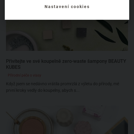
Nastavení cookies
Přivítejte ve své koupelně zero-waste šampony BEAUTY
KUBES
Přírodní péče o vlasy
Když jsem se nedávno vrátila promrzlá z výletu do přírody, mé
první kroky vedly do koupelny, abych s...