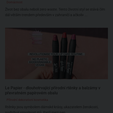
Domácnost
Život bez obalu neboli zero waste. Tento životní styl se stává čím
dál větším trendem především v zahraničí a ačkoliv ...
Le Papier - dlouhotrvající přírodní rtěnky a balzámy v
převratném papírovém obalu
Přírodní dekorativní kosmetika
Rtěnky jsou symbolem dámské krásy, ukazatelem ženskosti,
podtrhují smyslnost rtů. Patří mezi nep...