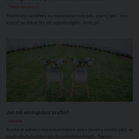
Zelená domácnost
Životní styl zaměřený na minimalizaci odpadu, známý jako "zero
waste", se stává čím dál populárnějším. Tento pří...
Jak mít ekologickou svatbu?
Aktuality
Svatba je jedním z nejvýznamnějších dnů v životě a mnoho párů se
snaží, aby byla dokonalá do posledního detailu. Taková ...