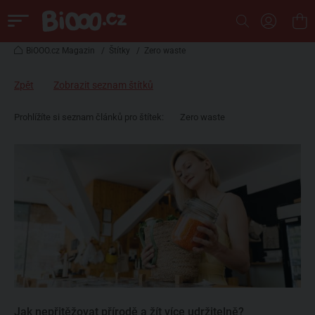
BiOOO.cz Magazin
/
Štítky
/
Zero waste
Zpět
Zobrazit seznam štítků
Prohlížíte si seznam článků pro štítek:
Zero waste
Jak nepřitěžovat přírodě a žít více udržitelně?