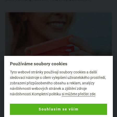
Používáme soubory cookies
Tyto webové stránky používají soubory cookies a další
LastSwab - znovupoužitelné tyčinky do uší
sledovací nástroje s cílem vylepšení uživatelského prostředí,
Hygiena
zobrazení přizpůsobeného obsahu a reklam, analýzy
návštěvnosti webových stránek a zjištění zdroje
Denně se vyrobí 1,5 milionů jednorázových vatových tyčinek, jako
návštěvnosti.Kompletní politiku
si můžete přečíst zde
.
lidstvo pak ročně vyprodukujeme miliardy plastových výr...
Souhlasím se vším