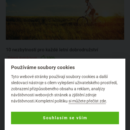
10 nezbytností pro každé letní dobrodružství
100%
Zelená domácnost
Co je pro vás ideální léto? Takové, kdy se ráno probouzíte pozdě a
Používáme soubory cookies
večer chodíte ještě později spát. Takové, kdy se p...
Tyto webové stránky používají soubory cookies a další
sledovací nástroje s cílem vylepšení uživatelského prostředí,
zobrazení přizpůsobeného obsahu a reklam, analýzy
návštěvnosti webových stránek a zjištění zdroje
návštěvnosti.Kompletní politiku
si můžete přečíst zde
.
Souhlasím se vším