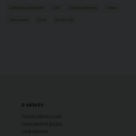
Zahrada a pěstování
ZAO
Zdravé potraviny
Zdraví
Zero waste
Zima
Životní styl
O NÁKUPU
Výhody nákupu u nás
Často kladené dotazy
Ceník dopravy