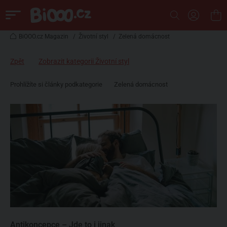
BiOOO.cz Magazin
/
Životní styl
/
Zelená domácnost
Zpět
Zobrazit kategorii Životní styl
Prohlížíte si články podkategorie
Zelená domácnost
Antikoncepce – Jde to i jinak