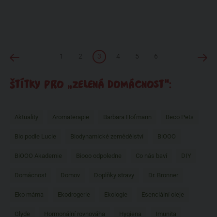
1
2
3
4
5
6
ŠTÍTKY PRO „ZELENÁ DOMÁCNOST“:
Aktuality
Aromaterapie
Barbara Hofmann
Beco Pets
Bio podle Lucie
Biodynamické zemědělství
BiOOO
BiOOO Akademie
Biooo odpoledne
Co nás baví
DIY
Domácnost
Domov
Doplňky stravy
Dr. Bronner
Eko máma
Ekodrogerie
Ekologie
Esenciální oleje
Glyde
Hormonální rovnováha
Hygiena
Imunita