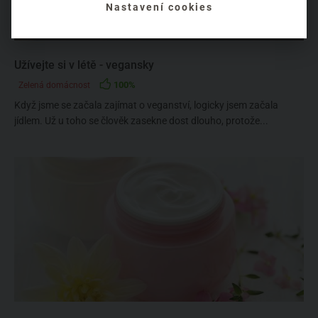
Nastavení cookies
Užívejte si v létě - vegansky
100%
Zelená domácnost
Když jsme se začala zajímat o veganství, logicky jsem začala
jídlem. Už u toho se člověk zasekne dost dlouho, protože...