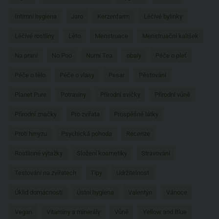
Intimní hygiena
Jaro
Kerzenfarm
Léčivé bylinky
Léčivé rostliny
Léto
Menstruace
Menstruační kalíšek
Na praní
No Poo
Numi Tea
obaly
Péče o pleť
Péče o tělo
Péče o vlasy
Pesar
Pěstování
Planet Pure
Potraviny
Přírodní svíčky
Přírodní vůně
Přírodní značky
Pro zvířata
Prospěšné látky
Proti hmyzu
Psychická pohoda
Recenze
Rostlinné výtažky
Složení kosmetiky
Stravování
Testování na zvířatech
Tipy
Udržitelnost
Úklid domácnosti
Ústní hygiena
Valentýn
Vánoce
Vegan
Vitaminy a minerály
Vůně
Yellow and Blue